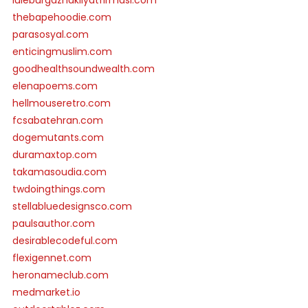
thebapehoodie.com
parasosyal.com
enticingmuslim.com
goodhealthsoundwealth.com
elenapoems.com
hellmouseretro.com
fcsabatehran.com
dogemutants.com
duramaxtop.com
takamasoudia.com
twdoingthings.com
stellabluedesignsco.com
paulsauthor.com
desirablecodeful.com
flexigennet.com
heronameclub.com
medmarket.io