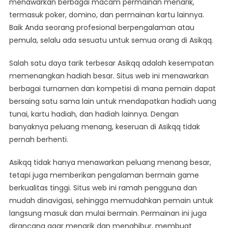
menawarkan berbagai macam permainan menarik,
termasuk poker, domino, dan permainan kartu lainnya.
Baik Anda seorang profesional berpengalaman atau
pemula, selalu ada sesuatu untuk semua orang di Asikqq.
Salah satu daya tarik terbesar Asikqq adalah kesempatan
memenangkan hadiah besar. Situs web ini menawarkan
berbagai turnamen dan kompetisi di mana pemain dapat
bersaing satu sama lain untuk mendapatkan hadiah uang
tunai, kartu hadiah, dan hadiah lainnya. Dengan
banyaknya peluang menang, keseruan di Asikqq tidak
pernah berhenti.
Asikqq tidak hanya menawarkan peluang menang besar,
tetapi juga memberikan pengalaman bermain game
berkualitas tinggi. Situs web ini ramah pengguna dan
mudah dinavigasi, sehingga memudahkan pemain untuk
langsung masuk dan mulai bermain. Permainan ini juga
dirancang agar menarik dan menghibur, membuat