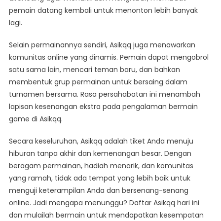
pemain datang kembali untuk menonton lebih banyak
lagi.
Selain permainannya sendiri, Asikqq juga menawarkan
komunitas online yang dinamis. Pemain dapat mengobrol
satu sama lain, mencari teman baru, dan bahkan
membentuk grup permainan untuk bersaing dalam
turnamen bersama. Rasa persahabatan ini menambah
lapisan kesenangan ekstra pada pengalaman bermain
game di Asikqq.
Secara keseluruhan, Asikqq adalah tiket Anda menuju
hiburan tanpa akhir dan kemenangan besar. Dengan
beragam permainan, hadiah menarik, dan komunitas
yang ramah, tidak ada tempat yang lebih baik untuk
menguji keterampilan Anda dan bersenang-senang
online. Jadi mengapa menunggu? Daftar Asikqq hari ini
dan mulailah bermain untuk mendapatkan kesempatan