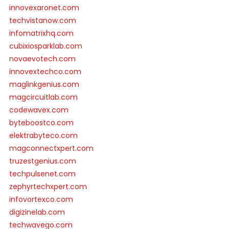
innovexaronet.com
techvistanow.com
infomatrixhq.com
cubixiosparklab.com
novaevotech.com
innovextechco.com
maglinkgenius.com
magcircuitlab.com
codewavex.com
byteboostco.com
elektrabyteco.com
magconnectxpert.com
truzestgenius.com
techpulsenet.com
zephyrtechxpert.com
infovortexco.com
digizinelab.com
techwavego.com