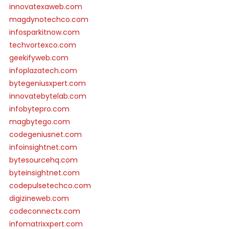
innovatexaweb.com
magdynotechco.com
infosparkitnow.com
techvortexco.com
geekifyweb.com
infoplazatech.com
bytegeniusxpert.com
innovatebytelab.com
infobytepro.com
magbytego.com
codegeniusnet.com
infoinsightnet.com
bytesourcehq.com
byteinsightnet.com
codepulsetechco.com
digizineweb.com
codeconnectx.com
infomatrixxpert.com