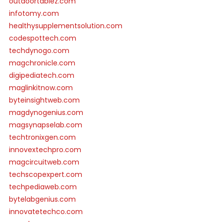
outdoortablez.com
infotomy.com
healthysupplementsolution.com
codespottech.com
techdynogo.com
magchronicle.com
digipediatech.com
maglinkitnow.com
byteinsightweb.com
magdynogenius.com
magsynapselab.com
techtronixgen.com
innovextechpro.com
magcircuitweb.com
techscopexpert.com
techpediaweb.com
bytelabgenius.com
innovatetechco.com