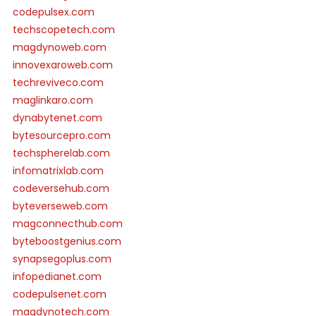
codepulsex.com
techscopetech.com
magdynoweb.com
innovexaroweb.com
techreviveco.com
maglinkaro.com
dynabytenet.com
bytesourcepro.com
techspherelab.com
infomatrixlab.com
codeversehub.com
byteverseweb.com
magconnecthub.com
byteboostgenius.com
synapsegoplus.com
infopedianet.com
codepulsenet.com
magdynotech.com