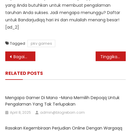
yang Anda butuhkan untuk membuat pengalaman
taruhan Anda sukses. Jadi mengapa menunggu? Daftar
untuk Bandarjudiqq hari ini dan mulailah menang besar!
[ad_2]
Tagged
pkv games
Post
Bagaimana Murniqq Mengubah Permainan di Dunia Media Sosial
Tinggikan pengalaman bermain game Anda dengan teknologi canggih ChampionQQ
navigation
RELATED POSTS
Mengapa Gamer Di Mana -mana Memilih Depoqq Untuk
Pengalaman Yang Tak Terlupakan
April 8, 2025
admin@blogreborn.com
Rasakan Kegembiraan Perjudian Online Dengan Wargaqq