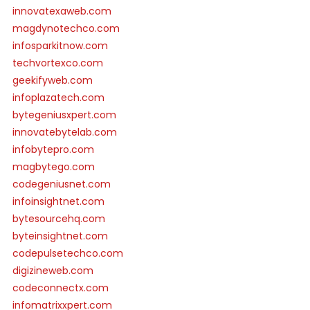
innovatexaweb.com
magdynotechco.com
infosparkitnow.com
techvortexco.com
geekifyweb.com
infoplazatech.com
bytegeniusxpert.com
innovatebytelab.com
infobytepro.com
magbytego.com
codegeniusnet.com
infoinsightnet.com
bytesourcehq.com
byteinsightnet.com
codepulsetechco.com
digizineweb.com
codeconnectx.com
infomatrixxpert.com