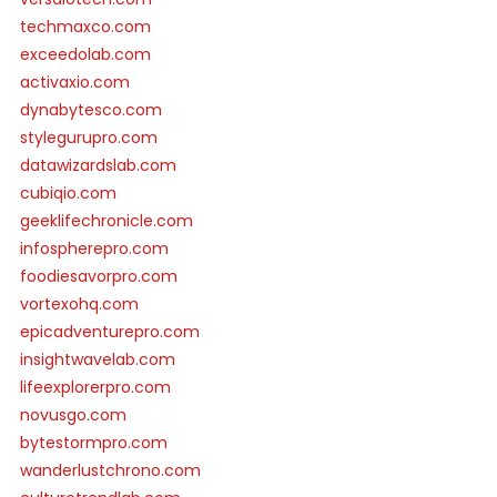
techmaxco.com
exceedolab.com
activaxio.com
dynabytesco.com
stylegurupro.com
datawizardslab.com
cubiqio.com
geeklifechronicle.com
infospherepro.com
foodiesavorpro.com
vortexohq.com
epicadventurepro.com
insightwavelab.com
lifeexplorerpro.com
novusgo.com
bytestormpro.com
wanderlustchrono.com