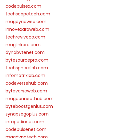
codepulsex.com
techscopetech.com
magdynoweb.com
innovexaroweb.com
techreviveco.com
maglinkaro.com
dynabytenet.com
bytesourcepro.com
techspherelab.com
infomatrixlab.com
codeversehub.com
byteverseweb.com
magconnecthub.com
byteboostgenius.com
synapsegoplus.com
infopedianet.com
codepulsenet.com
magdynotech.com