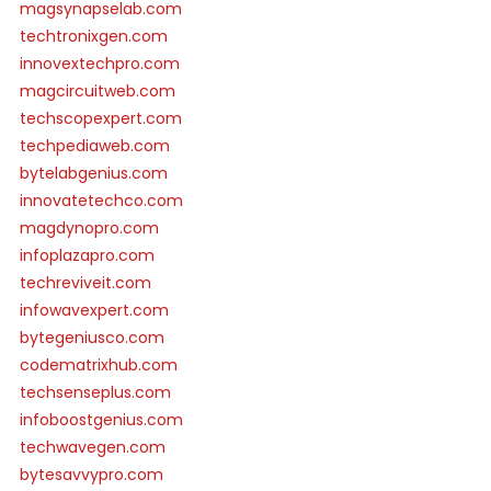
magsynapselab.com
techtronixgen.com
innovextechpro.com
magcircuitweb.com
techscopexpert.com
techpediaweb.com
bytelabgenius.com
innovatetechco.com
magdynopro.com
infoplazapro.com
techreviveit.com
infowavexpert.com
bytegeniusco.com
codematrixhub.com
techsenseplus.com
infoboostgenius.com
techwavegen.com
bytesavvypro.com