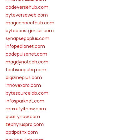
codeversehub.com
byteverseweb.com
magconnecthub.com
byteboostgenius.com
synapsegoplus.com
infopedianet.com
codepulsenet.com
magdynotech.com
techscopehq.com
digizineplus.com
innovexaro.com
bytesourcelab.com
infosparknet.com
maxxifyitnow.com
quixifynow.com
zephyruspro.com
optipathx.com
nextronixlab.com