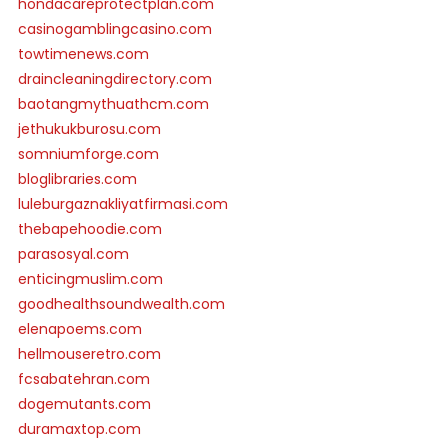
hondacareprotectplan.com
casinogamblingcasino.com
towtimenews.com
draincleaningdirectory.com
baotangmythuathcm.com
jethukukburosu.com
somniumforge.com
bloglibraries.com
luleburgaznakliyatfirmasi.com
thebapehoodie.com
parasosyal.com
enticingmuslim.com
goodhealthsoundwealth.com
elenapoems.com
hellmouseretro.com
fcsabatehran.com
dogemutants.com
duramaxtop.com