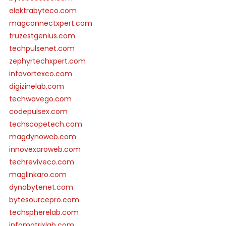
elektrabyteco.com
magconnectxpert.com
truzestgenius.com
techpulsenet.com
zephyrtechxpert.com
infovortexco.com
digizinelab.com
techwavego.com
codepulsex.com
techscopetech.com
magdynoweb.com
innovexaroweb.com
techreviveco.com
maglinkaro.com
dynabytenet.com
bytesourcepro.com
techspherelab.com
infomatrixlab.com