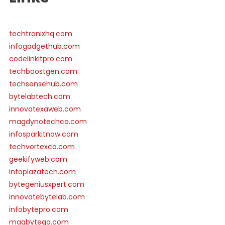
techtronixhq.com
infogadgethub.com
codelinkitpro.com
techboostgen.com
techsensehub.com
bytelabtech.com
innovatexaweb.com
magdynotechco.com
infosparkitnow.com
techvortexco.com
geekifyweb.com
infoplazatech.com
bytegeniusxpert.com
innovatebytelab.com
infobytepro.com
magbytego.com