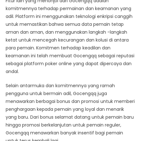
Fitur lain yang menonjol dari Gocengqq adalah
komitmennya terhadap permainan dan keamanan yang
adil. Platform ini menggunakan teknologi enkripsi canggih
untuk memastikan bahwa semua data pemain tetap
aman dan aman, dan menggunakan langkah -langkah
ketat untuk mencegah kecurangan dan kolusi di antara
para pemain. Komitmen terhadap keadilan dan
keamanan ini telah membuat Gocengqq sebagai reputasi
sebagai platform poker online yang dapat dipercaya dan
andal.
Selain antarmuka dan komitmennya yang ramah
pengguna untuk bermain adil, Gocengqq juga
menawarkan berbagai bonus dan promosi untuk memberi
penghargaan kepada pemain yang loyal dan menarik
yang baru. Dari bonus selamat datang untuk pemain baru
hingga promosi berkelanjutan untuk pemain reguler,
Gocengqq menawarkan banyak insentif bagi pemain
untuk terus kembali lagi.