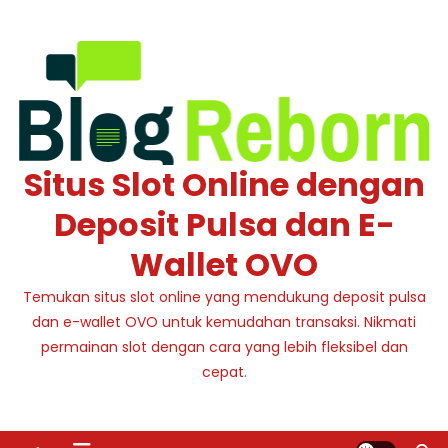
Skip
to
content
Situs Slot Online dengan
Deposit Pulsa dan E-
Wallet OVO
Temukan situs slot online yang mendukung deposit pulsa
dan e-wallet OVO untuk kemudahan transaksi. Nikmati
permainan slot dengan cara yang lebih fleksibel dan
cepat.