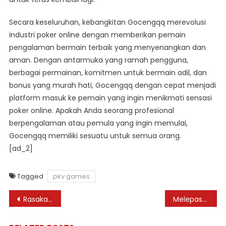
Secara keseluruhan, kebangkitan Gocengqq merevolusi
industri poker online dengan memberikan pemain
pengalaman bermain terbaik yang menyenangkan dan
aman. Dengan antarmuka yang ramah pengguna,
berbagai permainan, komitmen untuk bermain adil, dan
bonus yang murah hati, Gocengqq dengan cepat menjadi
platform masuk ke pemain yang ingin menikmati sensasi
poker online. Apakah Anda seorang profesional
berpengalaman atau pemula yang ingin memulai,
Gocengqq memiliki sesuatu untuk semua orang.
[ad_2]
Tagged
pkv games
Post
Rasakan sensasi poker di mana saja, kapan saja dengan Wedeqq
Melepaskan sensasi perjudian online dengan abangqq
navigation