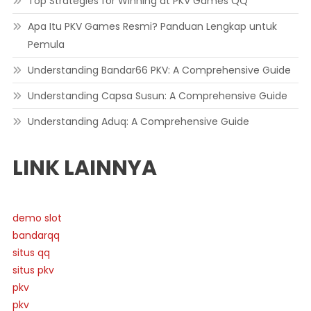
Top Strategies for Winning at PKV Games QQ
Apa Itu PKV Games Resmi? Panduan Lengkap untuk
Pemula
Understanding Bandar66 PKV: A Comprehensive Guide
Understanding Capsa Susun: A Comprehensive Guide
Understanding Aduq: A Comprehensive Guide
LINK LAINNYA
demo slot
bandarqq
situs qq
situs pkv
pkv
pkv