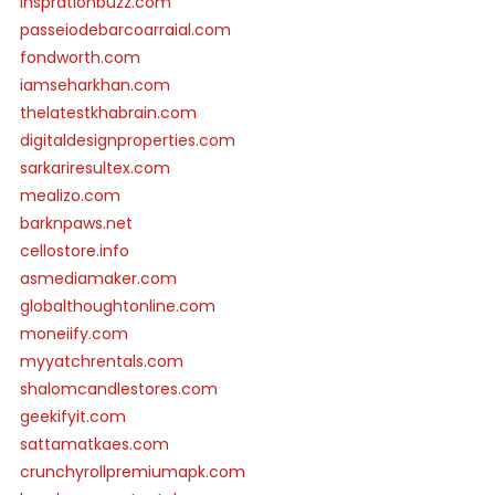
insprationbuzz.com
passeiodebarcoarraial.com
fondworth.com
iamseharkhan.com
thelatestkhabrain.com
digitaldesignproperties.com
sarkariresultex.com
mealizo.com
barknpaws.net
cellostore.info
asmediamaker.com
globalthoughtonline.com
moneiify.com
myyatchrentals.com
shalomcandlestores.com
geekifyit.com
sattamatkaes.com
crunchyrollpremiumapk.com