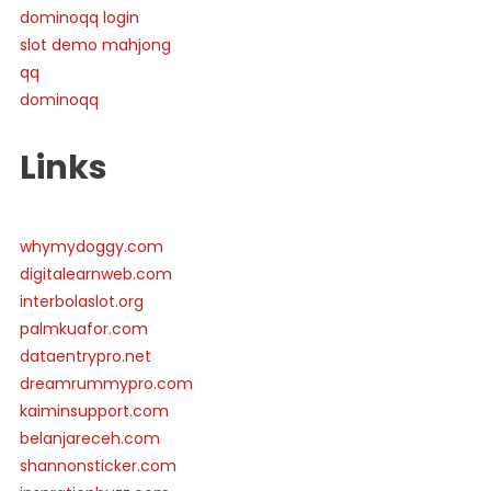
dominoqq login
slot demo mahjong
qq
dominoqq
Links
whymydoggy.com
digitalearnweb.com
interbolaslot.org
palmkuafor.com
dataentrypro.net
dreamrummypro.com
kaiminsupport.com
belanjareceh.com
shannonsticker.com