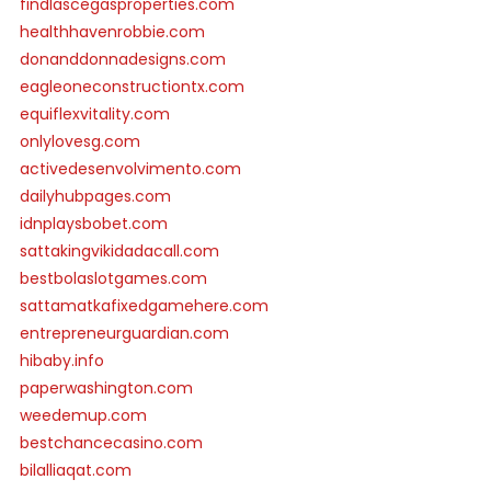
findlascegasproperties.com
healthhavenrobbie.com
donanddonnadesigns.com
eagleoneconstructiontx.com
equiflexvitality.com
onlylovesg.com
activedesenvolvimento.com
dailyhubpages.com
idnplaysbobet.com
sattakingvikidadacall.com
bestbolaslotgames.com
sattamatkafixedgamehere.com
entrepreneurguardian.com
hibaby.info
paperwashington.com
weedemup.com
bestchancecasino.com
bilalliaqat.com