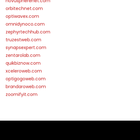
novuspherenet.com
orbitechnet.com
optiwavex.com
omnidynoco.com
zephyrtechhub.com
truzestweb.com
synapsexpert.com
zentarolab.com
quikbiznow.com
xceleroweb.com
optigogoweb.com
brandaroweb.com
zoomifyit.com