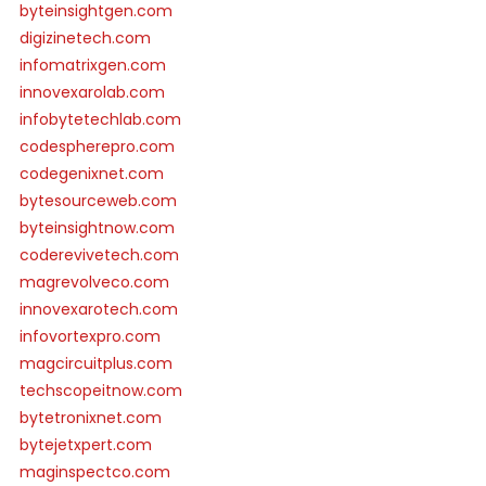
byteinsightgen.com
digizinetech.com
infomatrixgen.com
innovexarolab.com
infobytetechlab.com
codespherepro.com
codegenixnet.com
bytesourceweb.com
byteinsightnow.com
coderevivetech.com
magrevolveco.com
innovexarotech.com
infovortexpro.com
magcircuitplus.com
techscopeitnow.com
bytetronixnet.com
bytejetxpert.com
maginspectco.com