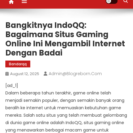
Bangkitnya IndoQQ:
Bagaimana Situs Gaming
Online Ini Mengambil Internet
Dengan Badai
Bandarqq
Admin@blogreborn.com
August 12, 2025
[ad_1]
Dalam beberapa tahun terakhir, game online telah
menjadi semakin populer, dengan semakin banyak orang
beralih ke internet untuk memuaskan kebutuhan game
mereka. Salah satu situs yang telah membuat gelombang
di dunia game online adalah IndoQQ, situs gaming online
yang menawarkan berbagai macam game untuk