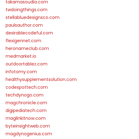
takamasoudia.com
twdoingthings.com
stellabluedesignsco.com
paulsauthor.com
desirablecodeful.com
flexigennet.com
heronameclub.com
medmarket.io
outdoortablez.com
infotomy.com
healthysupplementsolution.com
codespottech.com
techdynogo.com
magchronicle.com
digipediatech.com
maglinkitnow.com
byteinsightweb.com
magdynogenius.com