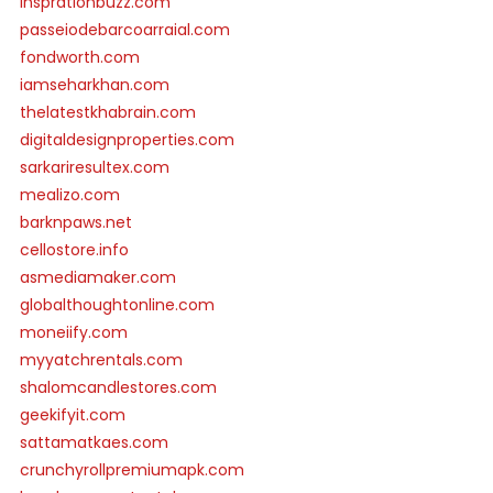
insprationbuzz.com
passeiodebarcoarraial.com
fondworth.com
iamseharkhan.com
thelatestkhabrain.com
digitaldesignproperties.com
sarkariresultex.com
mealizo.com
barknpaws.net
cellostore.info
asmediamaker.com
globalthoughtonline.com
moneiify.com
myyatchrentals.com
shalomcandlestores.com
geekifyit.com
sattamatkaes.com
crunchyrollpremiumapk.com