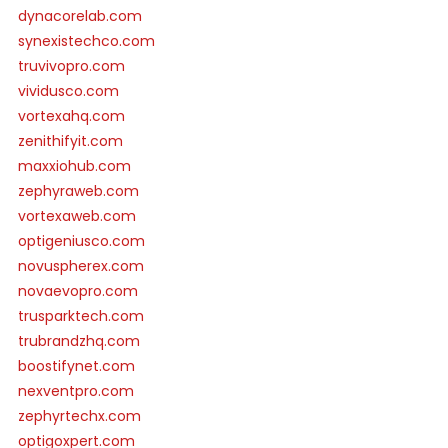
dynacorelab.com
synexistechco.com
truvivopro.com
vividusco.com
vortexahq.com
zenithifyit.com
maxxiohub.com
zephyraweb.com
vortexaweb.com
optigeniusco.com
novuspherex.com
novaevopro.com
trusparktech.com
trubrandzhq.com
boostifynet.com
nexventpro.com
zephyrtechx.com
optigoxpert.com