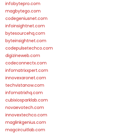
infobytepro.com
magbytego.com
codegeniusnet.com
infoinsightnet.com
bytesourcehq.com
byteinsightnet.com
codepulsetechco.com
digizineweb.com
codeconnectx.com
infomatrixxpert.com
innovexaronet.com
techvistanow.com
infomatrixhq.com
cubixiosparklab.com
novaevotech.com
innovextechco.com
maglinkgenius.com
magcircuitlab.com