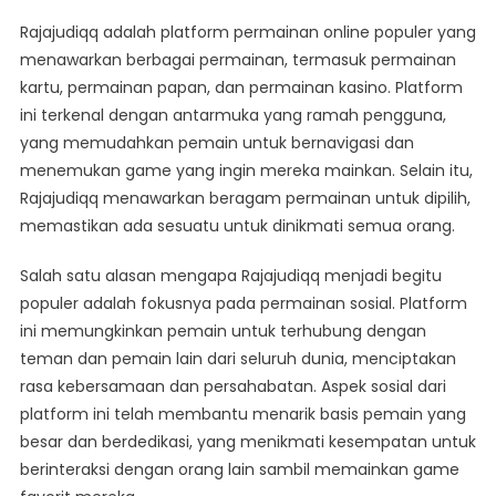
Rajajudiqq adalah platform permainan online populer yang
menawarkan berbagai permainan, termasuk permainan
kartu, permainan papan, dan permainan kasino. Platform
ini terkenal dengan antarmuka yang ramah pengguna,
yang memudahkan pemain untuk bernavigasi dan
menemukan game yang ingin mereka mainkan. Selain itu,
Rajajudiqq menawarkan beragam permainan untuk dipilih,
memastikan ada sesuatu untuk dinikmati semua orang.
Salah satu alasan mengapa Rajajudiqq menjadi begitu
populer adalah fokusnya pada permainan sosial. Platform
ini memungkinkan pemain untuk terhubung dengan
teman dan pemain lain dari seluruh dunia, menciptakan
rasa kebersamaan dan persahabatan. Aspek sosial dari
platform ini telah membantu menarik basis pemain yang
besar dan berdedikasi, yang menikmati kesempatan untuk
berinteraksi dengan orang lain sambil memainkan game