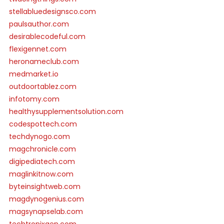
stellabluedesignsco.com
paulsauthor.com
desirablecodeful.com
flexigennet.com
heronameclub.com
medmarket.io
outdoortablez.com
infotomy.com
healthysupplementsolution.com
codespottech.com
techdynogo.com
magchronicle.com
digipediatech.com
maglinkitnow.com
byteinsightweb.com
magdynogenius.com
magsynapselab.com
techtronixgen.com