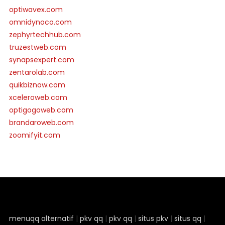
optiwavex.com
omnidynoco.com
zephyrtechhub.com
truzestweb.com
synapsexpert.com
zentarolab.com
quikbiznow.com
xceleroweb.com
optigogoweb.com
brandaroweb.com
zoomifyit.com
menuqq alternatif
|
pkv qq
|
pkv qq
|
situs pkv
|
situs qq
|