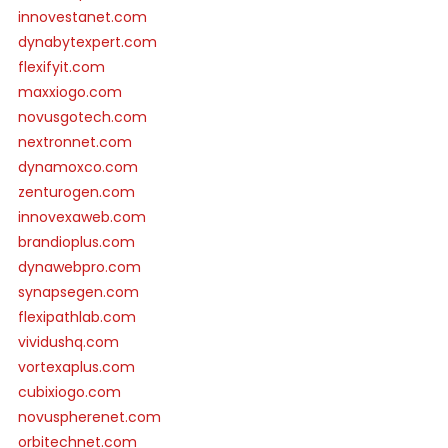
innovestanet.com
dynabytexpert.com
flexifyit.com
maxxiogo.com
novusgotech.com
nextronnet.com
dynamoxco.com
zenturogen.com
innovexaweb.com
brandioplus.com
dynawebpro.com
synapsegen.com
flexipathlab.com
vividushq.com
vortexaplus.com
cubixiogo.com
novuspherenet.com
orbitechnet.com