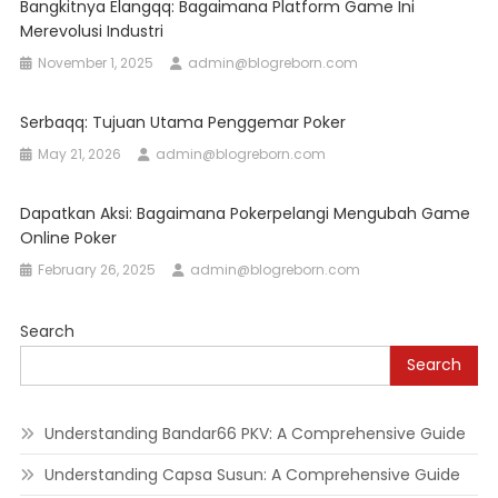
Bangkitnya Elangqq: Bagaimana Platform Game Ini
Merevolusi Industri
November 1, 2025
admin@blogreborn.com
Serbaqq: Tujuan Utama Penggemar Poker
May 21, 2026
admin@blogreborn.com
Dapatkan Aksi: Bagaimana Pokerpelangi Mengubah Game
Online Poker
February 26, 2025
admin@blogreborn.com
Search
Search
Understanding Bandar66 PKV: A Comprehensive Guide
Understanding Capsa Susun: A Comprehensive Guide