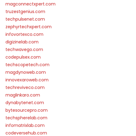
magconnectxpert.com
truzestgenius.com
techpulsenet.com
zephyrtechxpert.com
infovortexco.com
digizinelab.com
techwavego.com
codepulsex.com
techscopetech.com
magdynoweb.com
innovexaroweb.com
techreviveco.com
maglinkaro.com
dynabytenet.com
bytesourcepro.com
techspherelab.com
infomatrixlab.com
codeversehub.com