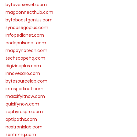
byteverseweb.com
magconnecthub.com
byteboostgenius.com
synapsegoplus.com
infopedianet.com
codepulsenet.com
magdynotech.com
techscopehq.com
digizineplus.com
innovexaro.com
bytesourcelab.com
infosparknet.com
maxxifyitnow.com
quixifynow.com
zephyruspro.com
optipathx.com
nextronixlab.com
zentrixhq.com