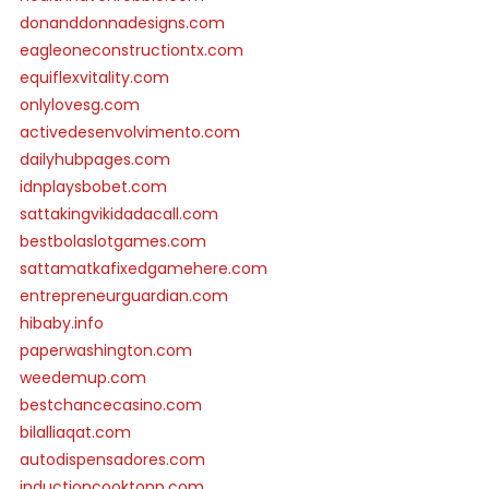
donanddonnadesigns.com
eagleoneconstructiontx.com
equiflexvitality.com
onlylovesg.com
activedesenvolvimento.com
dailyhubpages.com
idnplaysbobet.com
sattakingvikidadacall.com
bestbolaslotgames.com
sattamatkafixedgamehere.com
entrepreneurguardian.com
hibaby.info
paperwashington.com
weedemup.com
bestchancecasino.com
bilalliaqat.com
autodispensadores.com
inductioncooktopp.com