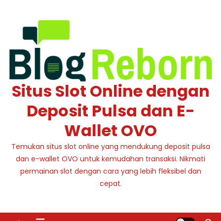
Skip
to
content
Situs Slot Online dengan
Deposit Pulsa dan E-
Wallet OVO
Temukan situs slot online yang mendukung deposit pulsa
dan e-wallet OVO untuk kemudahan transaksi. Nikmati
permainan slot dengan cara yang lebih fleksibel dan
cepat.