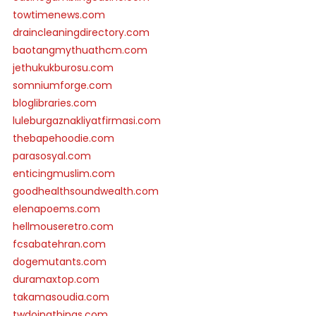
towtimenews.com
draincleaningdirectory.com
baotangmythuathcm.com
jethukukburosu.com
somniumforge.com
bloglibraries.com
luleburgaznakliyatfirmasi.com
thebapehoodie.com
parasosyal.com
enticingmuslim.com
goodhealthsoundwealth.com
elenapoems.com
hellmouseretro.com
fcsabatehran.com
dogemutants.com
duramaxtop.com
takamasoudia.com
twdoingthings.com