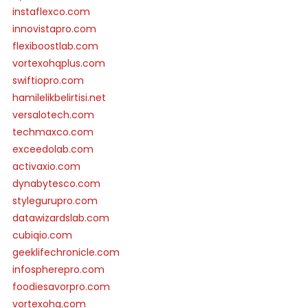
instaflexco.com
innovistapro.com
flexiboostlab.com
vortexohqplus.com
swiftiopro.com
hamilelikbelirtisi.net
versalotech.com
techmaxco.com
exceedolab.com
activaxio.com
dynabytesco.com
stylegurupro.com
datawizardslab.com
cubiqio.com
geeklifechronicle.com
infospherepro.com
foodiesavorpro.com
vortexohq.com