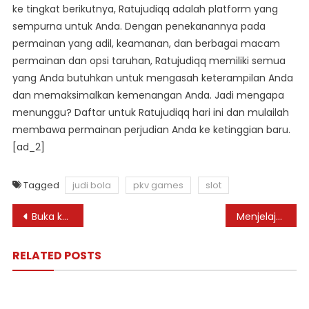
ke tingkat berikutnya, Ratujudiqq adalah platform yang
sempurna untuk Anda. Dengan penekanannya pada
permainan yang adil, keamanan, dan berbagai macam
permainan dan opsi taruhan, Ratujudiqq memiliki semua
yang Anda butuhkan untuk mengasah keterampilan Anda
dan memaksimalkan kemenangan Anda. Jadi mengapa
menunggu? Daftar untuk Ratujudiqq hari ini dan mulailah
membawa permainan perjudian Anda ke ketinggian baru.
[ad_2]
Tagged
judi bola
pkv games
slot
Post
Buka kunci hiburan tanpa akhir dengan Rajajudiqq
Menjelajahi Manfaat Bermain di Murahqq: Tinjauan Komprehensif
navigation
RELATED POSTS