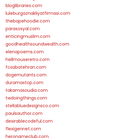
bloglibraries.com
luleburgaznakliyatfirmasi.com
thebapehoodie.com
parasosyal.com
enticingmuslim.com
goodhealthsoundwealth.com
elenapoems.com
hellmouseretro.com
fcsabatehran.com
dogemutants.com
duramaxtop.com
takamasoudia.com
twdoingthings.com
stellabluedesignsco.com
paulsauthor.com
desirablecodeful.com
flexigennet.com
heronameclub.com