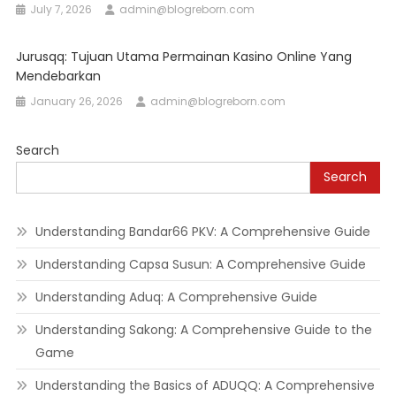
July 7, 2026
admin@blogreborn.com
Jurusqq: Tujuan Utama Permainan Kasino Online Yang
Mendebarkan
January 26, 2026
admin@blogreborn.com
Search
Search
Understanding Bandar66 PKV: A Comprehensive Guide
Understanding Capsa Susun: A Comprehensive Guide
Understanding Aduq: A Comprehensive Guide
Understanding Sakong: A Comprehensive Guide to the
Game
Understanding the Basics of ADUQQ: A Comprehensive