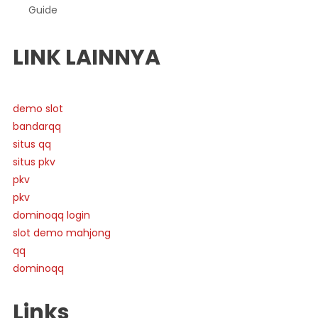
Guide
LINK LAINNYA
demo slot
bandarqq
situs qq
situs pkv
pkv
pkv
dominoqq login
slot demo mahjong
qq
dominoqq
Links