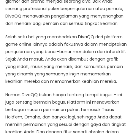
glamor dan drama menjadi seorang diva. Baik Anda
seorang profesional poker berpengalaman atau pemula,
DivaQQ menawarkan pengalaman yang menyenangkan
dan menarik bagi pemain dari semua tingkat keahlian.
Salah satu hal yang membedakan DivaQQ dari platform
game online lainnya adalah fokusnya dalam menciptakan
pengalaman yang benar-benar mendalam dan interaktif.
Sejak Anda masuk, Anda akan disambut dengan grafik
yang indah, musik yang menarik, dan komunitas pemain
yang dinamis yang semuanya ingin memamerkan
keahlian mereka dan memamerkan keahlian mereka.
Namun DivaQQ bukan hanya tentang tampil bagus – ini
juga tentang bermain bagus. Platform ini menawarkan
berbagai macam permainan poker, termasuk Texas
Hold’em, Omaha, dan banyak lagi, sehingga Anda dapat
memilih permainan yang sesuai dengan gaya dan tingkat
keahlian Anda. Dan dengan fitur seperti obrolan dalam