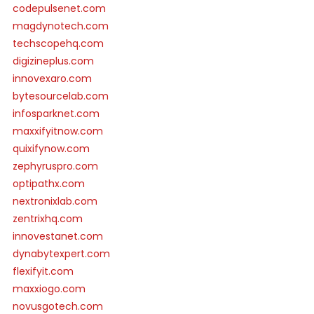
codepulsenet.com
magdynotech.com
techscopehq.com
digizineplus.com
innovexaro.com
bytesourcelab.com
infosparknet.com
maxxifyitnow.com
quixifynow.com
zephyruspro.com
optipathx.com
nextronixlab.com
zentrixhq.com
innovestanet.com
dynabytexpert.com
flexifyit.com
maxxiogo.com
novusgotech.com