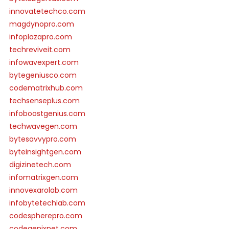
innovatetechco.com
magdynopro.com
infoplazapro.com
techreviveit.com
infowavexpert.com
bytegeniusco.com
codematrixhub.com
techsenseplus.com
infoboostgenius.com
techwavegen.com
bytesavvypro.com
byteinsightgen.com
digizinetech.com
infomatrixgen.com
innovexarolab.com
infobytetechlab.com
codespherepro.com
codegenixnet.com