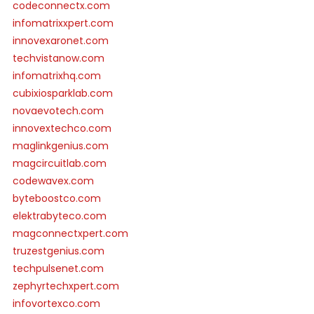
codeconnectx.com
infomatrixxpert.com
innovexaronet.com
techvistanow.com
infomatrixhq.com
cubixiosparklab.com
novaevotech.com
innovextechco.com
maglinkgenius.com
magcircuitlab.com
codewavex.com
byteboostco.com
elektrabyteco.com
magconnectxpert.com
truzestgenius.com
techpulsenet.com
zephyrtechxpert.com
infovortexco.com