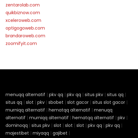
zentarolab.com
quikbiznow.com
xceleroweb.com
optigogoweb.com
brandaroweb.com
zoomifyit.com
menuqq alternatif
|
pkv qq
|
pkv qq
|
situs pkv
|
situs qq
|
situs qq
|
slot
|
pkv
|
sbobet
|
slot gacor
|
situs slot gacor
|
murniqq alternatif
|
hematqq alternatif
|
menuqq
alternatif
|
murniqq alternatif
|
hematqq alternatif
|
pkv
|
dominoqq
|
situs pkv
|
slot
|
slot
|
slot
|
pkv qq
|
pkv qq
|
majestibet
|
miyaqq
|
gajibet
|