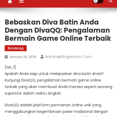
Bebaskan Diva Batin Anda
Dengan DivaQQ: Pengalaman
Bermain Game Online Terbaik
Bandarqq
Admin@blogreborn.com
January 18, 2025
[ad_1]
Apakah Anda siap untuk melepaskan diva batin Anda?
Kunjungi DivaQQ, pengalaman bermain game online
terbaik yang akan membuat Anda merasa seperti seorang
superstar dalam waktu singkat.
DivaQQ adalah platform permainan online unik yang
menggabungkan kegembiraan poker tradisional dengan