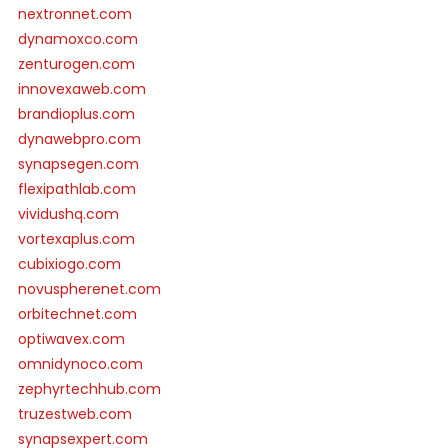
nextronnet.com
dynamoxco.com
zenturogen.com
innovexaweb.com
brandioplus.com
dynawebpro.com
synapsegen.com
flexipathlab.com
vividushq.com
vortexaplus.com
cubixiogo.com
novuspherenet.com
orbitechnet.com
optiwavex.com
omnidynoco.com
zephyrtechhub.com
truzestweb.com
synapsexpert.com