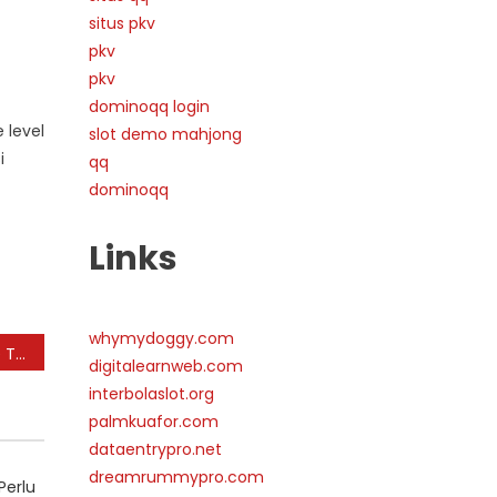
situs pkv
pkv
pkv
dominoqq login
 level
slot demo mahjong
i
qq
dominoqq
Links
whymydoggy.com
Wedeqq: Platform Online Terbaik untuk Penggemar Poker
digitalearnweb.com
interbolaslot.org
palmkuafor.com
dataentrypro.net
dreamrummypro.com
Perlu