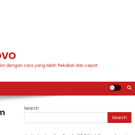
 OVO
t dengan cara yang lebih fleksibel dan cepat.
Search
rm
Search