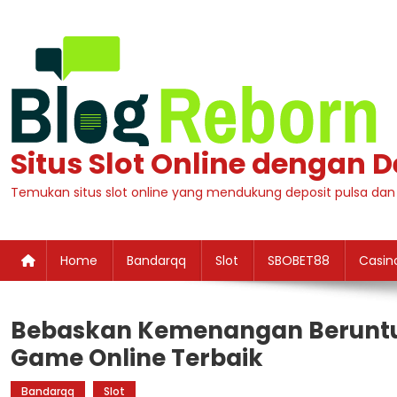
Skip
to
content
Situs Slot Online dengan 
Temukan situs slot online yang mendukung deposit pulsa dan 
Home
Bandarqq
Slot
SBOBET88
Casin
Bebaskan Kemenangan Beruntu
Game Online Terbaik
Bandarqq
Slot