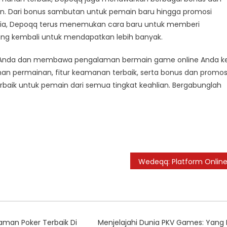
Dari bonus sambutan untuk pemain baru hingga promosi
etia, Depoqq terus menemukan cara baru untuk memberi
 kembali untuk mendapatkan lebih banyak.
n Anda dan membawa pengalaman bermain game online Anda ke
an permainan, fitur keamanan terbaik, serta bonus dan promos
rbaik untuk pemain dari semua tingkat keahlian. Bergabunglah
man Poker Terbaik Di
Menjelajahi Dunia PKV Games: Yang 