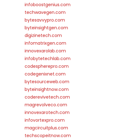
infoboostgenius.com
techwavegen.com
bytesavvypro.com
byteinsightgen.com
digizinetech.com
infomatrixgen.com
innovexarolab.com
infobytetechlab.com
codespherepro.com
codegenixnet.com
bytesourceweb.com
byteinsightnow.com
coderevivetech.com
magrevolveco.com
innovexarotech.com
infovortexpro.com
magcircuitplus.com
techscopeitnow.com