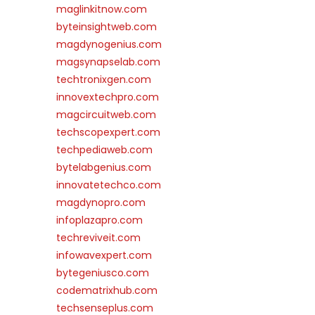
maglinkitnow.com
byteinsightweb.com
magdynogenius.com
magsynapselab.com
techtronixgen.com
innovextechpro.com
magcircuitweb.com
techscopexpert.com
techpediaweb.com
bytelabgenius.com
innovatetechco.com
magdynopro.com
infoplazapro.com
techreviveit.com
infowavexpert.com
bytegeniusco.com
codematrixhub.com
techsenseplus.com