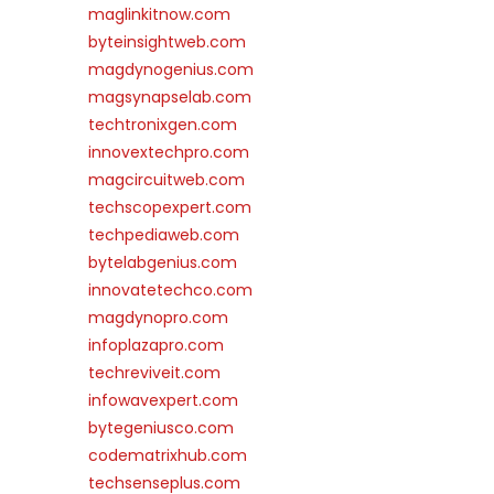
maglinkitnow.com
byteinsightweb.com
magdynogenius.com
magsynapselab.com
techtronixgen.com
innovextechpro.com
magcircuitweb.com
techscopexpert.com
techpediaweb.com
bytelabgenius.com
innovatetechco.com
magdynopro.com
infoplazapro.com
techreviveit.com
infowavexpert.com
bytegeniusco.com
codematrixhub.com
techsenseplus.com