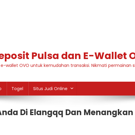
Deposit Pulsa dan E-Wallet
e-wallet OVO untuk kemudahan transaksi. Nikmati permainan slo
o
Togel
Situs Judi Online
Anda Di Elangqq Dan Menangkan