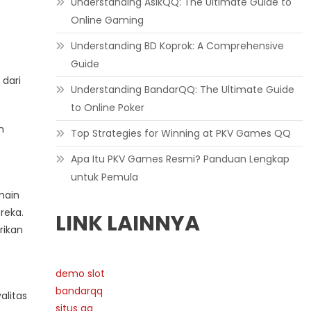
Understanding AsikQQ: The Ultimate Guide to
Online Gaming
Understanding BD Koprok: A Comprehensive
Guide
dari
Understanding BandarQQ: The Ultimate Guide
to Online Poker
n
Top Strategies for Winning at PKV Games QQ
Apa Itu PKV Games Resmi? Panduan Lengkap
untuk Pemula
main
reka.
LINK LAINNYA
rikan
demo slot
bandarqq
alitas
situs qq