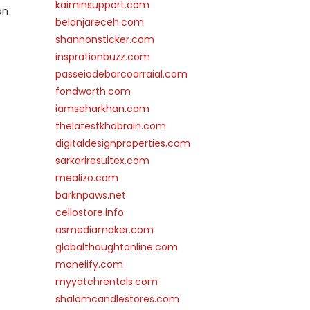
kaiminsupport.com
an
belanjareceh.com
shannonsticker.com
insprationbuzz.com
passeiodebarcoarraial.com
fondworth.com
iamseharkhan.com
thelatestkhabrain.com
digitaldesignproperties.com
sarkariresultex.com
mealizo.com
barknpaws.net
cellostore.info
asmediamaker.com
globalthoughtonline.com
moneiify.com
myyatchrentals.com
shalomcandlestores.com