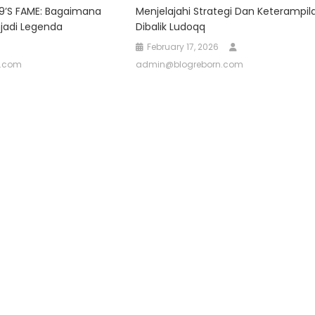
’S FAME: Bagaimana
Menjelajahi Strategi Dan Keterampil
jadi Legenda
Dibalik Ludoqq
February 17, 2026
n.com
admin@blogreborn.com