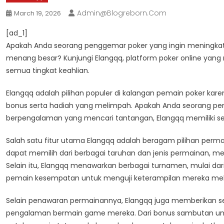
Admin@blogreborn.com
March 19, 2026
[ad_1]
Apakah Anda seorang penggemar poker yang ingin meningkatk
menang besar? Kunjungi Elangqq, platform poker online ya
semua tingkat keahlian.
Elangqq adalah pilihan populer di kalangan pemain poker ka
bonus serta hadiah yang melimpah. Apakah Anda seorang pe
berpengalaman yang mencari tantangan, Elangqq memiliki s
Salah satu fitur utama Elangqq adalah beragam pilihan perm
dapat memilih dari berbagai taruhan dan jenis permainan, m
Selain itu, Elangqq menawarkan berbagai turnamen, mulai dari
pemain kesempatan untuk menguji keterampilan mereka mela
Selain penawaran permainannya, Elangqq juga memberikan 
pengalaman bermain game mereka. Dari bonus sambutan untu