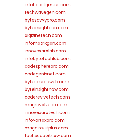
infoboostgenius.com
techwavegen.com
bytesavvypro.com
byteinsightgen.com
digizinetech.com
infomatrixgen.com
innovexarolab.com
infobytetechlab.com
codespherepro.com
codegenixnet.com
bytesourceweb.com
byteinsightnow.com
coderevivetech.com
magrevolveco.com
innovexarotech.com
infovortexpro.com
magcircuitplus.com
techscopeitnow.com