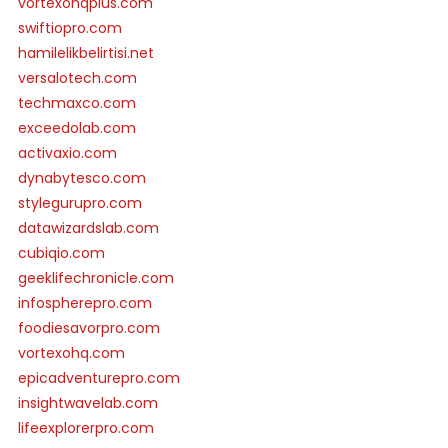
vortexohqplus.com
swiftiopro.com
hamilelikbelirtisi.net
versalotech.com
techmaxco.com
exceedolab.com
activaxio.com
dynabytesco.com
stylegurupro.com
datawizardslab.com
cubiqio.com
geeklifechronicle.com
infospherepro.com
foodiesavorpro.com
vortexohq.com
epicadventurepro.com
insightwavelab.com
lifeexplorerpro.com