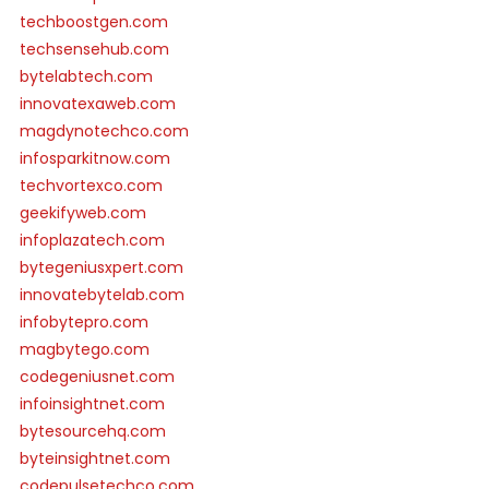
techboostgen.com
techsensehub.com
bytelabtech.com
innovatexaweb.com
magdynotechco.com
infosparkitnow.com
techvortexco.com
geekifyweb.com
infoplazatech.com
bytegeniusxpert.com
innovatebytelab.com
infobytepro.com
magbytego.com
codegeniusnet.com
infoinsightnet.com
bytesourcehq.com
byteinsightnet.com
codepulsetechco.com