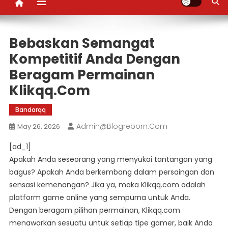
Bebaskan Semangat
Kompetitif Anda Dengan
Beragam Permainan
Klikqq.com
Bandarqq
Admin@blogreborn.com
May 26, 2026
[ad_1]
Apakah Anda seseorang yang menyukai tantangan yang
bagus? Apakah Anda berkembang dalam persaingan dan
sensasi kemenangan? Jika ya, maka Klikqq.com adalah
platform game online yang sempurna untuk Anda.
Dengan beragam pilihan permainan, Klikqq.com
menawarkan sesuatu untuk setiap tipe gamer, baik Anda