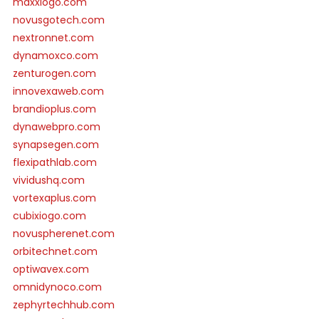
maxxiogo.com
novusgotech.com
nextronnet.com
dynamoxco.com
zenturogen.com
innovexaweb.com
brandioplus.com
dynawebpro.com
synapsegen.com
flexipathlab.com
vividushq.com
vortexaplus.com
cubixiogo.com
novuspherenet.com
orbitechnet.com
optiwavex.com
omnidynoco.com
zephyrtechhub.com