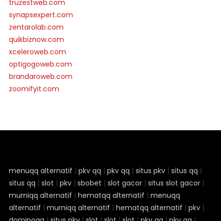
truzestweb.com
synapsexpert.com
zentarolab.com
quikbiznow.com
xceleroweb.com
optigogoweb.com
brandaroweb.com
zoomifyit.com
menuqq alternatif
|
pkv qq
|
pkv qq
|
situs pkv
|
situs qq
|
situs qq
|
slot
|
pkv
|
sbobet
|
slot gacor
|
situs slot gacor
|
murniqq alternatif
|
hematqq alternatif
|
menuqq
alternatif
|
murniqq alternatif
|
hematqq alternatif
|
pkv
|
dominoqq
|
situs pkv
|
slot
|
slot
|
slot
|
pkv qq
|
pkv qq
|