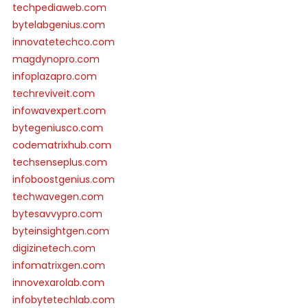
techpediaweb.com
bytelabgenius.com
innovatetechco.com
magdynopro.com
infoplazapro.com
techreviveit.com
infowavexpert.com
bytegeniusco.com
codematrixhub.com
techsenseplus.com
infoboostgenius.com
techwavegen.com
bytesavvypro.com
byteinsightgen.com
digizinetech.com
infomatrixgen.com
innovexarolab.com
infobytetechlab.com