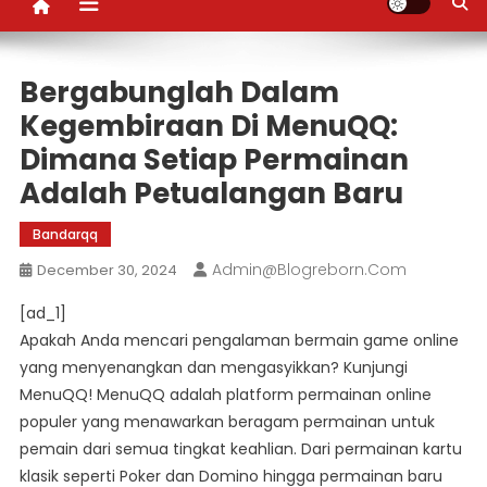
Bergabunglah Dalam
Kegembiraan Di MenuQQ:
Dimana Setiap Permainan
Adalah Petualangan Baru
Bandarqq
Admin@blogreborn.com
December 30, 2024
[ad_1]
Apakah Anda mencari pengalaman bermain game online
yang menyenangkan dan mengasyikkan? Kunjungi
MenuQQ! MenuQQ adalah platform permainan online
populer yang menawarkan beragam permainan untuk
pemain dari semua tingkat keahlian. Dari permainan kartu
klasik seperti Poker dan Domino hingga permainan baru