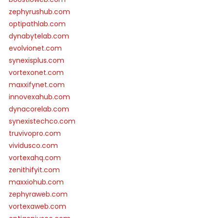
zephyrushub.com
optipathlab.com
dynabytelab.com
evolvionet.com
synexisplus.com
vortexonet.com
maxxifynet.com
innovexahub.com
dynacorelab.com
synexistechco.com
truvivopro.com
vividusco.com
vortexahq.com
zenithifyit.com
maxxiohub.com
zephyraweb.com
vortexaweb.com