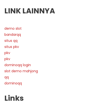
LINK LAINNYA
demo slot
bandarqq
situs qq
situs pkv
pkv
pkv
dominoqq login
slot demo mahjong
qq
dominoqq
Links