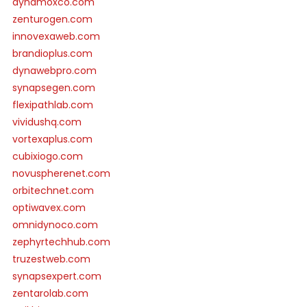
dynamoxco.com
zenturogen.com
innovexaweb.com
brandioplus.com
dynawebpro.com
synapsegen.com
flexipathlab.com
vividushq.com
vortexaplus.com
cubixiogo.com
novuspherenet.com
orbitechnet.com
optiwavex.com
omnidynoco.com
zephyrtechhub.com
truzestweb.com
synapsexpert.com
zentarolab.com