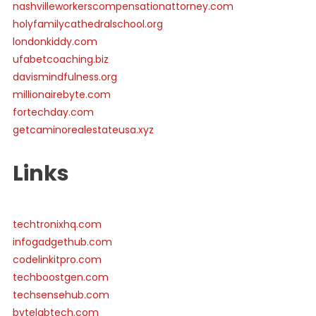
nashvilleworkerscompensationattorney.com
holyfamilycathedralschool.org
londonkiddy.com
ufabetcoaching.biz
davismindfulness.org
millionairebyte.com
fortechday.com
getcaminorealestateusa.xyz
Links
techtronixhq.com
infogadgethub.com
codelinkitpro.com
techboostgen.com
techsensehub.com
bytelabtech.com