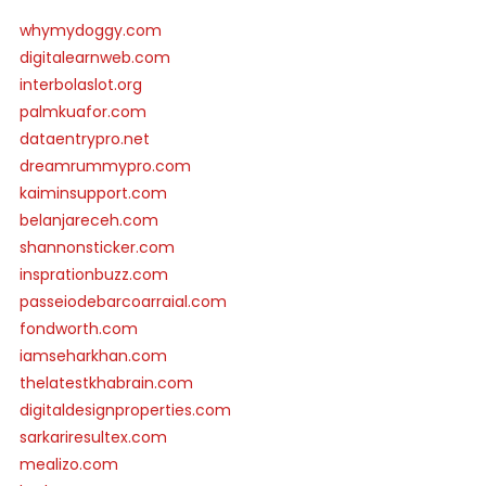
whymydoggy.com
digitalearnweb.com
interbolaslot.org
palmkuafor.com
dataentrypro.net
dreamrummypro.com
kaiminsupport.com
belanjareceh.com
shannonsticker.com
insprationbuzz.com
passeiodebarcoarraial.com
fondworth.com
iamseharkhan.com
thelatestkhabrain.com
digitaldesignproperties.com
sarkariresultex.com
mealizo.com