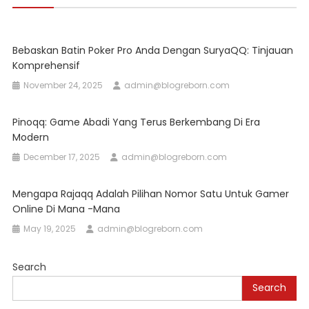
Bebaskan Batin Poker Pro Anda Dengan SuryaQQ: Tinjauan
Komprehensif
November 24, 2025
admin@blogreborn.com
Pinoqq: Game Abadi Yang Terus Berkembang Di Era
Modern
December 17, 2025
admin@blogreborn.com
Mengapa Rajaqq Adalah Pilihan Nomor Satu Untuk Gamer
Online Di Mana -mana
May 19, 2025
admin@blogreborn.com
Search
Search