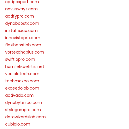
optigoxpert.com
novuswayz.com
actifypro.com
dynaboostx.com
instaflexco.com
innovistapro.com
flexiboostlab.com
vortexohqplus.com
swiftiopro.com
hamilelikbelirtisi.net
versalotech.com
techmaxco.com
exceedolab.com
activaxio.com
dynabytesco.com
stylegurupro.com
datawizardslab.com
cubiqio.com