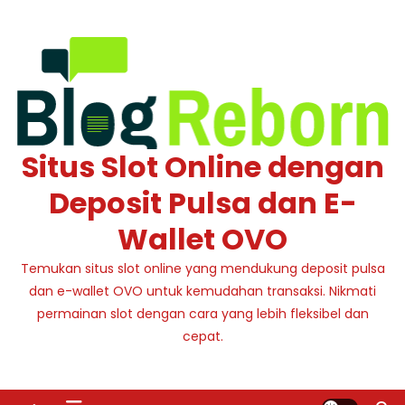
Skip
to
content
Situs Slot Online dengan
Deposit Pulsa dan E-
Wallet OVO
Temukan situs slot online yang mendukung deposit pulsa
dan e-wallet OVO untuk kemudahan transaksi. Nikmati
permainan slot dengan cara yang lebih fleksibel dan
cepat.