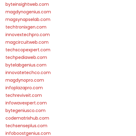
byteinsightweb.com
magdynogenius.com
magsynapselab.com
techtronixgen.com
innovextechpro.com
magcircuitweb.com
techscopexpert.com
techpediaweb.com
bytelabgenius.com
innovatetechco.com
magdynopro.com
infoplazapro.com
techreviveit.com
infowavexpert.com
bytegeniusco.com
codematrixhub.com
techsenseplus.com
infoboostgenius.com