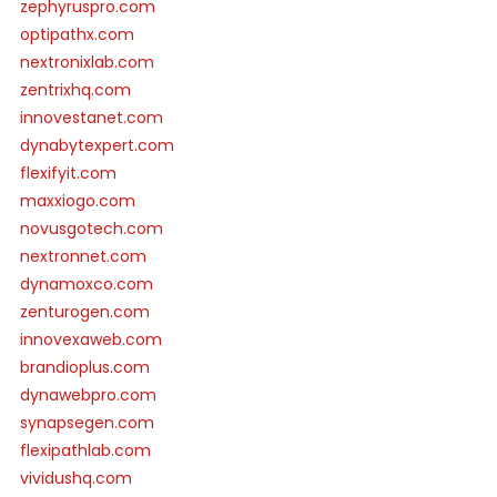
zephyruspro.com
optipathx.com
nextronixlab.com
zentrixhq.com
innovestanet.com
dynabytexpert.com
flexifyit.com
maxxiogo.com
novusgotech.com
nextronnet.com
dynamoxco.com
zenturogen.com
innovexaweb.com
brandioplus.com
dynawebpro.com
synapsegen.com
flexipathlab.com
vividushq.com