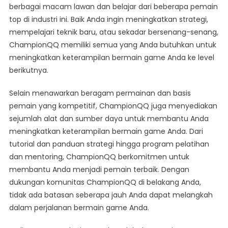
berbagai macam lawan dan belajar dari beberapa pemain
top di industri ini. Baik Anda ingin meningkatkan strategi,
mempelajari teknik baru, atau sekadar bersenang-senang,
ChampionQQ memiliki semua yang Anda butuhkan untuk
meningkatkan keterampilan bermain game Anda ke level
berikutnya.
Selain menawarkan beragam permainan dan basis
pemain yang kompetitif, ChampionQQ juga menyediakan
sejumlah alat dan sumber daya untuk membantu Anda
meningkatkan keterampilan bermain game Anda. Dari
tutorial dan panduan strategi hingga program pelatihan
dan mentoring, ChampionQQ berkomitmen untuk
membantu Anda menjadi pemain terbaik. Dengan
dukungan komunitas ChampionQQ di belakang Anda,
tidak ada batasan seberapa jauh Anda dapat melangkah
dalam perjalanan bermain game Anda.