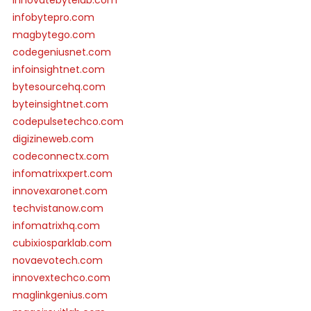
infobytepro.com
magbytego.com
codegeniusnet.com
infoinsightnet.com
bytesourcehq.com
byteinsightnet.com
codepulsetechco.com
digizineweb.com
codeconnectx.com
infomatrixxpert.com
innovexaronet.com
techvistanow.com
infomatrixhq.com
cubixiosparklab.com
novaevotech.com
innovextechco.com
maglinkgenius.com