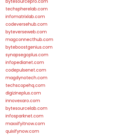
bytesourcepro.com
techspherelab.com
infomatrixlab.com
codeversehub.com
byteverseweb.com
magconnecthub.com
byteboostgenius.com
synapsegoplus.com
infopedianet.com
codepulsenet.com
magdynotech.com
techscopehq.com
digizineplus.com
innovexaro.com
bytesourcelab.com
infosparknet.com
maxxifyitnow.com
quixifynow.com