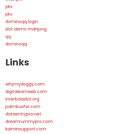
pkv
pkv
dominoqq login
slot demo mahjong
qq
dominoqq
Links
whymydoggy.com
digitalearnweb.com
interbolaslot.org
palmkuafor.com
dataentrypro.net
dreamrummypro.com
kaiminsupport.com