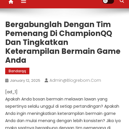
Bergabunglah Dengan Tim
Pemenang Di ChampionQQ
Dan Tingkatkan
Keterampilan Bermain Game
Anda
Bandarqq
Admin@blogreborn.com
January 12, 2025
[ad_1]
Apakah Anda bosan bermain melawan lawan yang
sepertinya selalu unggul di setiap pertandingan? Apakah
Anda ingin meningkatkan keterampilan bermain game
Anda dan mulai menang dengan lebih konsisten? Jika iya
maka saatnya bergabung dengan tim pemenang di