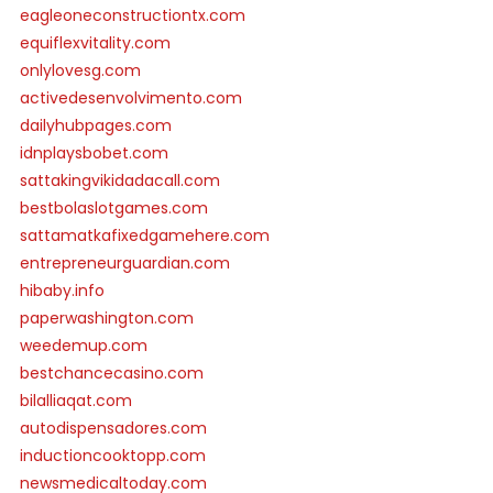
eagleoneconstructiontx.com
equiflexvitality.com
onlylovesg.com
activedesenvolvimento.com
dailyhubpages.com
idnplaysbobet.com
sattakingvikidadacall.com
bestbolaslotgames.com
sattamatkafixedgamehere.com
entrepreneurguardian.com
hibaby.info
paperwashington.com
weedemup.com
bestchancecasino.com
bilalliaqat.com
autodispensadores.com
inductioncooktopp.com
newsmedicaltoday.com