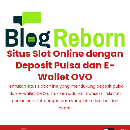
Skip
to
content
Situs Slot Online dengan
Deposit Pulsa dan E-
Wallet OVO
Temukan situs slot online yang mendukung deposit pulsa
dan e-wallet OVO untuk kemudahan transaksi. Nikmati
permainan slot dengan cara yang lebih fleksibel dan
cepat.