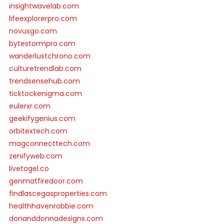
insightwavelab.com
lifeexplorerpro.com
novusgo.com
bytestormpro.com
wanderlustchrono.com
culturetrendlab.com
trendsensehub.com
ticktockenigma.com
eulerxr.com
geekifygenius.com
orbitextech.com
magconnecttech.com
zenifyweb.com
livetogel.co
genmatfiredoor.com
findlascegasproperties.com
healthhavenrobbie.com
donanddonnadesigns.com