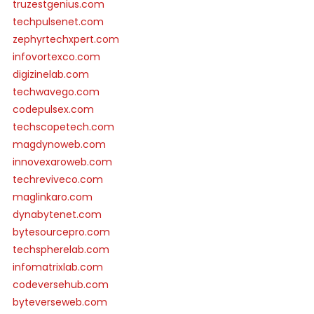
truzestgenius.com
techpulsenet.com
zephyrtechxpert.com
infovortexco.com
digizinelab.com
techwavego.com
codepulsex.com
techscopetech.com
magdynoweb.com
innovexaroweb.com
techreviveco.com
maglinkaro.com
dynabytenet.com
bytesourcepro.com
techspherelab.com
infomatrixlab.com
codeversehub.com
byteverseweb.com