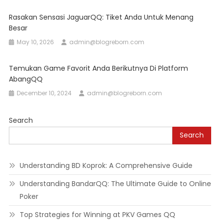
Rasakan Sensasi JaguarQQ: Tiket Anda Untuk Menang
Besar
May 10, 2026
admin@blogreborn.com
Temukan Game Favorit Anda Berikutnya Di Platform
AbangQQ
December 10, 2024
admin@blogreborn.com
Search
Search
Understanding BD Koprok: A Comprehensive Guide
Understanding BandarQQ: The Ultimate Guide to Online
Poker
Top Strategies for Winning at PKV Games QQ