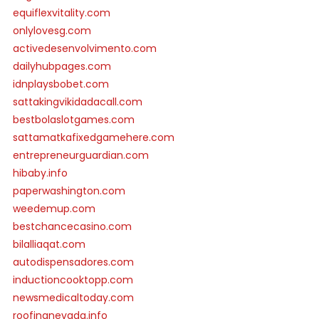
equiflexvitality.com
onlylovesg.com
activedesenvolvimento.com
dailyhubpages.com
idnplaysbobet.com
sattakingvikidadacall.com
bestbolaslotgames.com
sattamatkafixedgamehere.com
entrepreneurguardian.com
hibaby.info
paperwashington.com
weedemup.com
bestchancecasino.com
bilalliaqat.com
autodispensadores.com
inductioncooktopp.com
newsmedicaltoday.com
roofingnevada.info