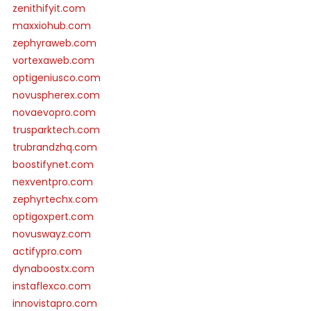
zenithifyit.com
maxxiohub.com
zephyraweb.com
vortexaweb.com
optigeniusco.com
novuspherex.com
novaevopro.com
trusparktech.com
trubrandzhq.com
boostifynet.com
nexventpro.com
zephyrtechx.com
optigoxpert.com
novuswayz.com
actifypro.com
dynaboostx.com
instaflexco.com
innovistapro.com