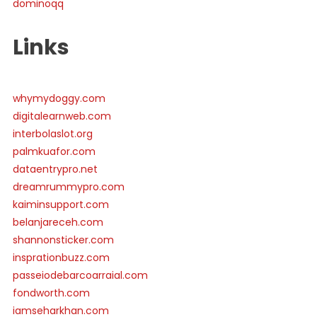
dominoqq
Links
whymydoggy.com
digitalearnweb.com
interbolaslot.org
palmkuafor.com
dataentrypro.net
dreamrummypro.com
kaiminsupport.com
belanjareceh.com
shannonsticker.com
insprationbuzz.com
passeiodebarcoarraial.com
fondworth.com
iamseharkhan.com