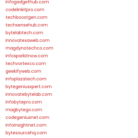
infogadgethub.com
codelinkitpro.com
techboostgen.com
techsensehub.com
bytelabtech.com
innovatexaweb.com
magdynotechco.com
infosparkitnow.com
techvortexco.com
geekifyweb.com
infoplazatech.com
bytegeniusxpert.com
innovatebytelab.com
infobytepro.com
magbytego.com
codegeniusnet.com
infoinsightnet.com
bytesourcehq.com