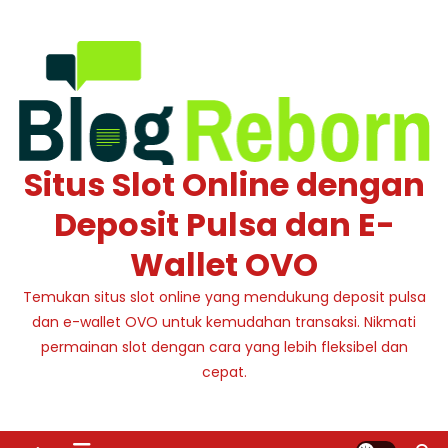
Skip
to
content
Situs Slot Online dengan
Deposit Pulsa dan E-
Wallet OVO
Temukan situs slot online yang mendukung deposit pulsa
dan e-wallet OVO untuk kemudahan transaksi. Nikmati
permainan slot dengan cara yang lebih fleksibel dan
cepat.