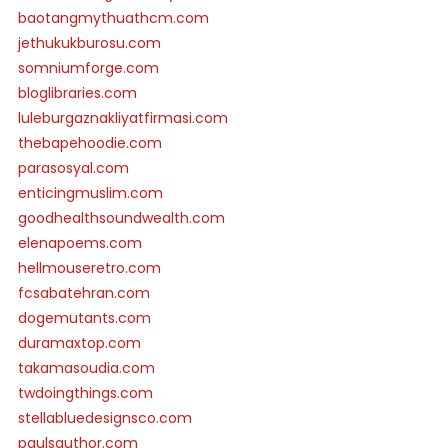
baotangmythuathcm.com
jethukukburosu.com
somniumforge.com
bloglibraries.com
luleburgaznakliyatfirmasi.com
thebapehoodie.com
parasosyal.com
enticingmuslim.com
goodhealthsoundwealth.com
elenapoems.com
hellmouseretro.com
fcsabatehran.com
dogemutants.com
duramaxtop.com
takamasoudia.com
twdoingthings.com
stellabluedesignsco.com
paulsauthor.com