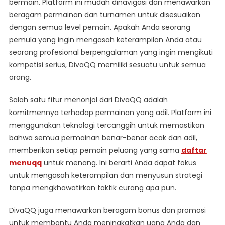
bermain. Platform ini mudah dinavigasi dan menawarkan
beragam permainan dan turnamen untuk disesuaikan
dengan semua level pemain. Apakah Anda seorang
pemula yang ingin mengasah keterampilan Anda atau
seorang profesional berpengalaman yang ingin mengikuti
kompetisi serius, DivaQQ memiliki sesuatu untuk semua
orang.
Salah satu fitur menonjol dari DivaQQ adalah
komitmennya terhadap permainan yang adil. Platform ini
menggunakan teknologi tercanggih untuk memastikan
bahwa semua permainan benar-benar acak dan adil,
memberikan setiap pemain peluang yang sama
daftar
menuqq
untuk menang. Ini berarti Anda dapat fokus
untuk mengasah keterampilan dan menyusun strategi
tanpa mengkhawatirkan taktik curang apa pun.
DivaQQ juga menawarkan beragam bonus dan promosi
untuk membantu Anda meningkatkan uang Anda dan