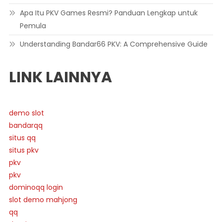
Apa Itu PKV Games Resmi? Panduan Lengkap untuk
Pemula
Understanding Bandar66 PKV: A Comprehensive Guide
LINK LAINNYA
demo slot
bandarqq
situs qq
situs pkv
pkv
pkv
dominoqq login
slot demo mahjong
qq