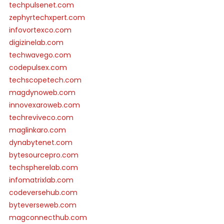
techpulsenet.com
zephyrtechxpert.com
infovortexco.com
digizinelab.com
techwavego.com
codepulsex.com
techscopetech.com
magdynoweb.com
innovexaroweb.com
techreviveco.com
maglinkaro.com
dynabytenet.com
bytesourcepro.com
techspherelab.com
infomatrixlab.com
codeversehub.com
byteverseweb.com
magconnecthub.com