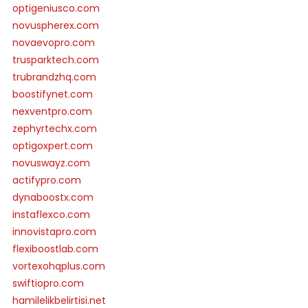
optigeniusco.com
novuspherex.com
novaevopro.com
trusparktech.com
trubrandzhq.com
boostifynet.com
nexventpro.com
zephyrtechx.com
optigoxpert.com
novuswayz.com
actifypro.com
dynaboostx.com
instaflexco.com
innovistapro.com
flexiboostlab.com
vortexohqplus.com
swiftiopro.com
hamilelikbelirtisi.net