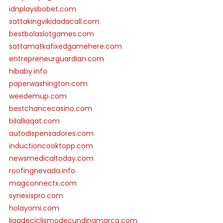
idnplaysbobet.com
sattakingvikidadacall.com
bestbolaslotgames.com
sattamatkafixedgamehere.com
entrepreneurguardian.com
hibaby.info
paperwashington.com
weedemup.com
bestchancecasino.com
bilalliaqat.com
autodispensadores.com
inductioncooktopp.com
newsmedicaltoday.com
roofingnevada.info
magconnectx.com
synexispro.com
holayomi.com
ligadeciclismodecundinamarca.com