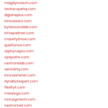
magdynotech.com
techscopehq.com
digizineplus.com
innovexaro.com
bytesourcelab.com
infosparknet.com
maxxifyitnow.com
quixifynow.com
zephyruspro.com
optipathx.com
nextronixlab.com
zentrixhq.com
innovestanet.com
dynabytexpert.com
flexifyit.com
maxxiogo.com
novusgotech.com
nextronnet.com