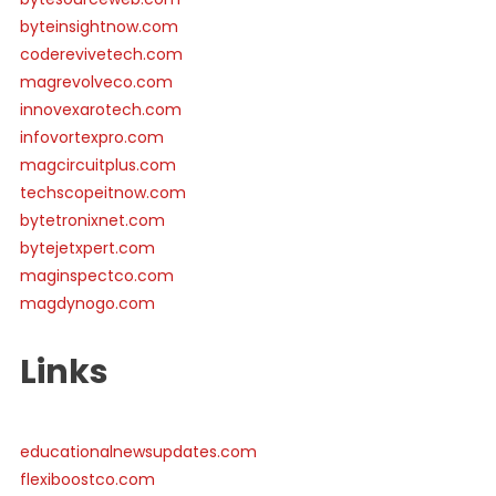
byteinsightnow.com
coderevivetech.com
magrevolveco.com
innovexarotech.com
infovortexpro.com
magcircuitplus.com
techscopeitnow.com
bytetronixnet.com
bytejetxpert.com
maginspectco.com
magdynogo.com
Links
educationalnewsupdates.com
flexiboostco.com