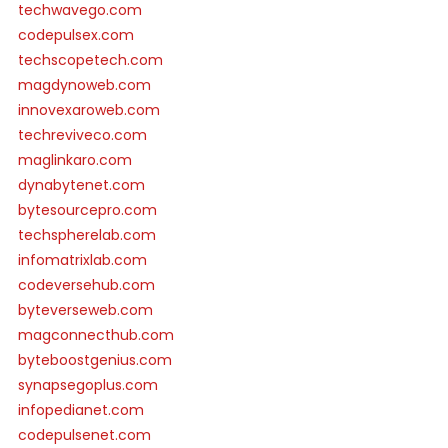
techwavego.com
codepulsex.com
techscopetech.com
magdynoweb.com
innovexaroweb.com
techreviveco.com
maglinkaro.com
dynabytenet.com
bytesourcepro.com
techspherelab.com
infomatrixlab.com
codeversehub.com
byteverseweb.com
magconnecthub.com
byteboostgenius.com
synapsegoplus.com
infopedianet.com
codepulsenet.com