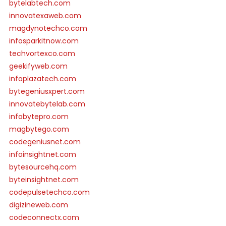
bytelabtech.com
innovatexaweb.com
magdynotechco.com
infosparkitnow.com
techvortexco.com
geekifyweb.com
infoplazatech.com
bytegeniusxpert.com
innovatebytelab.com
infobytepro.com
magbytego.com
codegeniusnet.com
infoinsightnet.com
bytesourcehq.com
byteinsightnet.com
codepulsetechco.com
digizineweb.com
codeconnectx.com