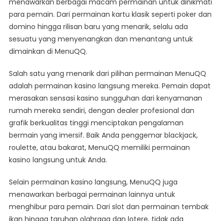
menawarkan berbagai macam permainan untuk dinikmati
para pemain. Dari permainan kartu klasik seperti poker dan
domino hingga rilisan baru yang menarik, selalu ada
sesuatu yang menyenangkan dan menantang untuk
dimainkan di MenuQQ.
Salah satu yang menarik dari pilihan permainan MenuQQ
adalah permainan kasino langsung mereka. Pemain dapat
merasakan sensasi kasino sungguhan dari kenyamanan
rumah mereka sendiri, dengan dealer profesional dan
grafik berkualitas tinggi menciptakan pengalaman
bermain yang imersif. Baik Anda penggemar blackjack,
roulette, atau bakarat, MenuQQ memiliki permainan
kasino langsung untuk Anda.
Selain permainan kasino langsung, MenuQQ juga
menawarkan berbagai permainan lainnya untuk
menghibur para pemain. Dari slot dan permainan tembak
ikan hingga taruhan olahraga dan lotere, tidak ada