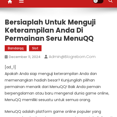
Bersiaplah Untuk Menguji
Keterampilan Anda Di
Permainan Seru MenuQQ
Bandarqq
Slot
Admin@blogreborn.com
December 11, 2024
[ad_1]
Apakah Anda siap menguji keterampilan Anda dan
memenangkan hadiah besar? Kunjungilah pilihan
permainan menarik dari MenuQQ! Baik Anda pemain
berpengalaman atau baru mengenal dunia game online,
MenuQQ memiliki sesuatu untuk semua orang.
MenuQQ adalah platform game online populer yang