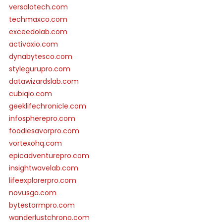
versalotech.com
techmaxco.com
exceedolab.com
activaxio.com
dynabytesco.com
stylegurupro.com
datawizardslab.com
cubiqio.com
geeklifechronicle.com
infospherepro.com
foodiesavorpro.com
vortexohq.com
epicadventurepro.com
insightwavelab.com
lifeexplorerpro.com
novusgo.com
bytestormpro.com
wanderlustchrono.com