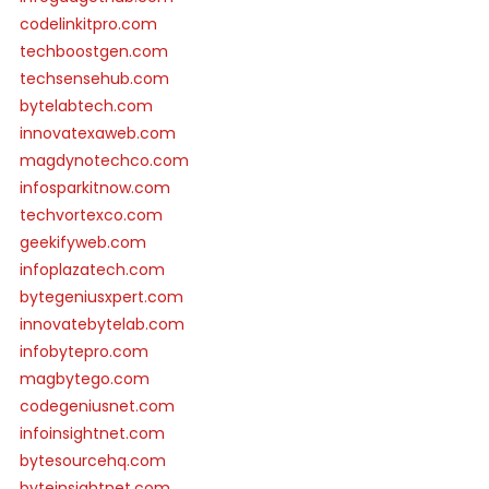
codelinkitpro.com
techboostgen.com
techsensehub.com
bytelabtech.com
innovatexaweb.com
magdynotechco.com
infosparkitnow.com
techvortexco.com
geekifyweb.com
infoplazatech.com
bytegeniusxpert.com
innovatebytelab.com
infobytepro.com
magbytego.com
codegeniusnet.com
infoinsightnet.com
bytesourcehq.com
byteinsightnet.com