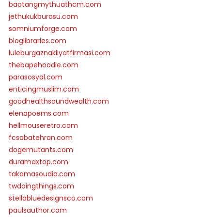
baotangmythuathcm.com
jethukukburosu.com
somniumforge.com
bloglibraries.com
luleburgaznakliyatfirmasi.com
thebapehoodie.com
parasosyal.com
enticingmuslim.com
goodhealthsoundwealth.com
elenapoems.com
hellmouseretro.com
fcsabatehran.com
dogemutants.com
duramaxtop.com
takamasoudia.com
twdoingthings.com
stellabluedesignsco.com
paulsauthor.com