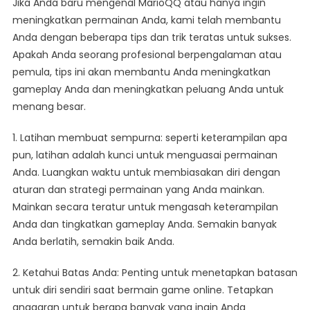
Jika Anda baru mengenal MarioQQ atau hanya ingin
meningkatkan permainan Anda, kami telah membantu
Anda dengan beberapa tips dan trik teratas untuk sukses.
Apakah Anda seorang profesional berpengalaman atau
pemula, tips ini akan membantu Anda meningkatkan
gameplay Anda dan meningkatkan peluang Anda untuk
menang besar.
1. Latihan membuat sempurna: seperti keterampilan apa
pun, latihan adalah kunci untuk menguasai permainan
Anda. Luangkan waktu untuk membiasakan diri dengan
aturan dan strategi permainan yang Anda mainkan.
Mainkan secara teratur untuk mengasah keterampilan
Anda dan tingkatkan gameplay Anda. Semakin banyak
Anda berlatih, semakin baik Anda.
2. Ketahui Batas Anda: Penting untuk menetapkan batasan
untuk diri sendiri saat bermain game online. Tetapkan
anggaran untuk berapa banyak yang ingin Anda