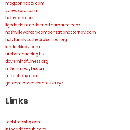
magconnectx.com
synexispro.com
holayomi.com
ligadeciclismodecundinamarca.com
nashvilleworkerscompensationattorney.com
holyfamilycathedralschool.org
londonkiddy.com
ufabetcoaching.biz
davismindfulness.org
millionairebyte.com
fortechday.com
getcaminorealestateusa.xyz
Links
techtronixhq.com
infogadgethub.com