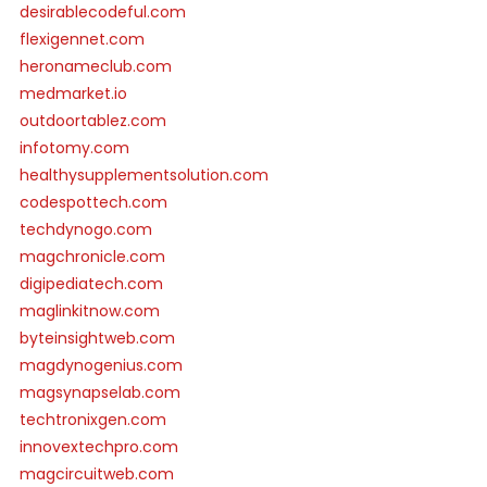
desirablecodeful.com
flexigennet.com
heronameclub.com
medmarket.io
outdoortablez.com
infotomy.com
healthysupplementsolution.com
codespottech.com
techdynogo.com
magchronicle.com
digipediatech.com
maglinkitnow.com
byteinsightweb.com
magdynogenius.com
magsynapselab.com
techtronixgen.com
innovextechpro.com
magcircuitweb.com