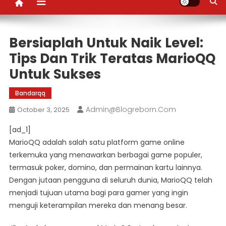
Bersiaplah Untuk Naik Level:
Tips Dan Trik Teratas MarioQQ
Untuk Sukses
Bandarqq
Admin@blogreborn.com
October 3, 2025
[ad_1]
MarioQQ adalah salah satu platform game online
terkemuka yang menawarkan berbagai game populer,
termasuk poker, domino, dan permainan kartu lainnya.
Dengan jutaan pengguna di seluruh dunia, MarioQQ telah
menjadi tujuan utama bagi para gamer yang ingin
menguji keterampilan mereka dan menang besar.