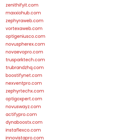
zenithifyit.com
maxxiohub.com
zephyraweb.com
vortexaweb.com
optigeniusco.com
novuspherex.com
novaevopro.com
trusparktech.com
trubrandzhq.com
boostifynet.com
nexventpro.com
zephyrtechx.com
optigoxpert.com
novuswayz.com
actifypro.com
dynaboostx.com
instaflexco.com
innovistapro.com