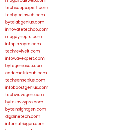
magcircuitweb.com
techscopexpert.com
techpediaweb.com
bytelabgenius.com
innovatetechco.com
magdynopro.com
infoplazapro.com
techreviveit.com
infowavexpert.com
bytegeniusco.com
codematrixhub.com
techsenseplus.com
infoboostgenius.com
techwavegen.com
bytesavvypro.com
byteinsightgen.com
digizinetech.com
infomatrixgen.com