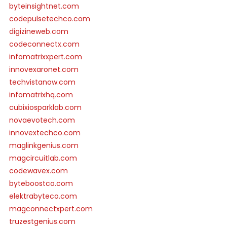
byteinsightnet.com
codepulsetechco.com
digizineweb.com
codeconnectx.com
infomatrixxpert.com
innovexaronet.com
techvistanow.com
infomatrixhq.com
cubixiosparklab.com
novaevotech.com
innovextechco.com
maglinkgenius.com
magcircuitlab.com
codewavex.com
byteboostco.com
elektrabyteco.com
magconnectxpert.com
truzestgenius.com