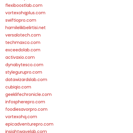
flexiboostlab.com
vortexohqplus.com
swiftiopro.com
hamilelikbelirtisi.net
versalotech.com
techmaxco.com
exceedolab.com
activaxio.com
dynabytesco.com
stylegurupro.com
datawizardslab.com
cubiqio.com
geeklifechronicle.com
infospherepro.com
foodiesavorpro.com
vortexohq.com
epicadventurepro.com
insightwavelab.com