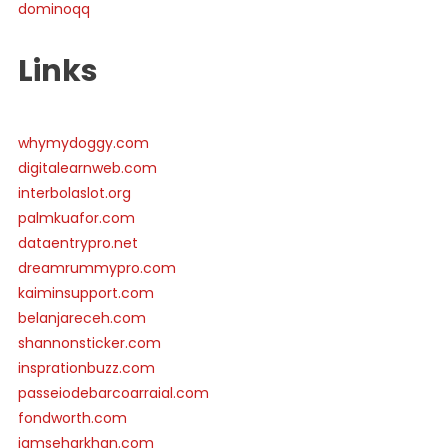
dominoqq
Links
whymydoggy.com
digitalearnweb.com
interbolaslot.org
palmkuafor.com
dataentrypro.net
dreamrummypro.com
kaiminsupport.com
belanjareceh.com
shannonsticker.com
insprationbuzz.com
passeiodebarcoarraial.com
fondworth.com
iamseharkhan.com