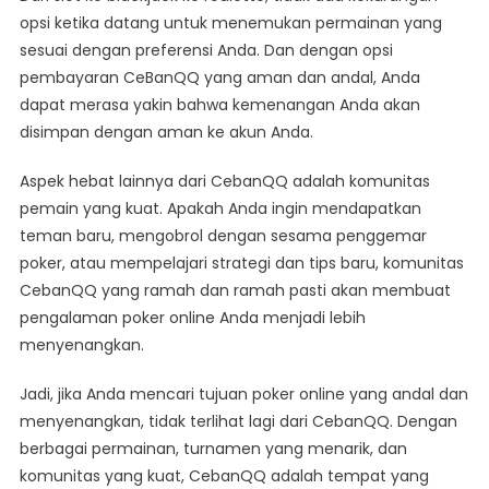
opsi ketika datang untuk menemukan permainan yang
sesuai dengan preferensi Anda. Dan dengan opsi
pembayaran CeBanQQ yang aman dan andal, Anda
dapat merasa yakin bahwa kemenangan Anda akan
disimpan dengan aman ke akun Anda.
Aspek hebat lainnya dari CebanQQ adalah komunitas
pemain yang kuat. Apakah Anda ingin mendapatkan
teman baru, mengobrol dengan sesama penggemar
poker, atau mempelajari strategi dan tips baru, komunitas
CebanQQ yang ramah dan ramah pasti akan membuat
pengalaman poker online Anda menjadi lebih
menyenangkan.
Jadi, jika Anda mencari tujuan poker online yang andal dan
menyenangkan, tidak terlihat lagi dari CebanQQ. Dengan
berbagai permainan, turnamen yang menarik, dan
komunitas yang kuat, CebanQQ adalah tempat yang