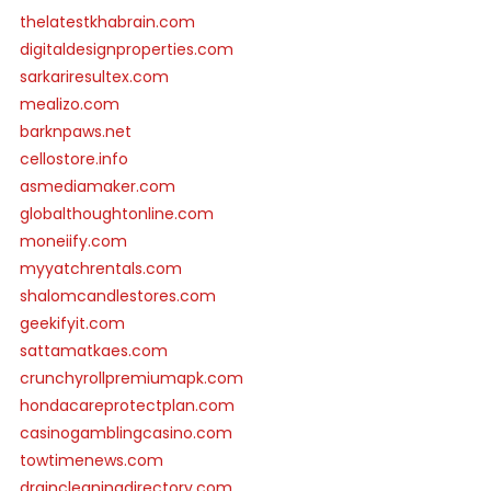
thelatestkhabrain.com
digitaldesignproperties.com
sarkariresultex.com
mealizo.com
barknpaws.net
cellostore.info
asmediamaker.com
globalthoughtonline.com
moneiify.com
myyatchrentals.com
shalomcandlestores.com
geekifyit.com
sattamatkaes.com
crunchyrollpremiumapk.com
hondacareprotectplan.com
casinogamblingcasino.com
towtimenews.com
draincleaningdirectory.com