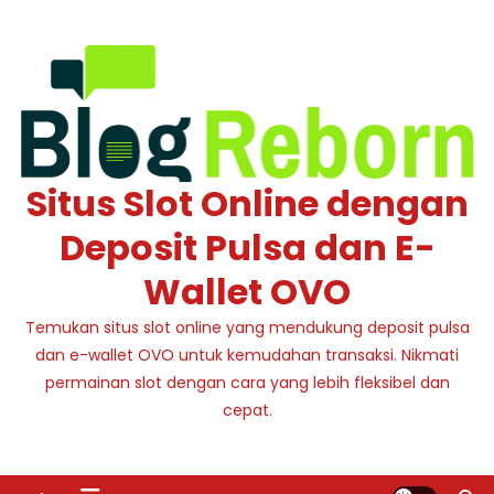
Skip
to
content
Situs Slot Online dengan
Deposit Pulsa dan E-
Wallet OVO
Temukan situs slot online yang mendukung deposit pulsa
dan e-wallet OVO untuk kemudahan transaksi. Nikmati
permainan slot dengan cara yang lebih fleksibel dan
cepat.