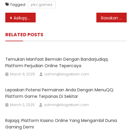
Tagged
pkv games
Post
Asikqq: Tren Terbaru Game Online Yang Perlu Anda Ketahui
Rasakan Sensasi Poker Online dengan Platform Mutakhir Elangqq
navigation
RELATED POSTS
Temukan Manfaat Bermain Dengan Bandarjudiqq:
Platform Perjudian Online Tepercaya
March 9, 2025
admin@blogreborn.com
Lepaskan Potensi Permainan Anda Dengan MenuQQ:
Platform Game Terpanas Di Sekitar
March 2, 2025
admin@blogreborn.com
Rajaqq: Platform Kasino Online Yang Mengambil Dunia
Gaming Demi