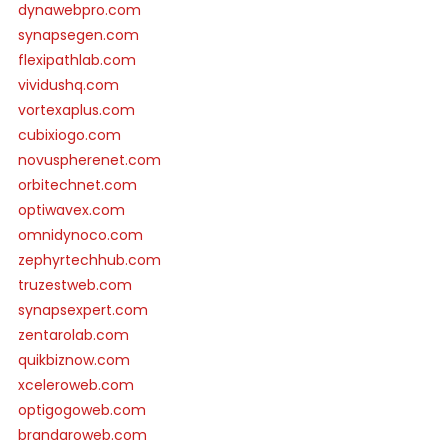
dynawebpro.com
synapsegen.com
flexipathlab.com
vividushq.com
vortexaplus.com
cubixiogo.com
novuspherenet.com
orbitechnet.com
optiwavex.com
omnidynoco.com
zephyrtechhub.com
truzestweb.com
synapsexpert.com
zentarolab.com
quikbiznow.com
xceleroweb.com
optigogoweb.com
brandaroweb.com