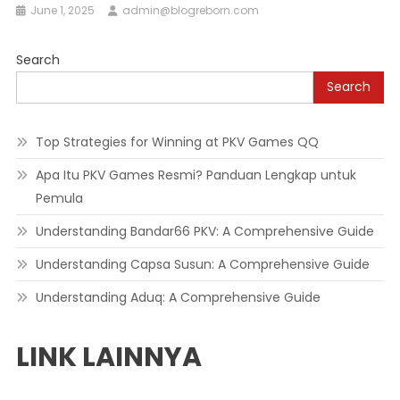
June 1, 2025
admin@blogreborn.com
Search
Search
Top Strategies for Winning at PKV Games QQ
Apa Itu PKV Games Resmi? Panduan Lengkap untuk
Pemula
Understanding Bandar66 PKV: A Comprehensive Guide
Understanding Capsa Susun: A Comprehensive Guide
Understanding Aduq: A Comprehensive Guide
LINK LAINNYA