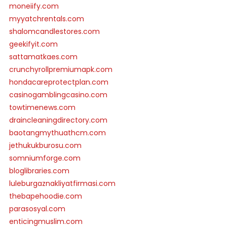
moneiify.com
myyatchrentals.com
shalomcandlestores.com
geekifyit.com
sattamatkaes.com
crunchyrollpremiumapk.com
hondacareprotectplan.com
casinogamblingcasino.com
towtimenews.com
draincleaningdirectory.com
baotangmythuathcm.com
jethukukburosu.com
somniumforge.com
bloglibraries.com
luleburgaznakliyatfirmasi.com
thebapehoodie.com
parasosyal.com
enticingmuslim.com