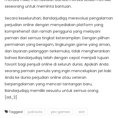
seseorang untuk meminta bantuan.
Secara keseluruhan, Bandarjudiqq merevolusi pengalaman
perjudian online dengan menyediakan platform yang
komprehensif dan ramah pengguna yang melayani
pemain dari semua tingkat keterampilan. Dengan pilihan
permainan yang beragam, lingkungan game yang aman,
dan layanan pelanggan terkemuka, tidak mengherankan
bahwa Bandarjudiqq telah dengan cepat menjadi tujuan
favorit bagi penjudi online di seluruh dunia. Apakah Anda
seorang pemain pemula yang ingin mencelupkan jari kaki
Anda ke dunia perjudian online atau veteran
berpengalaman yang mencari tantangan baru,
Bandarjudiqq memiliki sesuatu untuk semua orang.
[ad_2]
Tagged
judi bola
pkv games
slot