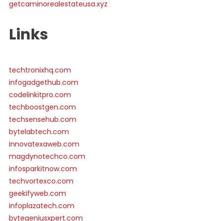
getcaminorealestateusa.xyz
Links
techtronixhq.com
infogadgethub.com
codelinkitpro.com
techboostgen.com
techsensehub.com
bytelabtech.com
innovatexaweb.com
magdynotechco.com
infosparkitnow.com
techvortexco.com
geekifyweb.com
infoplazatech.com
bytegeniusxpert.com