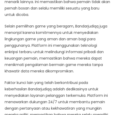
menarik lainnya. Ini memastikan bahwa pemain tidak akan
pernah bosan dan selalu memiliki sesuatu yang baru
untuk dicoba.
Selain pemilihan game yang beragam, Bandarjudiqq juga
menonjol karena komitmennya untuk menyediakan
lingkungan game yang aman dan aman bagi para
penggunanya. Platform ini menggunakan teknologi
enkripsi terbaru untuk melindungi informasi pribadi dan
keuangan pemain, memastikan bahwa mereka dapat
menikmati pengalaman bermain game mereka tanpa
khawatir data mereka dikompromikan.
Faktor kunci lain yang telah berkontribusi pada
keberhasilan Bandarjudiqq adalah dedikasinya untuk
menyediakan layanan pelanggan terkemuka. Platform ini
menawarkan dukungan 24/7 untuk membantu pemain
dengan pertanyaan atau kekhawatiran yang mungkin
mereka miliki, memastikan bahwa mereka selalu memiliki