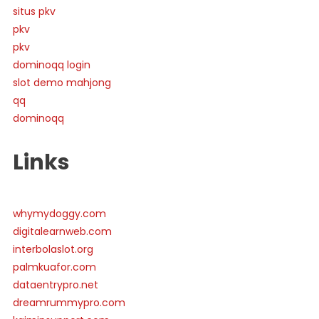
situs pkv
pkv
pkv
dominoqq login
slot demo mahjong
qq
dominoqq
Links
whymydoggy.com
digitalearnweb.com
interbolaslot.org
palmkuafor.com
dataentrypro.net
dreamrummypro.com