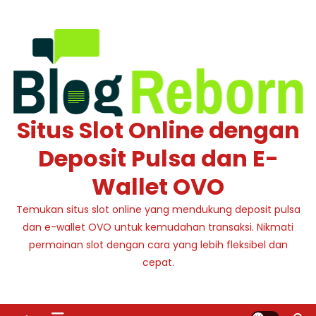
Skip
to
content
Situs Slot Online dengan
Deposit Pulsa dan E-
Wallet OVO
Temukan situs slot online yang mendukung deposit pulsa
dan e-wallet OVO untuk kemudahan transaksi. Nikmati
permainan slot dengan cara yang lebih fleksibel dan
cepat.