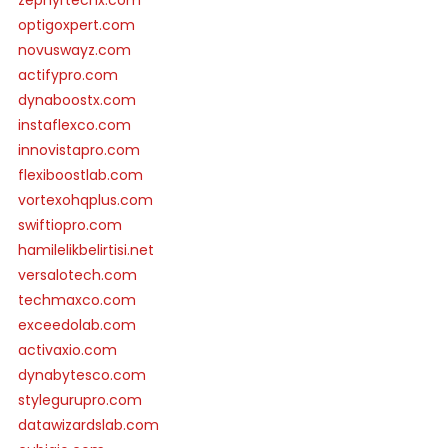
optigoxpert.com
novuswayz.com
actifypro.com
dynaboostx.com
instaflexco.com
innovistapro.com
flexiboostlab.com
vortexohqplus.com
swiftiopro.com
hamilelikbelirtisi.net
versalotech.com
techmaxco.com
exceedolab.com
activaxio.com
dynabytesco.com
stylegurupro.com
datawizardslab.com