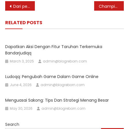
Post
Dari pemula ke pro: bagaimana murniqq merevolusi pengalaman bermain game
ChampionQQ: Paspor Anda untuk Hiburan Tanpa Akhir dan Kompetisi Tidak Ada
navigation
RELATED POSTS
Dapatkan Aksi Dengan Fitur Taruhan Terkemuka
Bandarjudiqq
March 3, 2025
admin@blogreborn.com
Ludoqq: Pengubah Game Dalam Game Online
June 4, 2026
admin@blogreborn.com
Menguasai Sakong: Tips Dan Strategi Menang Besar
May 30, 2026
admin@blogreborn.com
Search