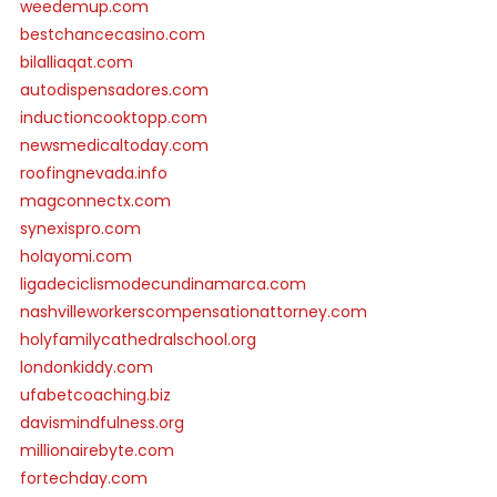
weedemup.com
bestchancecasino.com
bilalliaqat.com
autodispensadores.com
inductioncooktopp.com
newsmedicaltoday.com
roofingnevada.info
magconnectx.com
synexispro.com
holayomi.com
ligadeciclismodecundinamarca.com
nashvilleworkerscompensationattorney.com
holyfamilycathedralschool.org
londonkiddy.com
ufabetcoaching.biz
davismindfulness.org
millionairebyte.com
fortechday.com