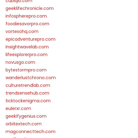
cubiqio.com
geeklifechronicle.com
infospherepro.com
foodiesavorpro.com
vortexohq.com
epicadventurepro.com
insightwavelab.com
lifeexplorerpro.com
novusgo.com
bytestormpro.com
wanderlustchrono.com
culturetrendlab.com
trendsensehub.com
ticktockenigma.com
eulerxr.com
geekifygenius.com
orbitextech.com
magconnecttech.com