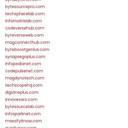
bytesourcepro.com
techspherelab.com
infomatrixlab.com
codeversehub.com
byteverseweb.com
magconnecthub.com
byteboostgenius.com
synapsegoplus.com
infopedianet.com
codepulsenet.com
magdynotech.com
techscopehq.com
digizineplus.com
innovexaro.com
bytesourcelab.com
infosparknet.com
maxxifyitnow.com
quixifynow.com