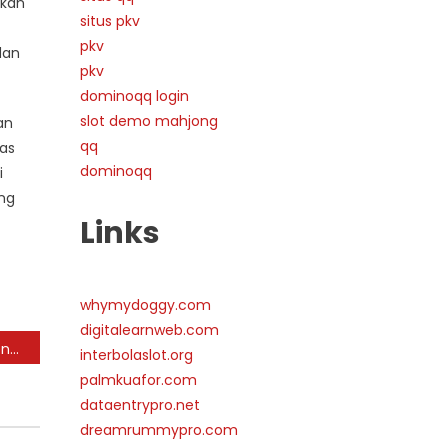
akan
situs pkv
pkv
dan
pkv
dominoqq login
slot demo mahjong
an
qq
as
dominoqq
i
ng
Links
whymydoggy.com
digitalearnweb.com
Bangkitnya Gemarqq: Mengapa Game Ini Menghebohkan Dunia
interbolaslot.org
palmkuafor.com
dataentrypro.net
dreamrummypro.com