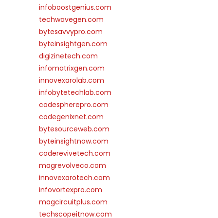
infoboostgenius.com
techwavegen.com
bytesavvypro.com
byteinsightgen.com
digizinetech.com
infomatrixgen.com
innovexarolab.com
infobytetechlab.com
codespherepro.com
codegenixnet.com
bytesourceweb.com
byteinsightnow.com
coderevivetech.com
magrevolveco.com
innovexarotech.com
infovortexpro.com
magcircuitplus.com
techscopeitnow.com