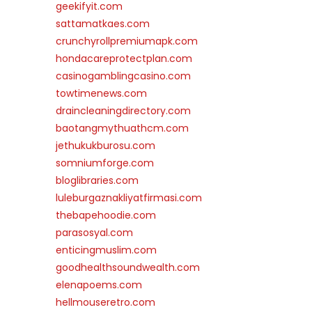
geekifyit.com
sattamatkaes.com
crunchyrollpremiumapk.com
hondacareprotectplan.com
casinogamblingcasino.com
towtimenews.com
draincleaningdirectory.com
baotangmythuathcm.com
jethukukburosu.com
somniumforge.com
bloglibraries.com
luleburgaznakliyatfirmasi.com
thebapehoodie.com
parasosyal.com
enticingmuslim.com
goodhealthsoundwealth.com
elenapoems.com
hellmouseretro.com