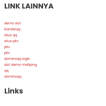
LINK LAINNYA
demo slot
bandarqq
situs qq
situs pkv
pkv
pkv
dominoqq login
slot demo mahjong
qq
dominoqq
Links