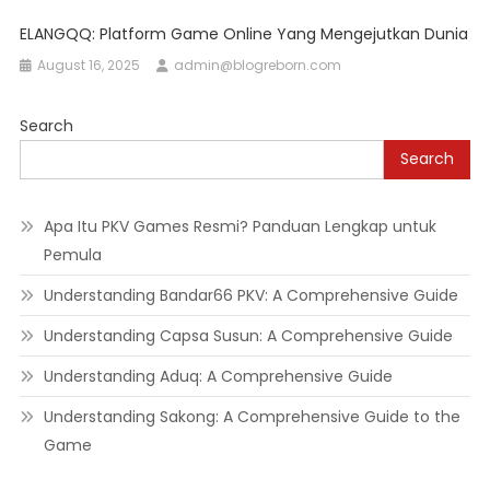
ELANGQQ: Platform Game Online Yang Mengejutkan Dunia
August 16, 2025
admin@blogreborn.com
Search
Search
Apa Itu PKV Games Resmi? Panduan Lengkap untuk
Pemula
Understanding Bandar66 PKV: A Comprehensive Guide
Understanding Capsa Susun: A Comprehensive Guide
Understanding Aduq: A Comprehensive Guide
Understanding Sakong: A Comprehensive Guide to the
Game