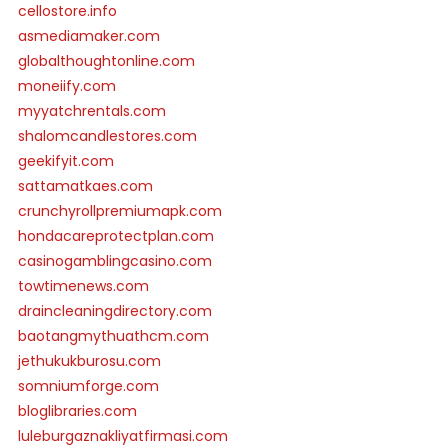
cellostore.info
asmediamaker.com
globalthoughtonline.com
moneiify.com
myyatchrentals.com
shalomcandlestores.com
geekifyit.com
sattamatkaes.com
crunchyrollpremiumapk.com
hondacareprotectplan.com
casinogamblingcasino.com
towtimenews.com
draincleaningdirectory.com
baotangmythuathcm.com
jethukukburosu.com
somniumforge.com
bloglibraries.com
luleburgaznakliyatfirmasi.com