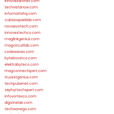
innovexaronet.com
techvistanow.com
infomatrixhq.com
cubixiosparklab.com
novaevotech.com
innovextechco.com
maglinkgenius.com
magcircuitlab.com
codewavex.com
byteboostco.com
elektrabyteco.com
magconnectxpert.com
truzestgenius.com
techpulsenet.com
zephyrtechxpert.com
infovortexco.com
digizinelab.com
techwavego.com