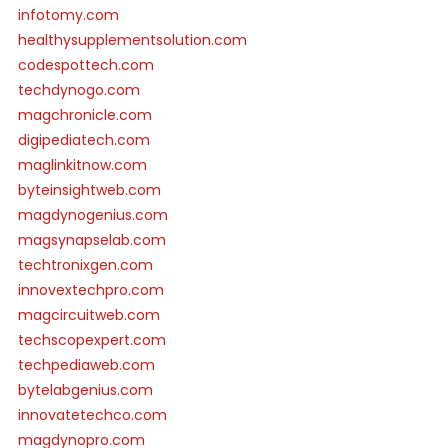
infotomy.com
healthysupplementsolution.com
codespottech.com
techdynogo.com
magchronicle.com
digipediatech.com
maglinkitnow.com
byteinsightweb.com
magdynogenius.com
magsynapselab.com
techtronixgen.com
innovextechpro.com
magcircuitweb.com
techscopexpert.com
techpediaweb.com
bytelabgenius.com
innovatetechco.com
magdynopro.com