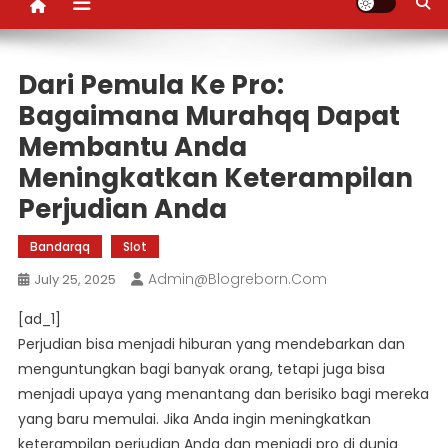
Dari Pemula Ke Pro:
Bagaimana Murahqq Dapat
Membantu Anda
Meningkatkan Keterampilan
Perjudian Anda
Bandarqq
Slot
Admin@blogreborn.com
July 25, 2025
[ad_1]
Perjudian bisa menjadi hiburan yang mendebarkan dan
menguntungkan bagi banyak orang, tetapi juga bisa
menjadi upaya yang menantang dan berisiko bagi mereka
yang baru memulai. Jika Anda ingin meningkatkan
keterampilan perjudian Anda dan menjadi pro di dunia