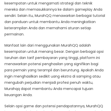
kesempatan untuk mengamati strategi dan teknik
mereka dan memasukkannya ke dalam gameplay Anda
sendiri. Selain itu, MurahQQ menawarkan berbagai tutorial
dan panduan untuk membantu Anda meningkatkan
keterampilan Anda dan memahami aturan setiap
permainan.
Manfaat lain dari menggunakan MurahQQ adalah
kesempatan untuk menang besar. Dengan berbagai opsi
taruhan dan tarif pembayaran yang tinggi, platform ini
menawarkan potensi penghasilan yang signifikan bagi
para pemain yang terampil dan beruntung. Apakah Anda
ingin menghasilkan sedikit uang ekstra di samping atau
mengubah perjudian menjadi profesi penuh waktu,
Murahqq dapat membantu Anda mencapai tujuan
keuangan Anda.
Selain opsi game dan potensi pendapatannya, MurahQQ