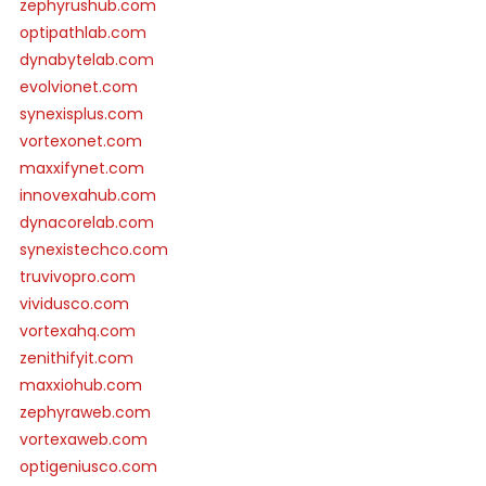
zephyrushub.com
optipathlab.com
dynabytelab.com
evolvionet.com
synexisplus.com
vortexonet.com
maxxifynet.com
innovexahub.com
dynacorelab.com
synexistechco.com
truvivopro.com
vividusco.com
vortexahq.com
zenithifyit.com
maxxiohub.com
zephyraweb.com
vortexaweb.com
optigeniusco.com