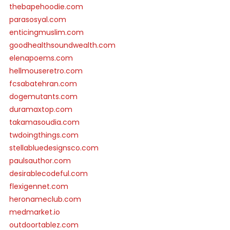
thebapehoodie.com
parasosyal.com
enticingmuslim.com
goodhealthsoundwealth.com
elenapoems.com
hellmouseretro.com
fcsabatehran.com
dogemutants.com
duramaxtop.com
takamasoudia.com
twdoingthings.com
stellabluedesignsco.com
paulsauthor.com
desirablecodeful.com
flexigennet.com
heronameclub.com
medmarket.io
outdoortablez.com