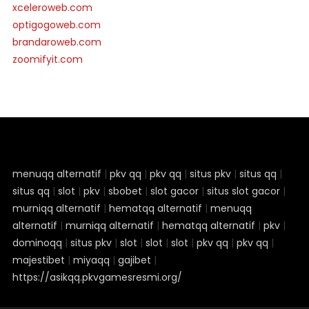
xceleroweb.com
optigogoweb.com
brandaroweb.com
zoomifyit.com
menuqq alternatif
|
pkv qq
|
pkv qq
|
situs pkv
|
situs qq
|
situs qq
|
slot
|
pkv
|
sbobet
|
slot gacor
|
situs slot gacor
|
murniqq alternatif
|
hematqq alternatif
|
menuqq
alternatif
|
murniqq alternatif
|
hematqq alternatif
|
pkv
|
dominoqq
|
situs pkv
|
slot
|
slot
|
slot
|
pkv qq
|
pkv qq
|
majestibet
|
miyaqq
|
gajibet
|
https://asikqq.pkvgamesresmi.org/