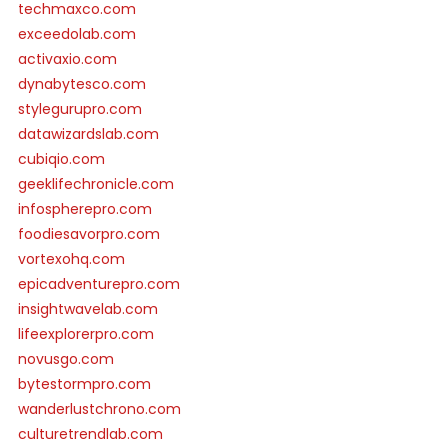
techmaxco.com
exceedolab.com
activaxio.com
dynabytesco.com
stylegurupro.com
datawizardslab.com
cubiqio.com
geeklifechronicle.com
infospherepro.com
foodiesavorpro.com
vortexohq.com
epicadventurepro.com
insightwavelab.com
lifeexplorerpro.com
novusgo.com
bytestormpro.com
wanderlustchrono.com
culturetrendlab.com