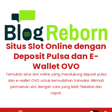
Skip
to
content
Situs Slot Online dengan
Deposit Pulsa dan E-
Wallet OVO
Temukan situs slot online yang mendukung deposit pulsa
dan e-wallet OVO untuk kemudahan transaksi. Nikmati
permainan slot dengan cara yang lebih fleksibel dan
cepat.