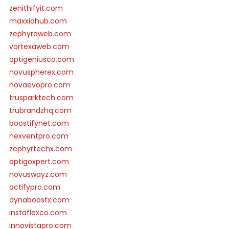
zenithifyit.com
maxxiohub.com
zephyraweb.com
vortexaweb.com
optigeniusco.com
novuspherex.com
novaevopro.com
trusparktech.com
trubrandzhq.com
boostifynet.com
nexventpro.com
zephyrtechx.com
optigoxpert.com
novuswayz.com
actifypro.com
dynaboostx.com
instaflexco.com
innovistapro.com