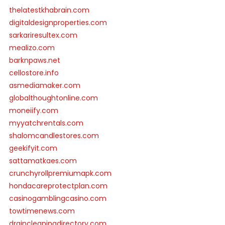
thelatestkhabrain.com
digitaldesignproperties.com
sarkariresultex.com
mealizo.com
barknpaws.net
cellostore.info
asmediamaker.com
globalthoughtonline.com
moneiify.com
myyatchrentals.com
shalomcandlestores.com
geekifyit.com
sattamatkaes.com
crunchyrollpremiumapk.com
hondacareprotectplan.com
casinogamblingcasino.com
towtimenews.com
draincleaningdirectory.com