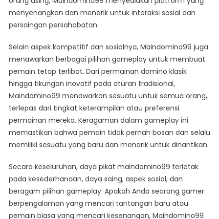
orang asing, Maindomino99 menyediakan platform yang
menyenangkan dan menarik untuk interaksi sosial dan
persaingan persahabatan.
Selain aspek kompetitif dan sosialnya, Maindomino99 juga
menawarkan berbagai pilihan gameplay untuk membuat
pemain tetap terlibat. Dari permainan domino klasik
hingga tikungan inovatif pada aturan tradisional,
Maindomino99 menawarkan sesuatu untuk semua orang,
terlepas dari tingkat keterampilan atau preferensi
permainan mereka. Keragaman dalam gameplay ini
memastikan bahwa pemain tidak pernah bosan dan selalu
memiliki sesuatu yang baru dan menarik untuk dinantikan.
Secara keseluruhan, daya pikat maindomino99 terletak
pada kesederhanaan, daya saing, aspek sosial, dan
beragam pilihan gameplay. Apakah Anda seorang gamer
berpengalaman yang mencari tantangan baru atau
pemain biasa yang mencari kesenangan, Maindomino99