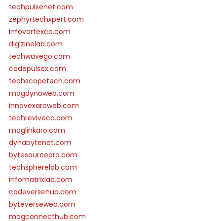
techpulsenet.com
zephyrtechxpert.com
infovortexco.com
digizinelab.com
techwavego.com
codepulsex.com
techscopetech.com
magdynoweb.com
innovexaroweb.com
techreviveco.com
maglinkaro.com
dynabytenet.com
bytesourcepro.com
techspherelab.com
infomatrixlab.com
codeversehub.com
byteverseweb.com
magconnecthub.com