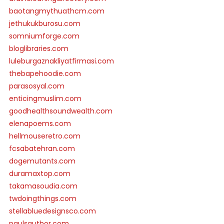
baotangmythuathcm.com
jethukukburosu.com
somniumforge.com
bloglibraries.com
luleburgaznakliyatfirmasi.com
thebapehoodie.com
parasosyal.com
enticingmuslim.com
goodhealthsoundwealth.com
elenapoems.com
hellmouseretro.com
fcsabatehran.com
dogemutants.com
duramaxtop.com
takamasoudia.com
twdoingthings.com
stellabluedesignsco.com
paulsauthor.com