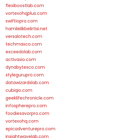
flexiboostlab.com
vortexohqplus.com
swiftiopro.com
hamilelikbelirtisi.net
versalotech.com
techmaxco.com
exceedolab.com
activaxio.com
dynabytesco.com
stylegurupro.com
datawizardslab.com
cubiqio.com
geeklifechronicle.com
infospherepro.com
foodiesavorpro.com
vortexohq.com
epicadventurepro.com
insightwavelab.com