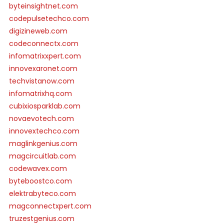
byteinsightnet.com
codepulsetechco.com
digizineweb.com
codeconnectx.com
infomatrixxpert.com
innovexaronet.com
techvistanow.com
infomatrixhq.com
cubixiosparklab.com
novaevotech.com
innovextechco.com
maglinkgenius.com
magcircuitlab.com
codewavex.com
byteboostco.com
elektrabyteco.com
magconnectxpert.com
truzestgenius.com