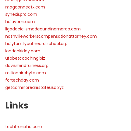
magconnectx.com
synexispro.com
holayomi.com
ligadeciclismodecundinamarca.com
nashvilleworkerscompensationattorney.com
holyfamilycathedralschool.org
londonkiddy.com
ufabetcoaching.biz
davismindfulness.org
millionairebyte.com
fortechday.com
getcaminorealestateusa.xyz
Links
techtronixhq.com