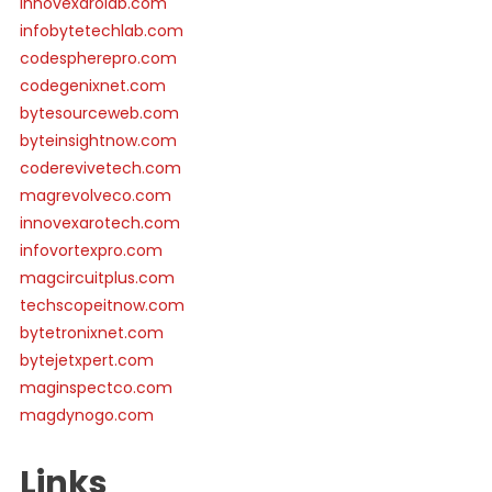
innovexarolab.com
infobytetechlab.com
codespherepro.com
codegenixnet.com
bytesourceweb.com
byteinsightnow.com
coderevivetech.com
magrevolveco.com
innovexarotech.com
infovortexpro.com
magcircuitplus.com
techscopeitnow.com
bytetronixnet.com
bytejetxpert.com
maginspectco.com
magdynogo.com
Links