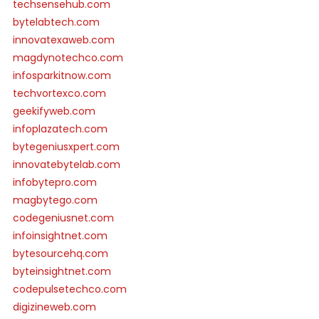
techsensehub.com
bytelabtech.com
innovatexaweb.com
magdynotechco.com
infosparkitnow.com
techvortexco.com
geekifyweb.com
infoplazatech.com
bytegeniusxpert.com
innovatebytelab.com
infobytepro.com
magbytego.com
codegeniusnet.com
infoinsightnet.com
bytesourcehq.com
byteinsightnet.com
codepulsetechco.com
digizineweb.com