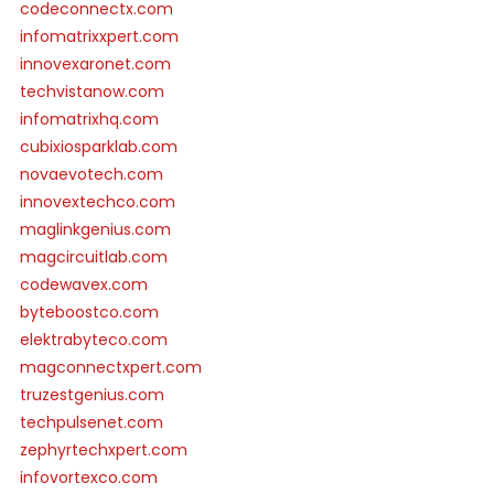
codeconnectx.com
infomatrixxpert.com
innovexaronet.com
techvistanow.com
infomatrixhq.com
cubixiosparklab.com
novaevotech.com
innovextechco.com
maglinkgenius.com
magcircuitlab.com
codewavex.com
byteboostco.com
elektrabyteco.com
magconnectxpert.com
truzestgenius.com
techpulsenet.com
zephyrtechxpert.com
infovortexco.com