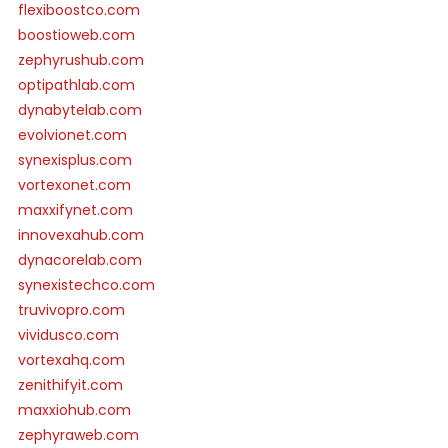
flexiboostco.com
boostioweb.com
zephyrushub.com
optipathlab.com
dynabytelab.com
evolvionet.com
synexisplus.com
vortexonet.com
maxxifynet.com
innovexahub.com
dynacorelab.com
synexistechco.com
truvivopro.com
vividusco.com
vortexahq.com
zenithifyit.com
maxxiohub.com
zephyraweb.com