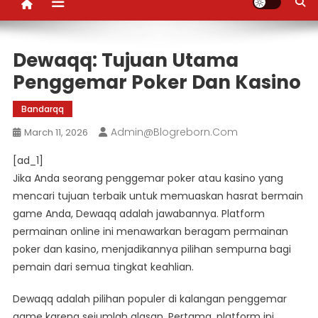
Dewaqq: Tujuan Utama
Penggemar Poker Dan Kasino
Bandarqq
Admin@blogreborn.com
March 11, 2026
[ad_1]
Jika Anda seorang penggemar poker atau kasino yang
mencari tujuan terbaik untuk memuaskan hasrat bermain
game Anda, Dewaqq adalah jawabannya. Platform
permainan online ini menawarkan beragam permainan
poker dan kasino, menjadikannya pilihan sempurna bagi
pemain dari semua tingkat keahlian.
Dewaqq adalah pilihan populer di kalangan penggemar
game karena sejumlah alasan. Pertama, platform ini