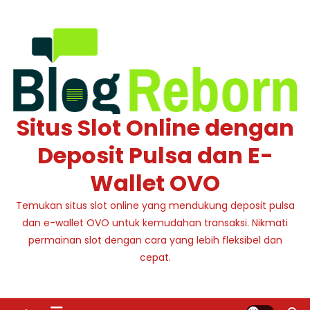
Skip
to
content
Situs Slot Online dengan
Deposit Pulsa dan E-
Wallet OVO
Temukan situs slot online yang mendukung deposit pulsa
dan e-wallet OVO untuk kemudahan transaksi. Nikmati
permainan slot dengan cara yang lebih fleksibel dan
cepat.