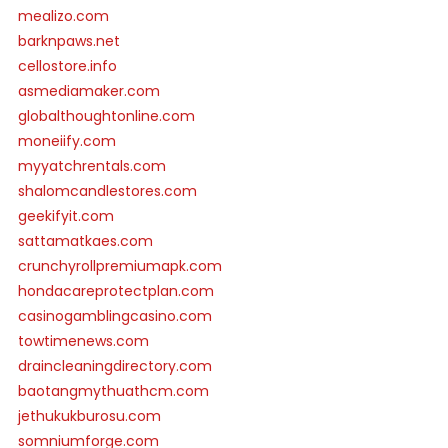
mealizo.com
barknpaws.net
cellostore.info
asmediamaker.com
globalthoughtonline.com
moneiify.com
myyatchrentals.com
shalomcandlestores.com
geekifyit.com
sattamatkaes.com
crunchyrollpremiumapk.com
hondacareprotectplan.com
casinogamblingcasino.com
towtimenews.com
draincleaningdirectory.com
baotangmythuathcm.com
jethukukburosu.com
somniumforge.com