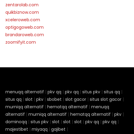
zentarolab.com
quikbiznow.com
xceleroweb.com
optigogoweb.com
brandaroweb.com
zoomifyit.com
menuqq alternatif
|
pkv qq
|
pkv qq
|
situs pkv
|
situs qq
|
situs qq
|
slot
|
pkv
|
sbobet
|
slot gacor
|
situs slot gacor
|
murniqq alternatif
|
hematqq alternatif
|
menuqq
alternatif
|
murniqq alternatif
|
hematqq alternatif
|
pkv
|
dominoqq
|
situs pkv
|
slot
|
slot
|
slot
|
pkv qq
|
pkv qq
|
majestibet
|
miyaqq
|
gajibet
|