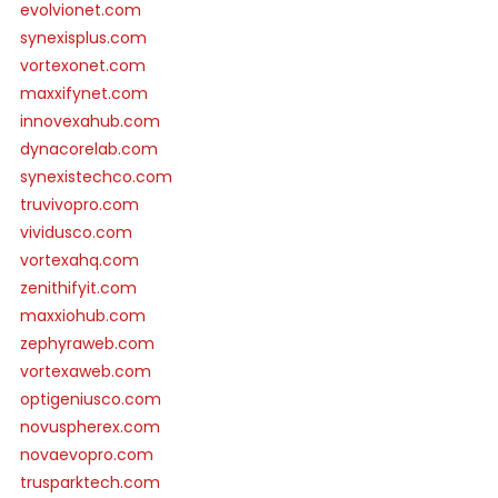
evolvionet.com
synexisplus.com
vortexonet.com
maxxifynet.com
innovexahub.com
dynacorelab.com
synexistechco.com
truvivopro.com
vividusco.com
vortexahq.com
zenithifyit.com
maxxiohub.com
zephyraweb.com
vortexaweb.com
optigeniusco.com
novuspherex.com
novaevopro.com
trusparktech.com