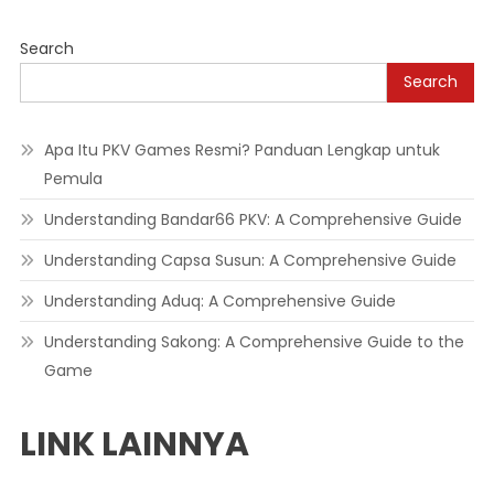
Search
Search
Apa Itu PKV Games Resmi? Panduan Lengkap untuk
Pemula
Understanding Bandar66 PKV: A Comprehensive Guide
Understanding Capsa Susun: A Comprehensive Guide
Understanding Aduq: A Comprehensive Guide
Understanding Sakong: A Comprehensive Guide to the
Game
LINK LAINNYA