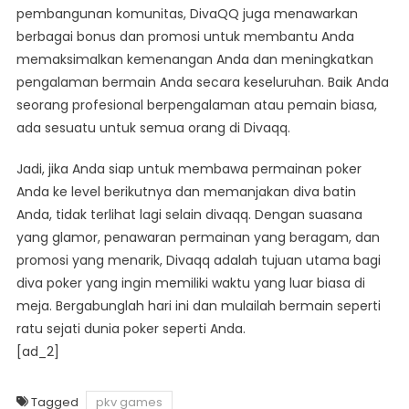
pembangunan komunitas, DivaQQ juga menawarkan
berbagai bonus dan promosi untuk membantu Anda
memaksimalkan kemenangan Anda dan meningkatkan
pengalaman bermain Anda secara keseluruhan. Baik Anda
seorang profesional berpengalaman atau pemain biasa,
ada sesuatu untuk semua orang di Divaqq.
Jadi, jika Anda siap untuk membawa permainan poker
Anda ke level berikutnya dan memanjakan diva batin
Anda, tidak terlihat lagi selain divaqq. Dengan suasana
yang glamor, penawaran permainan yang beragam, dan
promosi yang menarik, Divaqq adalah tujuan utama bagi
diva poker yang ingin memiliki waktu yang luar biasa di
meja. Bergabunglah hari ini dan mulailah bermain seperti
ratu sejati dunia poker seperti Anda.
[ad_2]
Tagged
pkv games