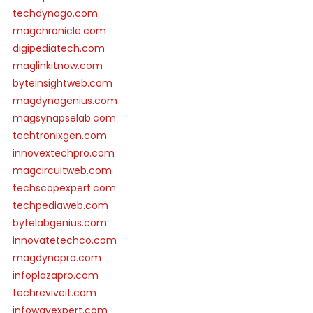
techdynogo.com
magchronicle.com
digipediatech.com
maglinkitnow.com
byteinsightweb.com
magdynogenius.com
magsynapselab.com
techtronixgen.com
innovextechpro.com
magcircuitweb.com
techscopexpert.com
techpediaweb.com
bytelabgenius.com
innovatetechco.com
magdynopro.com
infoplazapro.com
techreviveit.com
infowavexpert.com