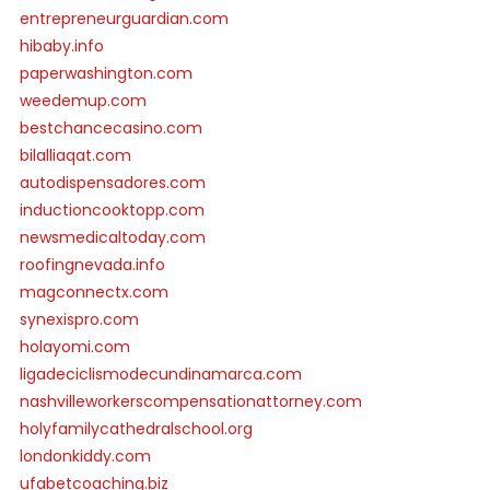
entrepreneurguardian.com
hibaby.info
paperwashington.com
weedemup.com
bestchancecasino.com
bilalliaqat.com
autodispensadores.com
inductioncooktopp.com
newsmedicaltoday.com
roofingnevada.info
magconnectx.com
synexispro.com
holayomi.com
ligadeciclismodecundinamarca.com
nashvilleworkerscompensationattorney.com
holyfamilycathedralschool.org
londonkiddy.com
ufabetcoaching.biz