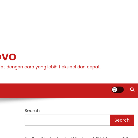
 OVO
t dengan cara yang lebih fleksibel dan cepat.
Search
Search