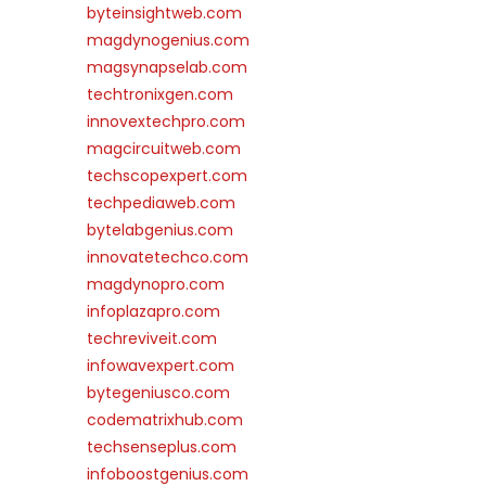
byteinsightweb.com
magdynogenius.com
magsynapselab.com
techtronixgen.com
innovextechpro.com
magcircuitweb.com
techscopexpert.com
techpediaweb.com
bytelabgenius.com
innovatetechco.com
magdynopro.com
infoplazapro.com
techreviveit.com
infowavexpert.com
bytegeniusco.com
codematrixhub.com
techsenseplus.com
infoboostgenius.com