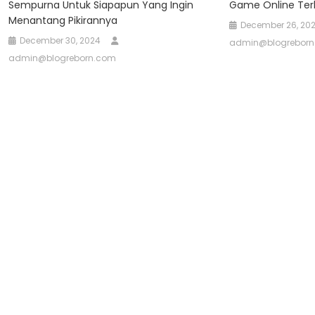
Sempurna Untuk Siapapun Yang Ingin
Game Online Ter
Menantang Pikirannya
December 26, 20
December 30, 2024
admin@blogrebor
admin@blogreborn.com