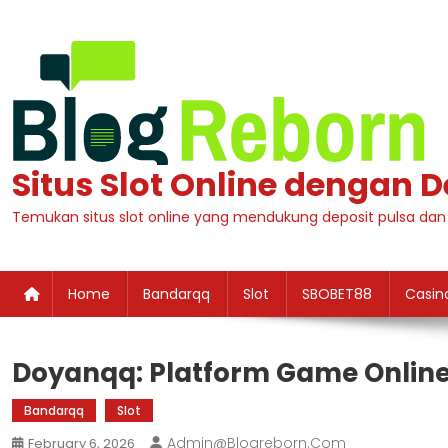
Skip
to
content
Situs Slot Online dengan 
Temukan situs slot online yang mendukung deposit pulsa dan 
Home
Bandarqq
Slot
SBOBET88
Casin
Doyanqq: Platform Game Online 
Bandarqq
Slot
Admin@blogreborn.com
February 6, 2026