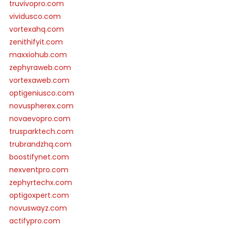
truvivopro.com
vividusco.com
vortexahq.com
zenithifyit.com
maxxiohub.com
zephyraweb.com
vortexaweb.com
optigeniusco.com
novuspherex.com
novaevopro.com
trusparktech.com
trubrandzhq.com
boostifynet.com
nexventpro.com
zephyrtechx.com
optigoxpert.com
novuswayz.com
actifypro.com