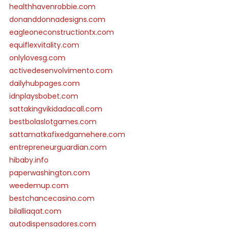
healthhavenrobbie.com
donanddonnadesigns.com
eagleoneconstructiontx.com
equiflexvitality.com
onlylovesg.com
activedesenvolvimento.com
dailyhubpages.com
idnplaysbobet.com
sattakingvikidadacall.com
bestbolaslotgames.com
sattamatkafixedgamehere.com
entrepreneurguardian.com
hibaby.info
paperwashington.com
weedemup.com
bestchancecasino.com
bilalliaqat.com
autodispensadores.com