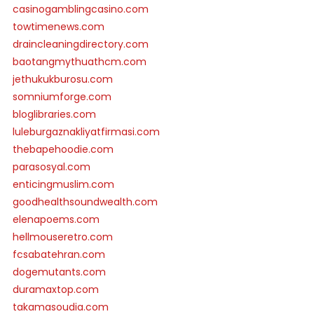
casinogamblingcasino.com
towtimenews.com
draincleaningdirectory.com
baotangmythuathcm.com
jethukukburosu.com
somniumforge.com
bloglibraries.com
luleburgaznakliyatfirmasi.com
thebapehoodie.com
parasosyal.com
enticingmuslim.com
goodhealthsoundwealth.com
elenapoems.com
hellmouseretro.com
fcsabatehran.com
dogemutants.com
duramaxtop.com
takamasoudia.com