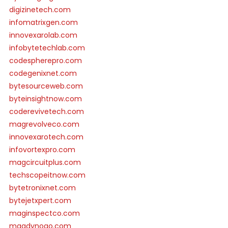
digizinetech.com
infomatrixgen.com
innovexarolab.com
infobytetechlab.com
codespherepro.com
codegenixnet.com
bytesourceweb.com
byteinsightnow.com
coderevivetech.com
magrevolveco.com
innovexarotech.com
infovortexpro.com
magcircuitplus.com
techscopeitnow.com
bytetronixnet.com
bytejetxpert.com
maginspectco.com
magdynogo.com