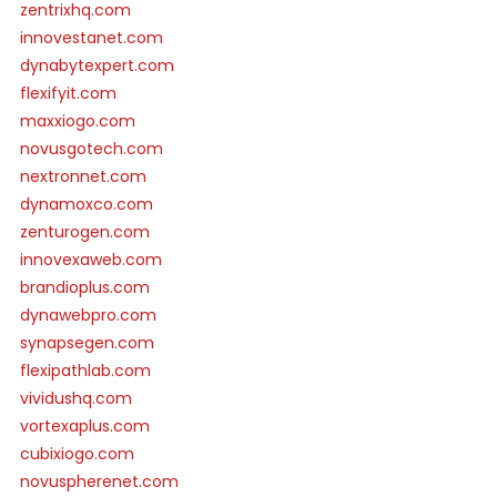
zentrixhq.com
innovestanet.com
dynabytexpert.com
flexifyit.com
maxxiogo.com
novusgotech.com
nextronnet.com
dynamoxco.com
zenturogen.com
innovexaweb.com
brandioplus.com
dynawebpro.com
synapsegen.com
flexipathlab.com
vividushq.com
vortexaplus.com
cubixiogo.com
novuspherenet.com