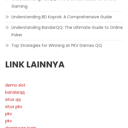
Gaming
Understanding BD Koprok: A Comprehensive Guide
Understanding BandarQQ: The Ultimate Guide to Online
Poker
Top Strategies for Winning at PKV Games QQ
LINK LAINNYA
demo slot
bandarqq
situs qq
situs pkv
pkv
pkv
dominoqq login