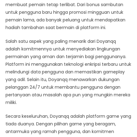
membuat pemain tetap terlibat. Dari bonus sambutan
untuk pengguna baru hingga promosi mingguan untuk
pemain lama, ada banyak peluang untuk mendapatkan
hadiah tambahan saat bermain di platform ini.
Salah satu aspek yang paling menarik dari Doyanqq
adalah komitmennya untuk menyediakan lingkungan
permainan yang aman dan terjamin bagi penggunanya.
Platform ini menggunakan teknologi enkripsi terbaru untuk
melindungi data pengguna dan memastikan gameplay
yang adil. Selain itu, Doyanqq menawarkan dukungan
pelanggan 24/7 untuk membantu pengguna dengan
pertanyaan atau masalah apa pun yang mungkin mereka
miliki.
Secara keseluruhan, Doyanqq adalah platform game yang
tiada duanya. Dengan pilihan game yang beragam,
antarmuka yang ramah pengguna, dan komitmen