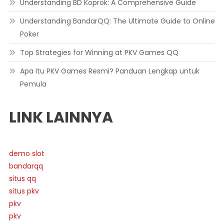
Understanding BD Koprok: A Comprehensive Guide
Understanding BandarQQ: The Ultimate Guide to Online
Poker
Top Strategies for Winning at PKV Games QQ
Apa Itu PKV Games Resmi? Panduan Lengkap untuk
Pemula
LINK LAINNYA
demo slot
bandarqq
situs qq
situs pkv
pkv
pkv