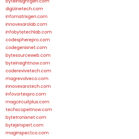
byteinsightgen.com
digizinetech.com
infomatrixgen.com
innovexarolab.com
infobytetechlab.com
codespherepro.com
codegenixnet.com
bytesourceweb.com
byteinsightnow.com
coderevivetech.com
magrevolveco.com
innovexarotech.com
infovortexpro.com
magcircuitplus.com
techscopeitnow.com
bytetronixnet.com
bytejetxpert.com
maginspectco.com