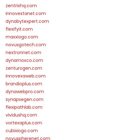
zentrixhq.com
innovestanet.com
dynabytexpert.com
flexifyit.com
maxxiogo.com
novusgotech.com
nextronnet.com
dynamoxco.com
zenturogen.com
innovexaweb.com
brandioplus.com
dynawebpro.com
synapsegen.com
flexipathlab.com
vividushq.com
vortexaplus.com
cubixiogo.com
novuspherenet.com