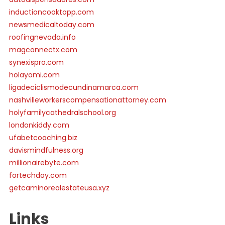
inductioncooktopp.com
newsmedicaltoday.com
roofingnevada.info
magconnectx.com
synexispro.com
holayomi.com
ligadeciclismodecundinamarca.com
nashvilleworkerscompensationattorney.com
holyfamilycathedralschool.org
londonkiddy.com
ufabetcoaching.biz
davismindfulness.org
millionairebyte.com
fortechday.com
getcaminorealestateusa.xyz
Links