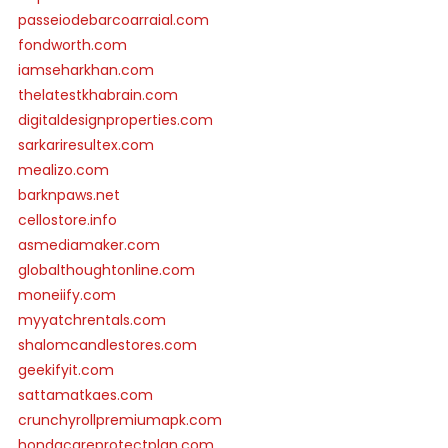
passeiodebarcoarraial.com
fondworth.com
iamseharkhan.com
thelatestkhabrain.com
digitaldesignproperties.com
sarkariresultex.com
mealizo.com
barknpaws.net
cellostore.info
asmediamaker.com
globalthoughtonline.com
moneiify.com
myyatchrentals.com
shalomcandlestores.com
geekifyit.com
sattamatkaes.com
crunchyrollpremiumapk.com
hondacareprotectplan.com