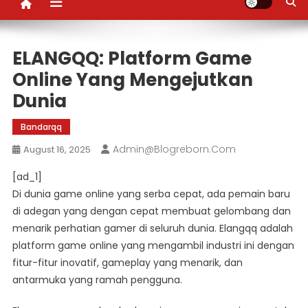
ELANGQQ: Platform Game
Online Yang Mengejutkan
Dunia
Bandarqq
Admin@blogreborn.com
August 16, 2025
[ad_1]
Di dunia game online yang serba cepat, ada pemain baru
di adegan yang dengan cepat membuat gelombang dan
menarik perhatian gamer di seluruh dunia. Elangqq adalah
platform game online yang mengambil industri ini dengan
fitur-fitur inovatif, gameplay yang menarik, dan
antarmuka yang ramah pengguna.