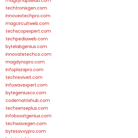
magsynapselab.com
techtronixgen.com
innovextechpro.com
magcircuitweb.com
techscopexpert.com
techpediaweb.com
bytelabgenius.com
innovatetechco.com
magdynopro.com
infoplazapro.com
techreviveit.com
infowavexpert.com
bytegeniusco.com
codematrixhub.com
techsenseplus.com
infoboostgenius.com
techwavegen.com
bytesavvypro.com