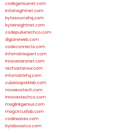
codegeniusnet.com
infoinsightnet.com
bytesourcehq.com
byteinsightnet.com
codepulsetechco.com
digizineweb.com
codeconnectx.com
infomatrixxpert.com
innovexaronet.com
techvistanow.com
infomatrixhq.com
cubixiosparklab.com
novaevotech.com
innovextechco.com
maglinkgenius.com
magcircuitlab.com
codewavex.com
byteboostco.com