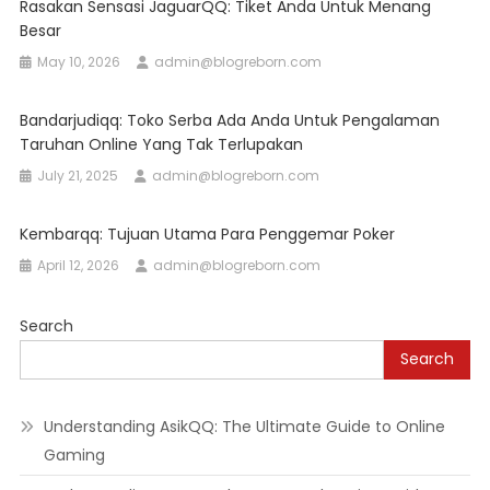
Rasakan Sensasi JaguarQQ: Tiket Anda Untuk Menang
Besar
May 10, 2026
admin@blogreborn.com
Bandarjudiqq: Toko Serba Ada Anda Untuk Pengalaman
Taruhan Online Yang Tak Terlupakan
July 21, 2025
admin@blogreborn.com
Kembarqq: Tujuan Utama Para Penggemar Poker
April 12, 2026
admin@blogreborn.com
Search
Search
Understanding AsikQQ: The Ultimate Guide to Online
Gaming