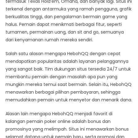
termasuk Texas Hold’em, Omaha, dan banyak lagi. Situs ini
terkenal dengan antarmuka yang ramah pengguna, grafik
berkualitas tinggi, dan pengalaman bermain game yang
halus. Pemain dapat menikmati berbagai fitur, seperti
turnamen, permainan uang, dan sit and go, semuanya
dari kenyamanan rumah mereka sendiri.
Salah satu alasan mengapa HebohQQ dengan cepat
mendapatkan popularitas adalah layanan pelanggannya
yang sangat baik. Tim dukungan situs tersedia 24/7 untuk
membantu pemain dengan masalah apa pun yang
mungkin mereka temui saat bermain. Selain itu, HebohQQ
menawarkan berbagai pilihan pembayaran, sehingga
memudahkan pemain untuk menyetor dan menarik dana.
Alasan lain mengapa HebohQQ menjadi favorit di
kalangan pemain poker online adalah bonus dan
promosinya yang melimpah. Situs ini menawarkan bonus
selamat datang untuk pemain baru, serta promosi dan