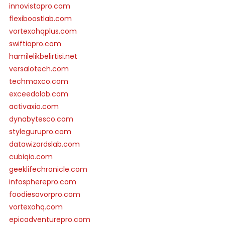
innovistapro.com
flexiboostlab.com
vortexohqplus.com
swiftiopro.com
hamilelikbelirtisi.net
versalotech.com
techmaxco.com
exceedolab.com
activaxio.com
dynabytesco.com
stylegurupro.com
datawizardslab.com
cubiqio.com
geeklifechronicle.com
infospherepro.com
foodiesavorpro.com
vortexohq.com
epicadventurepro.com