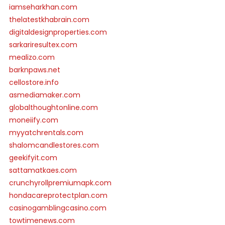
iamseharkhan.com
thelatestkhabrain.com
digitaldesignproperties.com
sarkariresultex.com
mealizo.com
barknpaws.net
cellostore.info
asmediamaker.com
globalthoughtonline.com
moneiify.com
myyatchrentals.com
shalomcandlestores.com
geekifyit.com
sattamatkaes.com
crunchyrollpremiumapk.com
hondacareprotectplan.com
casinogamblingcasino.com
towtimenews.com