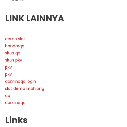
LINK LAINNYA
demo slot
bandarqq
situs qq
situs pkv
pkv
pkv
dominoqq login
slot demo mahjong
qq
dominoqq
Links