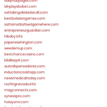
dailyhubpages.com
idnplaysbobet.com
sattakingvikidadacall.com
bestbolaslotgames.com
sattamatkafixedgamehere.com
entrepreneurguardian.com
hibaby.info
paperwashington.com
weedemup.com
bestchancecasino.com
bilalliaqat.com
autodispensadores.com
inductioncooktopp.com
newsmedicaltoday.com
roofingnevada.info
magconnectx.com
synexispro.com
holayomi.com