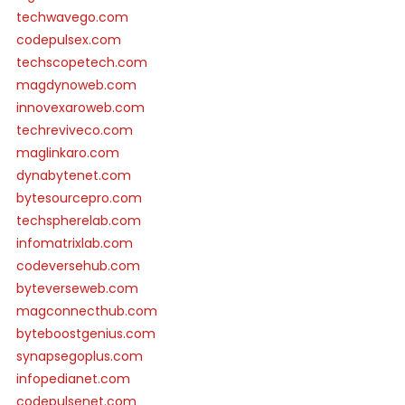
techwavego.com
codepulsex.com
techscopetech.com
magdynoweb.com
innovexaroweb.com
techreviveco.com
maglinkaro.com
dynabytenet.com
bytesourcepro.com
techspherelab.com
infomatrixlab.com
codeversehub.com
byteverseweb.com
magconnecthub.com
byteboostgenius.com
synapsegoplus.com
infopedianet.com
codepulsenet.com