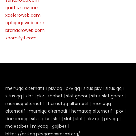
quikbiznow.com
xceleroweb.com
optigogoweb.com
brandaroweb.com
zoomifyit.com
menuqq alternatif
|
pkv qq
|
pkv qq
|
situs pkv
|
situs qq
|
situs qq
|
slot
|
pkv
|
sbobet
|
slot gacor
|
situs slot gacor
|
murniqq alternatif
|
hematqq alternatif
|
menuqq
alternatif
|
murniqq alternatif
|
hematqq alternatif
|
pkv
|
dominoqq
|
situs pkv
|
slot
|
slot
|
slot
|
pkv qq
|
pkv qq
|
majestibet
|
miyaqq
|
gajibet
|
https://asikqq.pkvgamesresmi.org/