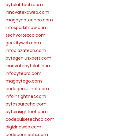
bytelabtech.com
innovatexaweb.com
magdynotechco.com
infosparkitnow.com
techvortexco.com
geekifyweb.com
infoplazatech.com
bytegeniusxpert.com
innovatebytelab.com
infobytepro.com
magbytego.com
codegeniusnet.com
infoinsightnet.com
bytesourcehq.com
byteinsightnet.com
codepulsetechco.com
digizineweb.com
codeconnectx.com