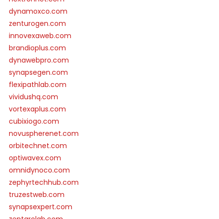
dynamoxco.com
zenturogen.com
innovexaweb.com
brandioplus.com
dynawebpro.com
synapsegen.com
flexipathlab.com
vividushq.com
vortexaplus.com
cubixiogo.com
novuspherenet.com
orbitechnet.com
optiwavex.com
omnidynoco.com
zephyrtechhub.com
truzestweb.com
synapsexpert.com
zentarolab.com