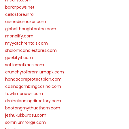
barknpaws.net
cellostore.info
asmediamaker.com
globalthoughtonline.com
moneiify.com
myyatchrentals.com
shalomcandlestores.com
geekifyit.com
sattamatkaes.com
crunchyrollpremiumapk.com
hondacareprotectplan.com
casinogamblingcasino.com
towtimenews.com
draincleaningdirectory.com
baotangmythuathcm.com
jethukukburosu.com
somniumforge.com