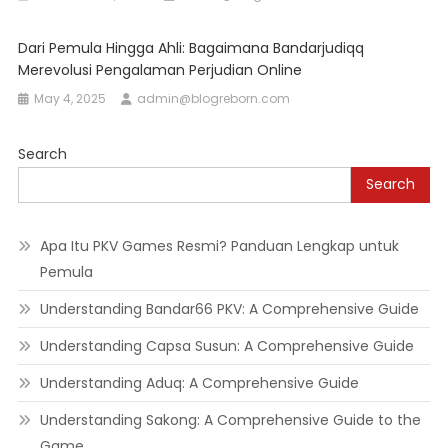
Dari Pemula Hingga Ahli: Bagaimana Bandarjudiqq
Merevolusi Pengalaman Perjudian Online
May 4, 2025
admin@blogreborn.com
Search
Search
Apa Itu PKV Games Resmi? Panduan Lengkap untuk
Pemula
Understanding Bandar66 PKV: A Comprehensive Guide
Understanding Capsa Susun: A Comprehensive Guide
Understanding Aduq: A Comprehensive Guide
Understanding Sakong: A Comprehensive Guide to the
Game