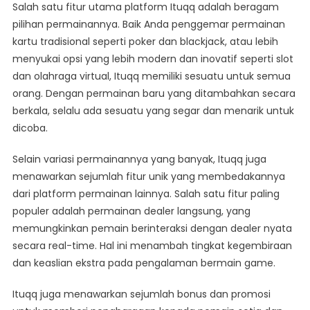
Salah satu fitur utama platform Ituqq adalah beragam
pilihan permainannya. Baik Anda penggemar permainan
kartu tradisional seperti poker dan blackjack, atau lebih
menyukai opsi yang lebih modern dan inovatif seperti slot
dan olahraga virtual, Ituqq memiliki sesuatu untuk semua
orang. Dengan permainan baru yang ditambahkan secara
berkala, selalu ada sesuatu yang segar dan menarik untuk
dicoba.
Selain variasi permainannya yang banyak, Ituqq juga
menawarkan sejumlah fitur unik yang membedakannya
dari platform permainan lainnya. Salah satu fitur paling
populer adalah permainan dealer langsung, yang
memungkinkan pemain berinteraksi dengan dealer nyata
secara real-time. Hal ini menambah tingkat kegembiraan
dan keaslian ekstra pada pengalaman bermain game.
Ituqq juga menawarkan sejumlah bonus dan promosi