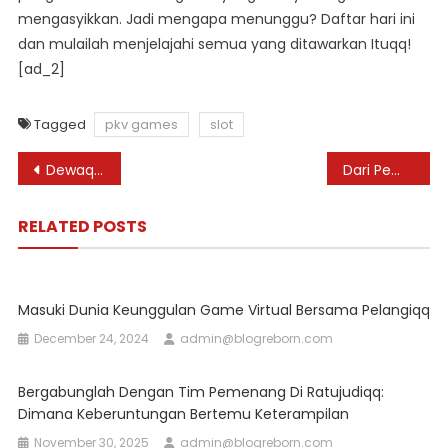
mengasyikkan. Jadi mengapa menunggu? Daftar hari ini
dan mulailah menjelajahi semua yang ditawarkan Ituqq!
[ad_2]
Tagged
pkv games
slot
Post
Dewaqq: Panduan Utama Anda untuk Taruhan dan Permainan Online
Dari Pemula hingga Pro: Bagaimana Sahabatqq Merevolusi Pengalaman Judi Online
navigation
RELATED POSTS
Masuki Dunia Keunggulan Game Virtual Bersama Pelangiqq
December 24, 2024
admin@blogreborn.com
Bergabunglah Dengan Tim Pemenang Di Ratujudiqq:
Dimana Keberuntungan Bertemu Keterampilan
November 30, 2025
admin@blogreborn.com