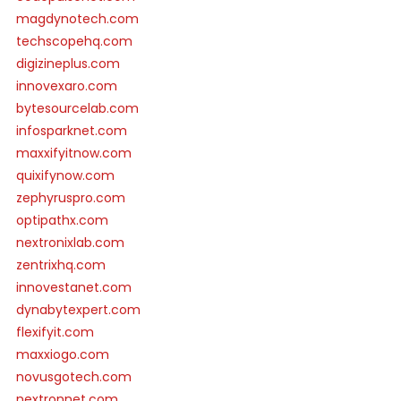
magdynotech.com
techscopehq.com
digizineplus.com
innovexaro.com
bytesourcelab.com
infosparknet.com
maxxifyitnow.com
quixifynow.com
zephyruspro.com
optipathx.com
nextronixlab.com
zentrixhq.com
innovestanet.com
dynabytexpert.com
flexifyit.com
maxxiogo.com
novusgotech.com
nextronnet.com