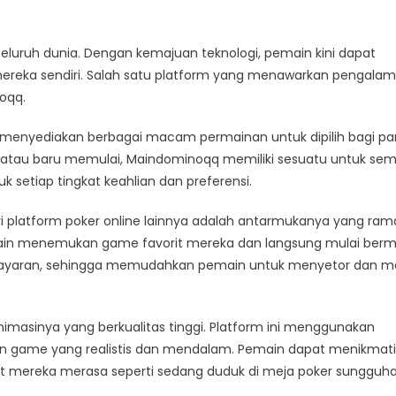
 seluruh dunia. Dengan kemajuan teknologi, pemain kini dapat
reka sendiri. Salah satu platform yang menawarkan pengala
oqq.
 menyediakan berbagai macam permainan untuk dipilih bagi pa
atau baru memulai, Maindominoqq memiliki sesuatu untuk se
 setiap tingkat keahlian dan preferensi.
 platform poker online lainnya adalah antarmukanya yang ram
ain menemukan game favorit mereka dan langsung mulai berm
mbayaran, sehingga memudahkan pemain untuk menyetor dan m
nimasinya yang berkualitas tinggi. Platform ini menggunakan
n game yang realistis dan mendalam. Pemain dapat menikmati
 mereka merasa seperti sedang duduk di meja poker sungguha