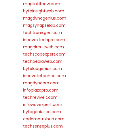
maglinkitnow.com
byteinsightweb.com
magdynogenius.com
magsynapselab.com
techtronixgen.com
innovextechpro.com
magcircuitweb.com
techscopexpert.com
techpediaweb.com
bytelabgenius.com
innovatetechco.com
magdynopro.com
infoplazapro.com
techreviveit.com
infowavexpert.com
bytegeniusco.com
codematrixhub.com
techsenseplus.com