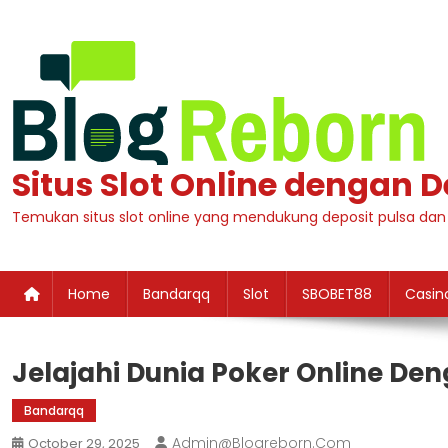
Skip
to
content
Situs Slot Online dengan 
Temukan situs slot online yang mendukung deposit pulsa dan 
Home
Bandarqq
Slot
SBOBET88
Casin
Jelajahi Dunia Poker Online D
Bandarqq
Admin@blogreborn.com
October 29, 2025