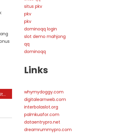
situs pkv
k
pkv
pkv
dominoqq login
yang
slot demo mahjong
bonus
qq
dominoqq
Links
whymydoggy.com
Membuka Sensasi Login Utama Dominoqq: Gerbang Anda Menuju Hiburan Tanpa Akhir
digitalearnweb.com
interbolaslot.org
palmkuafor.com
dataentrypro.net
dreamrummypro.com