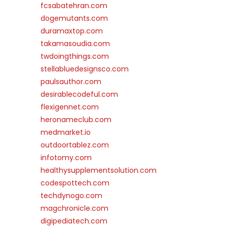
fcsabatehran.com
dogemutants.com
duramaxtop.com
takamasoudia.com
twdoingthings.com
stellabluedesignsco.com
paulsauthor.com
desirablecodeful.com
flexigennet.com
heronameclub.com
medmarket.io
outdoortablez.com
infotomy.com
healthysupplementsolution.com
codespottech.com
techdynogo.com
magchronicle.com
digipediatech.com