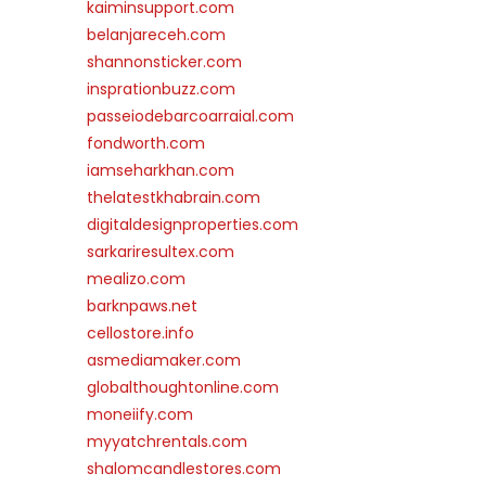
kaiminsupport.com
belanjareceh.com
shannonsticker.com
insprationbuzz.com
passeiodebarcoarraial.com
fondworth.com
iamseharkhan.com
thelatestkhabrain.com
digitaldesignproperties.com
sarkariresultex.com
mealizo.com
barknpaws.net
cellostore.info
asmediamaker.com
globalthoughtonline.com
moneiify.com
myyatchrentals.com
shalomcandlestores.com