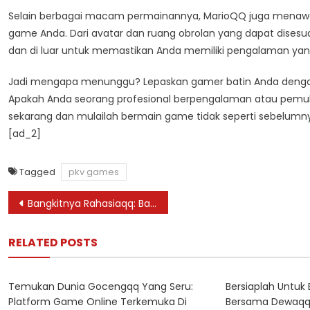
Selain berbagai macam permainannya, MarioQQ juga menawa
game Anda. Dari avatar dan ruang obrolan yang dapat dise
dan di luar untuk memastikan Anda memiliki pengalaman ya
Jadi mengapa menunggu? Lepaskan gamer batin Anda dengan
Apakah Anda seorang profesional berpengalaman atau pemula
sekarang dan mulailah bermain game tidak seperti sebelumn
[ad_2]
Tagged
pkv games
Post
Bangkitnya Rahasiaqq: Bagaimana situs perjudian online ini menjadi favorit penggemar
navigation
RELATED POSTS
Temukan Dunia Gocengqq Yang Seru:
Bersiaplah Untu
Platform Game Online Terkemuka Di
Bersama Dewaqq: