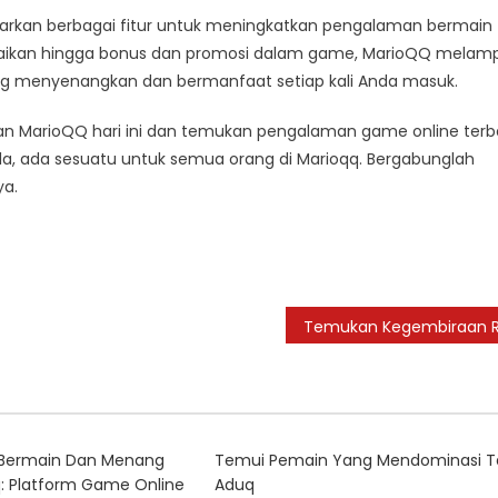
rkan berbagai fitur untuk meningkatkan pengalaman bermain
suaikan hingga bonus dan promosi dalam game, MarioQQ melam
ng menyenangkan dan bermanfaat setiap kali Anda masuk.
 MarioQQ hari ini dan temukan pengalaman game online terba
, ada sesuatu untuk semua orang di Marioqq. Bergabunglah
ya.
k Bermain Dan Menang
Temui Pemain Yang Mendominasi T
 Platform Game Online
Aduq