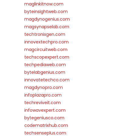
maglinkitnow.com
byteinsightweb.com
magdynogenius.com
magsynapselab.com
techtronixgen.com
innovextechpro.com
magcircuitweb.com
techscopexpert.com
techpediaweb.com
bytelabgenius.com
innovatetechco.com
magdynopro.com
infoplazapro.com
techreviveit.com
infowavexpert.com
bytegeniusco.com
codematrixhub.com
techsenseplus.com