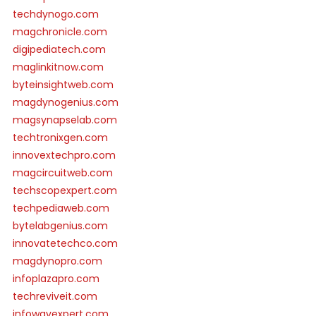
techdynogo.com
magchronicle.com
digipediatech.com
maglinkitnow.com
byteinsightweb.com
magdynogenius.com
magsynapselab.com
techtronixgen.com
innovextechpro.com
magcircuitweb.com
techscopexpert.com
techpediaweb.com
bytelabgenius.com
innovatetechco.com
magdynopro.com
infoplazapro.com
techreviveit.com
infowavexpert.com