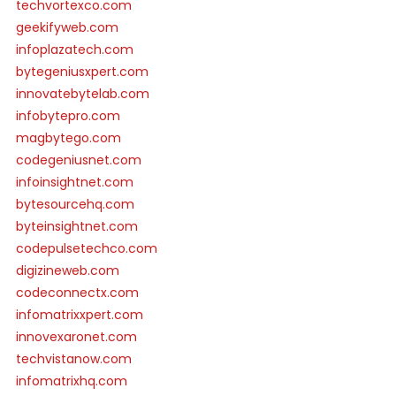
techvortexco.com
geekifyweb.com
infoplazatech.com
bytegeniusxpert.com
innovatebytelab.com
infobytepro.com
magbytego.com
codegeniusnet.com
infoinsightnet.com
bytesourcehq.com
byteinsightnet.com
codepulsetechco.com
digizineweb.com
codeconnectx.com
infomatrixxpert.com
innovexaronet.com
techvistanow.com
infomatrixhq.com