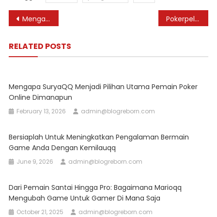
Post
Mengapa Masterdomino99 adalah pemain yang harus ditonton di dunia domino
Pokerpelangi: Tiket Anda ke dunia aksi poker berisiko tinggi
navigation
RELATED POSTS
Mengapa SuryaQQ Menjadi Pilihan Utama Pemain Poker
Online Dimanapun
February 13, 2026
admin@blogreborn.com
Bersiaplah Untuk Meningkatkan Pengalaman Bermain
Game Anda Dengan Kemilauqq
June 9, 2026
admin@blogreborn.com
Dari Pemain Santai Hingga Pro: Bagaimana Marioqq
Mengubah Game Untuk Gamer Di Mana Saja
October 21, 2025
admin@blogreborn.com