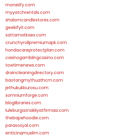
moneiify.com
myyatchrentals.com
shalomcandlestores.com
geekifyit.com
sattamatkaes.com
crunchyrollpremiumapk.com
hondacareprotectplan.com
casinogamblingcasino.com
towtimenews.com
draincleaningdirectory.com
baotangmythuathcm.com
jethukukburosu.com
somniumforge.com
bloglibraries.com
luleburgaznakliyatfirmasi.com
thebapehoodie.com
parasosyal.com
enticingmuslim.com