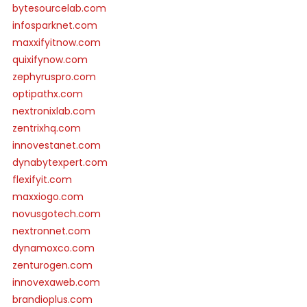
bytesourcelab.com
infosparknet.com
maxxifyitnow.com
quixifynow.com
zephyruspro.com
optipathx.com
nextronixlab.com
zentrixhq.com
innovestanet.com
dynabytexpert.com
flexifyit.com
maxxiogo.com
novusgotech.com
nextronnet.com
dynamoxco.com
zenturogen.com
innovexaweb.com
brandioplus.com