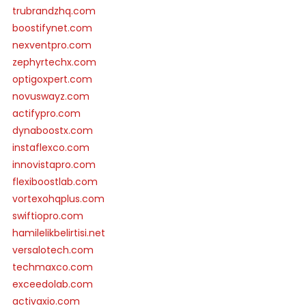
trubrandzhq.com
boostifynet.com
nexventpro.com
zephyrtechx.com
optigoxpert.com
novuswayz.com
actifypro.com
dynaboostx.com
instaflexco.com
innovistapro.com
flexiboostlab.com
vortexohqplus.com
swiftiopro.com
hamilelikbelirtisi.net
versalotech.com
techmaxco.com
exceedolab.com
activaxio.com