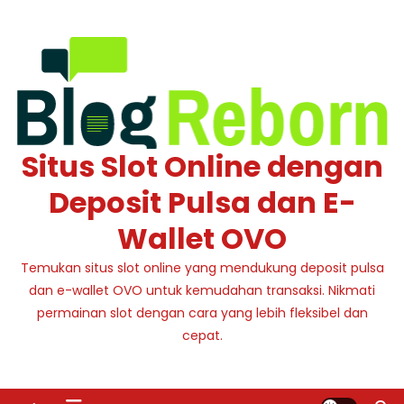
Skip
to
content
Situs Slot Online dengan
Deposit Pulsa dan E-
Wallet OVO
Temukan situs slot online yang mendukung deposit pulsa
dan e-wallet OVO untuk kemudahan transaksi. Nikmati
permainan slot dengan cara yang lebih fleksibel dan
cepat.