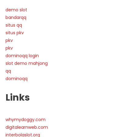
demo slot
bandarqq
situs qq
situs pkv
pkv
pkv
dominoqq login
slot demo mahjong
qq
dominoqq
Links
whymydoggy.com
digitalearnweb.com
interbolaslot.org