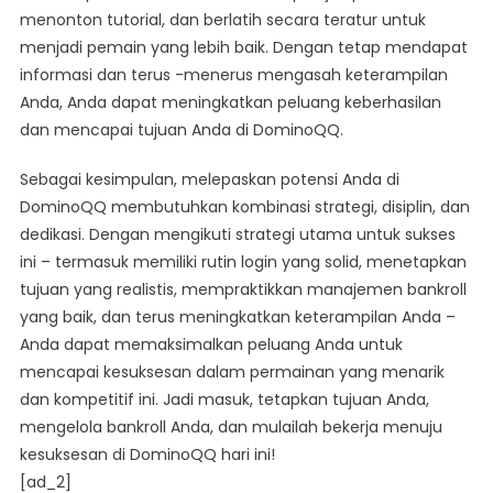
menonton tutorial, dan berlatih secara teratur untuk
menjadi pemain yang lebih baik. Dengan tetap mendapat
informasi dan terus -menerus mengasah keterampilan
Anda, Anda dapat meningkatkan peluang keberhasilan
dan mencapai tujuan Anda di DominoQQ.
Sebagai kesimpulan, melepaskan potensi Anda di
DominoQQ membutuhkan kombinasi strategi, disiplin, dan
dedikasi. Dengan mengikuti strategi utama untuk sukses
ini – termasuk memiliki rutin login yang solid, menetapkan
tujuan yang realistis, mempraktikkan manajemen bankroll
yang baik, dan terus meningkatkan keterampilan Anda –
Anda dapat memaksimalkan peluang Anda untuk
mencapai kesuksesan dalam permainan yang menarik
dan kompetitif ini. Jadi masuk, tetapkan tujuan Anda,
mengelola bankroll Anda, dan mulailah bekerja menuju
kesuksesan di DominoQQ hari ini!
[ad_2]