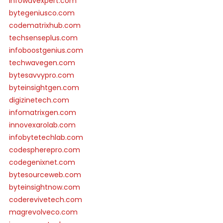
infowavexpert.com
bytegeniusco.com
codematrixhub.com
techsenseplus.com
infoboostgenius.com
techwavegen.com
bytesavvypro.com
byteinsightgen.com
digizinetech.com
infomatrixgen.com
innovexarolab.com
infobytetechlab.com
codespherepro.com
codegenixnet.com
bytesourceweb.com
byteinsightnow.com
coderevivetech.com
magrevolveco.com