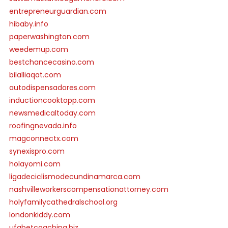
entrepreneurguardian.com
hibaby.info
paperwashington.com
weedemup.com
bestchancecasino.com
bilalliaqat.com
autodispensadores.com
inductioncooktopp.com
newsmedicaltoday.com
roofingnevada.info
magconnectx.com
synexispro.com
holayomi.com
ligadeciclismodecundinamarca.com
nashvilleworkerscompensationattorney.com
holyfamilycathedralschool.org
londonkiddy.com
ufabetcoaching.biz