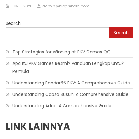
July 11, 2026
admin@blogreborn.com
Search
Search
Top Strategies for Winning at PKV Games QQ
Apa Itu PKV Games Resmi? Panduan Lengkap untuk
Pemula
Understanding Bandar66 PKV: A Comprehensive Guide
Understanding Capsa Susun: A Comprehensive Guide
Understanding Aduq: A Comprehensive Guide
LINK LAINNYA