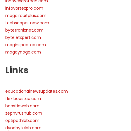
innovexarotech.com
infovortexpro.com
magcircuitplus.com
techscopeitnow.com
bytetronixnet.com
bytejetxpert.com
maginspectco.com
magdynogo.com
Links
educationalnewsupdates.com
flexiboostco.com
boostioweb.com
zephyrushub.com
optipathlab.com
dynabytelab.com