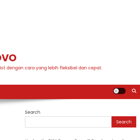
 OVO
t dengan cara yang lebih fleksibel dan cepat.
Search
Search