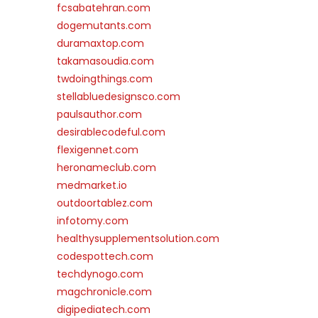
fcsabatehran.com
dogemutants.com
duramaxtop.com
takamasoudia.com
twdoingthings.com
stellabluedesignsco.com
paulsauthor.com
desirablecodeful.com
flexigennet.com
heronameclub.com
medmarket.io
outdoortablez.com
infotomy.com
healthysupplementsolution.com
codespottech.com
techdynogo.com
magchronicle.com
digipediatech.com