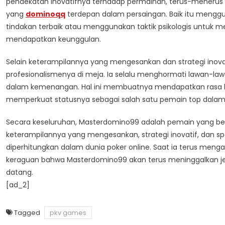
pendekatan inovatifnya terhadap permainan, terus-menerus m
yang
dominoqq
terdepan dalam persaingan. Baik itu mengg
tindakan terbaik atau menggunakan taktik psikologis untuk 
mendapatkan keunggulan.
Selain keterampilannya yang mengesankan dan strategi inovat
profesionalismenya di meja. Ia selalu menghormati lawan-l
dalam kemenangan. Hal ini membuatnya mendapatkan rasa h
memperkuat statusnya sebagai salah satu pemain top dalam 
Secara keseluruhan, Masterdomino99 adalah pemain yang b
keterampilannya yang mengesankan, strategi inovatif, dan spo
diperhitungkan dalam dunia poker online. Saat ia terus men
keraguan bahwa Masterdomino99 akan terus meninggalkan je
datang.
[ad_2]
Tagged
pkv games