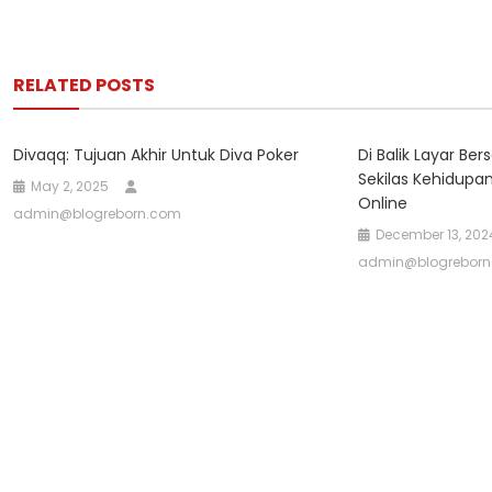
Post
navigation
RELATED POSTS
Divaqq: Tujuan Akhir Untuk Diva Poker
Di Balik Layar B
Sekilas Kehidupa
May 2, 2025
Online
admin@blogreborn.com
December 13, 202
admin@blogrebor