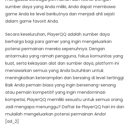
sumber daya yang Anda miliki, Anda dapat membawa
game Anda ke level berikutnya dan menjadi ahli sejati
dalam game favorit Anda.
Secara keseluruhan, PlayerQQ adalah sumber daya
berharga bagi para gamer yang ingin mengeluarkan
potensi permainan mereka sepenuhnya. Dengan
antarmuka yang ramah pengguna, fokus komunitas yang
kuat, serta kekayaan alat dan sumber daya, platform ini
menawarkan semua yang Anda butuhkan untuk
meningkatkan keterampilan dan bersaing di level tertinggi.
Baik Anda pemain biasa yang ingin bersenang-senang
atau pemain kompetitif yang ingin mendominasi
kompetisi, PlayerQQ memiliki sesuatu untuk semua orang.
Jadi mengapa menunggu? Daftar ke PlayerQQ hari ini dan
mulailah mengeluarkan potensi permainan Anda!
[ad_2]