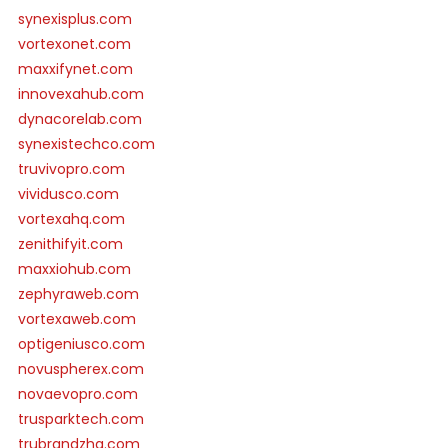
synexisplus.com
vortexonet.com
maxxifynet.com
innovexahub.com
dynacorelab.com
synexistechco.com
truvivopro.com
vividusco.com
vortexahq.com
zenithifyit.com
maxxiohub.com
zephyraweb.com
vortexaweb.com
optigeniusco.com
novuspherex.com
novaevopro.com
trusparktech.com
trubrandzhq.com