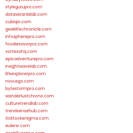
stylegurupro.com
datawizardslab.com
cubiqio.com
geeklifechronicle.com
infospherepro.com
foodiesavorpro.com
vortexohq.com
epicadventurepro.com
insightwavelab.com
lifeexplorerpro.com
novusgo.com
bytestormpro.com
wanderlustchrono.com
culturetrendlab.com
trendsensehub.com
ticktockenigma.com
eulerxr.com
geekifygenius.com