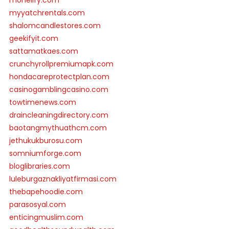
myyatchrentals.com
shalomcandlestores.com
geekifyit.com
sattamatkaes.com
crunchyrollpremiumapk.com
hondacareprotectplan.com
casinogamblingcasino.com
towtimenews.com
draincleaningdirectory.com
baotangmythuathcm.com
jethukukburosu.com
somniumforge.com
bloglibraries.com
luleburgaznakliyatfirmasi.com
thebapehoodie.com
parasosyal.com
enticingmuslim.com