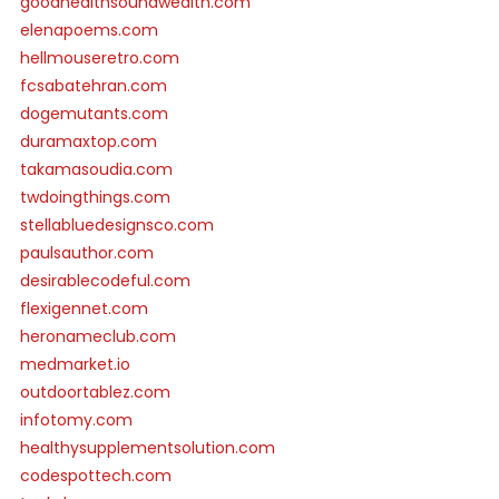
goodhealthsoundwealth.com
elenapoems.com
hellmouseretro.com
fcsabatehran.com
dogemutants.com
duramaxtop.com
takamasoudia.com
twdoingthings.com
stellabluedesignsco.com
paulsauthor.com
desirablecodeful.com
flexigennet.com
heronameclub.com
medmarket.io
outdoortablez.com
infotomy.com
healthysupplementsolution.com
codespottech.com