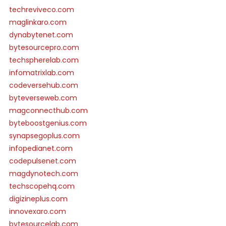
techreviveco.com
maglinkaro.com
dynabytenet.com
bytesourcepro.com
techspherelab.com
infomatrixlab.com
codeversehub.com
byteverseweb.com
magconnecthub.com
byteboostgenius.com
synapsegoplus.com
infopedianet.com
codepulsenet.com
magdynotech.com
techscopehq.com
digizineplus.com
innovexaro.com
bytesourcelab.com