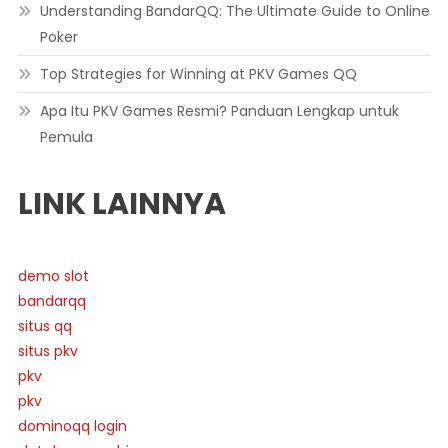
Understanding BandarQQ: The Ultimate Guide to Online
Poker
Top Strategies for Winning at PKV Games QQ
Apa Itu PKV Games Resmi? Panduan Lengkap untuk
Pemula
LINK LAINNYA
demo slot
bandarqq
situs qq
situs pkv
pkv
pkv
dominoqq login