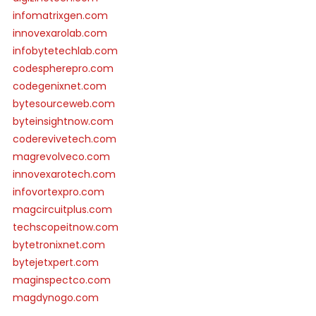
infomatrixgen.com
innovexarolab.com
infobytetechlab.com
codespherepro.com
codegenixnet.com
bytesourceweb.com
byteinsightnow.com
coderevivetech.com
magrevolveco.com
innovexarotech.com
infovortexpro.com
magcircuitplus.com
techscopeitnow.com
bytetronixnet.com
bytejetxpert.com
maginspectco.com
magdynogo.com