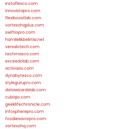
instaflexco.com
innovistapro.com
flexiboostlab.com
vortexohqplus.com
swiftiopro.com
hamilelikbelirtisi.net
versalotech.com
techmaxco.com
exceedolab.com
activaxio.com
dynabytesco.com
stylegurupro.com
datawizardslab.com
cubiqio.com
geeklifechronicle.com
infospherepro.com
foodiesavorpro.com
vortexohq.com