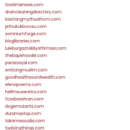
towtimenews.com
draincleaningdirectory.com
baotangmythuathcm.com
jethukukburosu.com
somniumforge.com
bloglibraries.com
luleburgaznakliyatfirmasi.com
thebapehoodie.com
parasosyal.com
enticingmuslim.com
goodhealthsoundwealth.com
elenapoems.com
hellmouseretro.com
fcsabatehran.com
dogemutants.com
duramaxtop.com
takamasoudia.com
twdoingthings.com