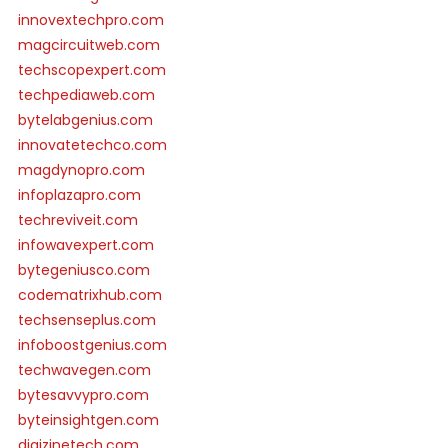
innovextechpro.com
magcircuitweb.com
techscopexpert.com
techpediaweb.com
bytelabgenius.com
innovatetechco.com
magdynopro.com
infoplazapro.com
techreviveit.com
infowavexpert.com
bytegeniusco.com
codematrixhub.com
techsenseplus.com
infoboostgenius.com
techwavegen.com
bytesavvypro.com
byteinsightgen.com
digizinetech.com