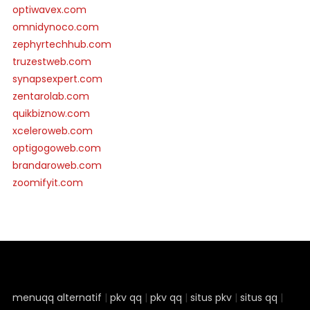
optiwavex.com
omnidynoco.com
zephyrtechhub.com
truzestweb.com
synapsexpert.com
zentarolab.com
quikbiznow.com
xceleroweb.com
optigogoweb.com
brandaroweb.com
zoomifyit.com
menuqq alternatif
|
pkv qq
|
pkv qq
|
situs pkv
|
situs qq
|