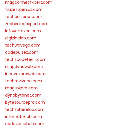
magconnectxpert.com
truzestgenius.com
techpulsenet.com
zephyrtechxpert.com
infovortexco.com
digizinelab.com
techwavego.com
codepulsex.com
techscopetech.com
magdynoweb.com
innovexaroweb.com
techreviveco.com
maglinkaro.com
dynabytenet.com
bytesourcepro.com
techspherelab.com
infomatrixlab.com
codeversehub.com