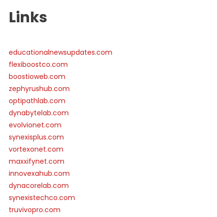
Links
educationalnewsupdates.com
flexiboostco.com
boostioweb.com
zephyrushub.com
optipathlab.com
dynabytelab.com
evolvionet.com
synexisplus.com
vortexonet.com
maxxifynet.com
innovexahub.com
dynacorelab.com
synexistechco.com
truvivopro.com