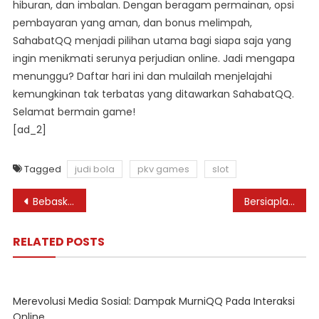
hiburan, dan imbalan. Dengan beragam permainan, opsi
pembayaran yang aman, dan bonus melimpah,
SahabatQQ menjadi pilihan utama bagi siapa saja yang
ingin menikmati serunya perjudian online. Jadi mengapa
menunggu? Daftar hari ini dan mulailah menjelajahi
kemungkinan tak terbatas yang ditawarkan SahabatQQ.
Selamat bermain game!
[ad_2]
Tagged
judi bola
pkv games
slot
Post
Bebaskan Sisi Kompetitif Anda dengan Game Mendebarkan Ituqq
Bersiaplah untuk Menang Besar dengan Asikqq: Pengalaman Gaming Terbaik
navigation
RELATED POSTS
Merevolusi Media Sosial: Dampak MurniQQ Pada Interaksi
Online