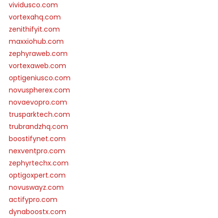
vividusco.com
vortexahq.com
zenithifyit.com
maxxiohub.com
zephyraweb.com
vortexaweb.com
optigeniusco.com
novuspherex.com
novaevopro.com
trusparktech.com
trubrandzhq.com
boostifynet.com
nexventpro.com
zephyrtechx.com
optigoxpert.com
novuswayz.com
actifypro.com
dynaboostx.com