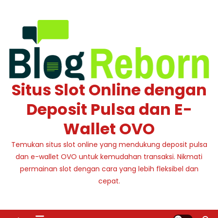
Skip
to
content
Situs Slot Online dengan
Deposit Pulsa dan E-
Wallet OVO
Temukan situs slot online yang mendukung deposit pulsa
dan e-wallet OVO untuk kemudahan transaksi. Nikmati
permainan slot dengan cara yang lebih fleksibel dan
cepat.