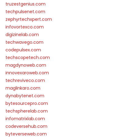
truzestgenius.com
techpulsenet.com
zephyrtechxpert.com
infovortexco.com
digizinelab.com
techwavego.com
codepulsex.com
techscopetech.com
magdynoweb.com
innovexaroweb.com
techreviveco.com
maglinkaro.com
dynabytenet.com
bytesourcepro.com
techspherelab.com
infomatrixlab.com
codeversehub.com
byteverseweb.com