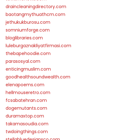
draincleaningdirectory.com
baotangmythuathcm.com
jethukukburosu.com
somniumforge.com
bloglibraries.com
luleburgaznakliyatfirmasi.com
thebapehoodie.com
parasosyal.com
enticingmuslim.com
goodhealthsoundwealth.com
elenapoems.com
hellmouseretro.com
fcsabatehran.com
dogemutants.com
duramaxtop.com
takamasoudia.com
twdoingthings.com
stellabluedesignsco.com