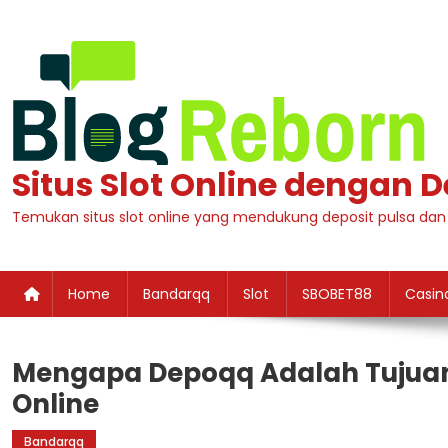
Skip
to
content
Situs Slot Online dengan 
Temukan situs slot online yang mendukung deposit pulsa dan 
Home
Bandarqq
Slot
SBOBET88
Casin
Mengapa Depoqq Adalah Tujua
Online
Bandarqq