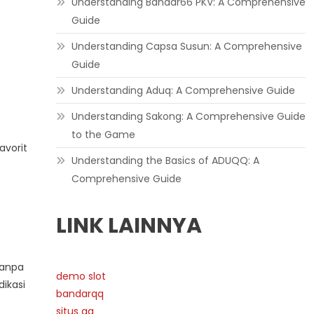
Understanding Bandar66 PKV: A Comprehensive
Guide
Understanding Capsa Susun: A Comprehensive
Guide
Understanding Aduq: A Comprehensive Guide
Understanding Sakong: A Comprehensive Guide
to the Game
avorit
Understanding the Basics of ADUQQ: A
Comprehensive Guide
LINK LAINNYA
tanpa
demo slot
ikasi
bandarqq
situs qq