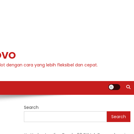
 OVO
t dengan cara yang lebih fleksibel dan cepat.
Search
Search