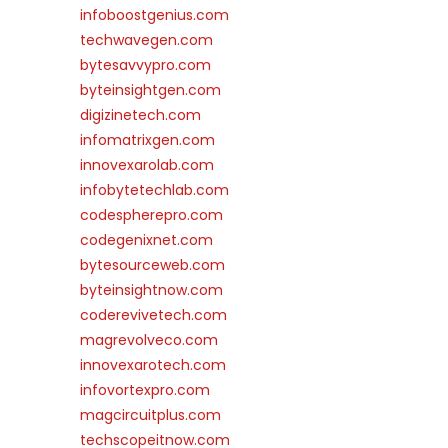
infoboostgenius.com
techwavegen.com
bytesavvypro.com
byteinsightgen.com
digizinetech.com
infomatrixgen.com
innovexarolab.com
infobytetechlab.com
codespherepro.com
codegenixnet.com
bytesourceweb.com
byteinsightnow.com
coderevivetech.com
magrevolveco.com
innovexarotech.com
infovortexpro.com
magcircuitplus.com
techscopeitnow.com