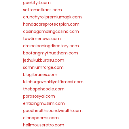
geekifyit.com
sattamatkaes.com
crunchyrollpremiumapk.com
hondacareprotectplan.com
casinogamblingcasino.com
towtimenews.com
draincleaningdirectory.com
baotangmythuathcm.com
jethukukburosu.com
somniumforge.com
bloglibraries.com
luleburgaznakliyatfirmasi.com
thebapehoodie.com
parasosyal.com
enticingmuslim.com
goodhealthsoundwealth.com
elenapoems.com
hellmouseretro.com