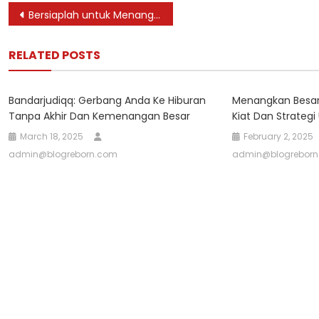
Post
Bersiaplah untuk Menang Besar: Strategi Terbaik untuk Sukses di Pokerpelangi
navigation
RELATED POSTS
Bandarjudiqq: Gerbang Anda Ke Hiburan
Menangkan Besar
Tanpa Akhir Dan Kemenangan Besar
Kiat Dan Strategi
March 18, 2025
February 2, 2025
admin@blogreborn.com
admin@blogrebor