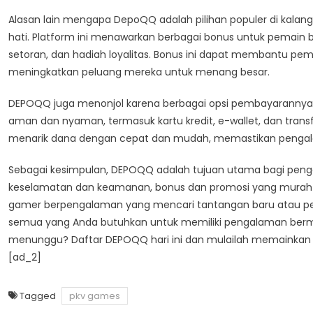
Alasan lain mengapa DepoQQ adalah pilihan populer di kal
hati. Platform ini menawarkan berbagai bonus untuk pemain
setoran, dan hadiah loyalitas. Bonus ini dapat membantu
meningkatkan peluang mereka untuk menang besar.
DEPOQQ juga menonjol karena berbagai opsi pembayarannya
aman dan nyaman, termasuk kartu kredit, e-wallet, dan trans
menarik dana dengan cepat dan mudah, memastikan pengal
Sebagai kesimpulan, DEPOQQ adalah tujuan utama bagi pen
keselamatan dan keamanan, bonus dan promosi yang murah 
gamer berpengalaman yang mencari tantangan baru atau pe
semua yang Anda butuhkan untuk memiliki pengalaman be
menunggu? Daftar DEPOQQ hari ini dan mulailah memainkan 
[ad_2]
Tagged
pkv games