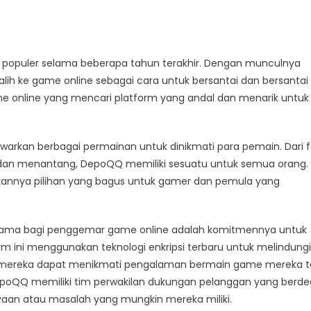
n populer selama beberapa tahun terakhir. Dengan munculnya
ralih ke game online sebagai cara untuk bersantai dan bersantai
me online yang mencari platform yang andal dan menarik untuk
kan berbagai permainan untuk dinikmati para pemain. Dari f
ik dan menantang, DepoQQ memiliki sesuatu untuk semua orang.
kannya pilihan yang bagus untuk gamer dan pemula yang
tama bagi penggemar game online adalah komitmennya untuk
ini menggunakan teknologi enkripsi terbaru untuk melindungi
a mereka dapat menikmati pengalaman bermain game mereka 
DepoQQ memiliki tim perwakilan dukungan pelanggan yang berded
an atau masalah yang mungkin mereka miliki.