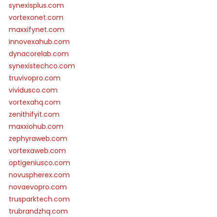
synexisplus.com
vortexonet.com
maxxifynet.com
innovexahub.com
dynacorelab.com
synexistechco.com
truvivopro.com
vividusco.com
vortexahq.com
zenithifyit.com
maxxiohub.com
zephyraweb.com
vortexaweb.com
optigeniusco.com
novuspherex.com
novaevopro.com
trusparktech.com
trubrandzhq.com