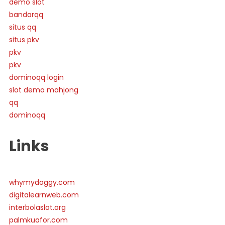
demo slot
bandarqq
situs qq
situs pkv
pkv
pkv
dominoqq login
slot demo mahjong
qq
dominoqq
Links
whymydoggy.com
digitalearnweb.com
interbolaslot.org
palmkuafor.com