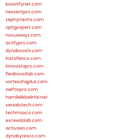
boostifynet.com
nexventpro.com
zephyrtechx.com
optigoxpert.com
novuswayz.com
actifypro.com
dynaboostx.com
instaflexco.com
innovistapro.com
flexiboostlab.com
vortexohqplus.com
swiftiopro.com
hamilelikbelirtisi.net
versalotech.com
techmaxco.com
exceedolab.com
activaxio.com
dynabytesco.com