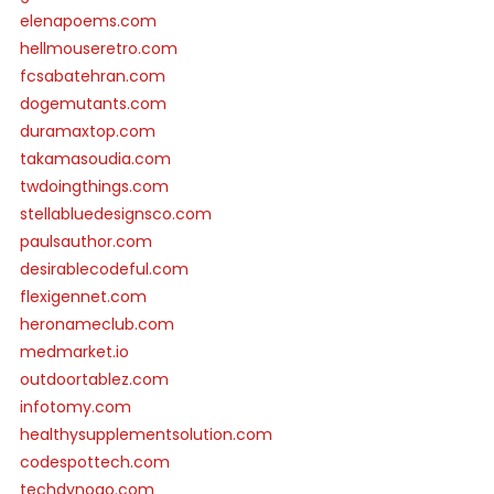
elenapoems.com
hellmouseretro.com
fcsabatehran.com
dogemutants.com
duramaxtop.com
takamasoudia.com
twdoingthings.com
stellabluedesignsco.com
paulsauthor.com
desirablecodeful.com
flexigennet.com
heronameclub.com
medmarket.io
outdoortablez.com
infotomy.com
healthysupplementsolution.com
codespottech.com
techdynogo.com