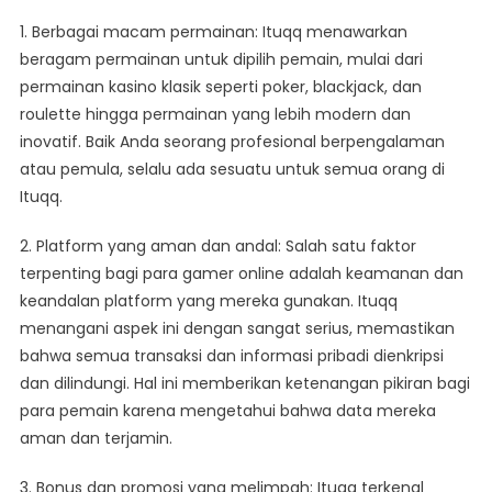
1. Berbagai macam permainan: Ituqq menawarkan
beragam permainan untuk dipilih pemain, mulai dari
permainan kasino klasik seperti poker, blackjack, dan
roulette hingga permainan yang lebih modern dan
inovatif. Baik Anda seorang profesional berpengalaman
atau pemula, selalu ada sesuatu untuk semua orang di
Ituqq.
2. Platform yang aman dan andal: Salah satu faktor
terpenting bagi para gamer online adalah keamanan dan
keandalan platform yang mereka gunakan. Ituqq
menangani aspek ini dengan sangat serius, memastikan
bahwa semua transaksi dan informasi pribadi dienkripsi
dan dilindungi. Hal ini memberikan ketenangan pikiran bagi
para pemain karena mengetahui bahwa data mereka
aman dan terjamin.
3. Bonus dan promosi yang melimpah: Ituqq terkenal