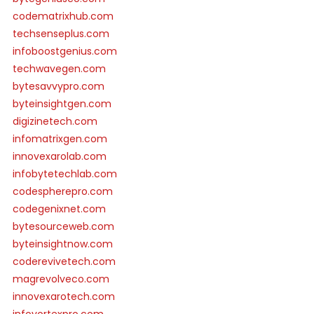
codematrixhub.com
techsenseplus.com
infoboostgenius.com
techwavegen.com
bytesavvypro.com
byteinsightgen.com
digizinetech.com
infomatrixgen.com
innovexarolab.com
infobytetechlab.com
codespherepro.com
codegenixnet.com
bytesourceweb.com
byteinsightnow.com
coderevivetech.com
magrevolveco.com
innovexarotech.com
infovortexpro.com