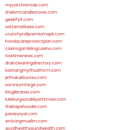
myyatchrentals.com
shalomcandlestores.com
geekifyit.com
sattamatkaes.com
crunchyrollpremiumapk.com
hondacareprotectplan.com
casinogamblingcasino.com
towtimenews.com
draincleaningdirectory.com
baotangmythuathcm.com
jethukukburosu.com
somniumforge.com
bloglibraries.com
luleburgaznakliyatfirmasi.com
thebapehoodie.com
parasosyal.com
enticingmuslim.com
goodhealthsoundwealth.com