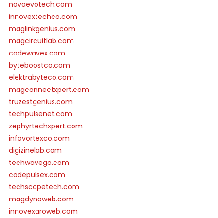
novaevotech.com
innovextechco.com
maglinkgenius.com
magcircuitlab.com
codewavex.com
byteboostco.com
elektrabyteco.com
magconnectxpert.com
truzestgenius.com
techpulsenet.com
zephyrtechxpert.com
infovortexco.com
digizinelab.com
techwavego.com
codepulsex.com
techscopetech.com
magdynoweb.com
innovexaroweb.com