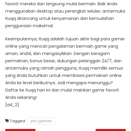
favorit mereka dan langsung mulai bermain. Baik Anda
menggunakan desktop atau perangkat seluler, antarmuka
Ituqq dirancang untuk kenyamanan dan kemudahan
penggunaan maksimal.
Kesimpulannya, Ituqq adalah tujuan akhir bagi para gamer
online yang mencari pengalaman bermain game yang
aman, andal, dan mengasyikkan. Dengan beragam
permainan, bonus besar, dukungan pelanggan 24/7, dan
antarmuka yang ramah pengguna, Ituqq memiliki semua
yang Anda butuhkan untuk membawa permainan online
Anda ke level berikutnya. Jadi mengapa menunggu?
Daftar ke Ituqq hari ini dan mulai mainkan game favorit
Anda sekarang!
[ad_2]
Tagged
pkv games