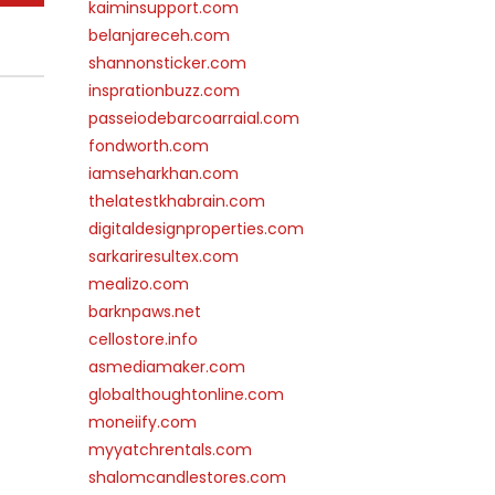
kaiminsupport.com
belanjareceh.com
shannonsticker.com
insprationbuzz.com
passeiodebarcoarraial.com
fondworth.com
iamseharkhan.com
thelatestkhabrain.com
digitaldesignproperties.com
sarkariresultex.com
mealizo.com
barknpaws.net
cellostore.info
asmediamaker.com
globalthoughtonline.com
moneiify.com
myyatchrentals.com
shalomcandlestores.com