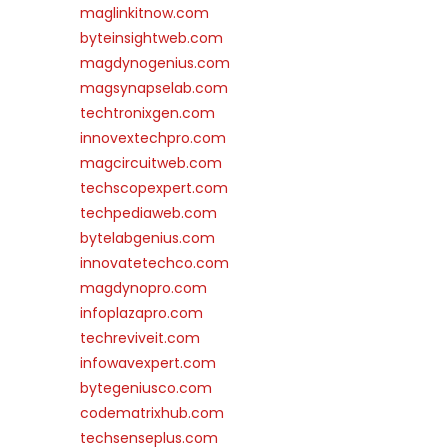
maglinkitnow.com
byteinsightweb.com
magdynogenius.com
magsynapselab.com
techtronixgen.com
innovextechpro.com
magcircuitweb.com
techscopexpert.com
techpediaweb.com
bytelabgenius.com
innovatetechco.com
magdynopro.com
infoplazapro.com
techreviveit.com
infowavexpert.com
bytegeniusco.com
codematrixhub.com
techsenseplus.com