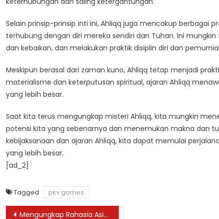
keterhubungan dan saling ketergantungan.
Selain prinsip-prinsip inti ini, Ahliqq juga mencakup berbagai 
terhubung dengan diri mereka sendiri dan Tuhan. Ini mungki
dan kebaikan, dan melakukan praktik disiplin diri dan pemurnia
Meskipun berasal dari zaman kuno, Ahliqq tetap menjadi prakt
materialisme dan keterputusan spiritual, ajaran Ahliqq menaw
yang lebih besar.
Saat kita terus mengungkap misteri Ahliqq, kita mungkin 
potensi kita yang sebenarnya dan menemukan makna dan tuj
kebijaksanaan dan ajaran Ahliqq, kita dapat memulai perjala
yang lebih besar.
[ad_2]
Tagged
pkv games
Post
Mengungkap Rahasia Asikqq: Pengalaman Bermain Game Online Terbaik