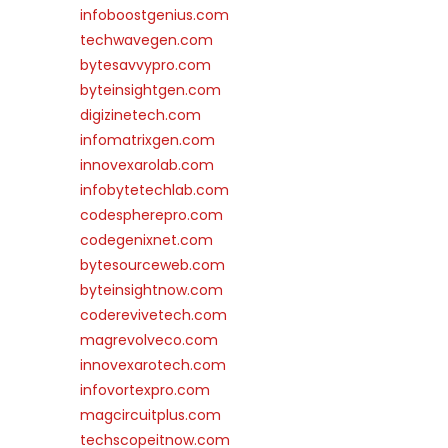
infoboostgenius.com
techwavegen.com
bytesavvypro.com
byteinsightgen.com
digizinetech.com
infomatrixgen.com
innovexarolab.com
infobytetechlab.com
codespherepro.com
codegenixnet.com
bytesourceweb.com
byteinsightnow.com
coderevivetech.com
magrevolveco.com
innovexarotech.com
infovortexpro.com
magcircuitplus.com
techscopeitnow.com