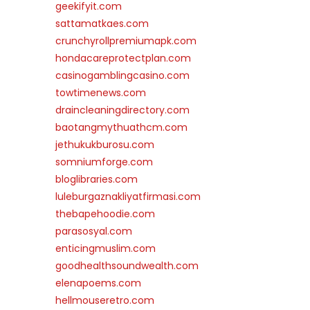
geekifyit.com
sattamatkaes.com
crunchyrollpremiumapk.com
hondacareprotectplan.com
casinogamblingcasino.com
towtimenews.com
draincleaningdirectory.com
baotangmythuathcm.com
jethukukburosu.com
somniumforge.com
bloglibraries.com
luleburgaznakliyatfirmasi.com
thebapehoodie.com
parasosyal.com
enticingmuslim.com
goodhealthsoundwealth.com
elenapoems.com
hellmouseretro.com