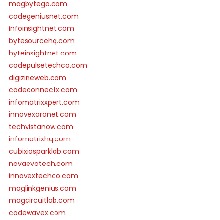
magbytego.com
codegeniusnet.com
infoinsightnet.com
bytesourcehq.com
byteinsightnet.com
codepulsetechco.com
digizineweb.com
codeconnectx.com
infomatrixxpert.com
innovexaronet.com
techvistanow.com
infomatrixhq.com
cubixiosparklab.com
novaevotech.com
innovextechco.com
maglinkgenius.com
magcircuitlab.com
codewavex.com