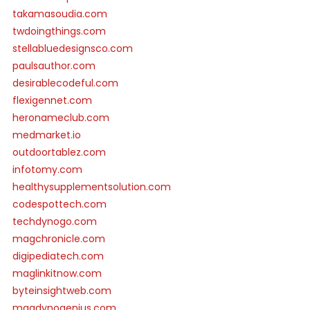
takamasoudia.com
twdoingthings.com
stellabluedesignsco.com
paulsauthor.com
desirablecodeful.com
flexigennet.com
heronameclub.com
medmarket.io
outdoortablez.com
infotomy.com
healthysupplementsolution.com
codespottech.com
techdynogo.com
magchronicle.com
digipediatech.com
maglinkitnow.com
byteinsightweb.com
magdynogenius.com