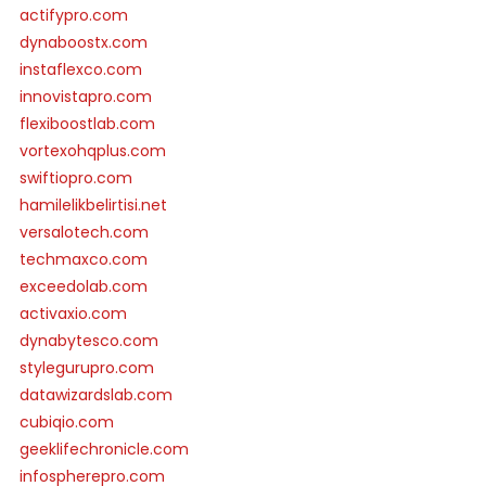
actifypro.com
dynaboostx.com
instaflexco.com
innovistapro.com
flexiboostlab.com
vortexohqplus.com
swiftiopro.com
hamilelikbelirtisi.net
versalotech.com
techmaxco.com
exceedolab.com
activaxio.com
dynabytesco.com
stylegurupro.com
datawizardslab.com
cubiqio.com
geeklifechronicle.com
infospherepro.com