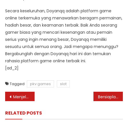
Secara keseluruhan, Doyanqq adalah platform game
online terkemuka yang menawarkan beragam permainan,
hadiah besar, dan keamanan terbaik. Baik Anda seorang
gamer biasa yang mencari kesenangan atau pemain
serius yang ingin menang besar, Doyanqq memiliki
sesuatu untuk semua orang. Jadi mengapa menunggu?
Bergabunglah dengan Doyanqq hari ini dan temukan
rahasia platform game online terbaik ini.
[ad_2]
Tagged
pkv games
slot
Post
Menjelajahi Popularitas Ludoqq Di Kalangan Pemain Segala Usia
Bersiaplah untuk Mendominasi Tabel dengan SuryaQQ
navigation
RELATED POSTS