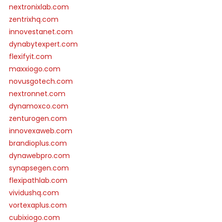
nextronixlab.com
zentrixhq.com
innovestanet.com
dynabytexpert.com
flexifyit.com
maxxiogo.com
novusgotech.com
nextronnet.com
dynamoxco.com
zenturogen.com
innovexaweb.com
brandioplus.com
dynawebpro.com
synapsegen.com
flexipathlab.com
vividushq.com
vortexaplus.com
cubixiogo.com