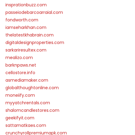
insprationbuzz.com
passeiodebarcoarraial.com
fondworth.com
iamseharkhan.com
thelatestkhabrain.com
digitaldesignproperties.com
sarkariresultex.com
mealizo.com
barknpaws.net
cellostore.info
asmediamaker.com
globalthoughtonline.com
moneiify.com
myyatchrentals.com
shalomcandlestores.com
geekifyit.com
sattamatkaes.com
crunchyrollpremiumapk.com