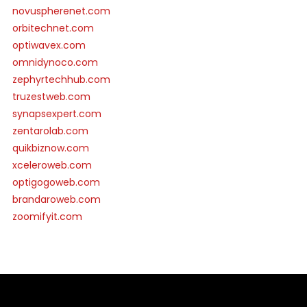
novuspherenet.com
orbitechnet.com
optiwavex.com
omnidynoco.com
zephyrtechhub.com
truzestweb.com
synapsexpert.com
zentarolab.com
quikbiznow.com
xceleroweb.com
optigogoweb.com
brandaroweb.com
zoomifyit.com