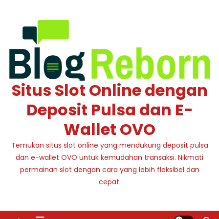
Skip
to
content
Situs Slot Online dengan
Deposit Pulsa dan E-
Wallet OVO
Temukan situs slot online yang mendukung deposit pulsa
dan e-wallet OVO untuk kemudahan transaksi. Nikmati
permainan slot dengan cara yang lebih fleksibel dan
cepat.