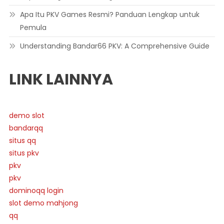
Apa Itu PKV Games Resmi? Panduan Lengkap untuk
Pemula
Understanding Bandar66 PKV: A Comprehensive Guide
LINK LAINNYA
demo slot
bandarqq
situs qq
situs pkv
pkv
pkv
dominoqq login
slot demo mahjong
qq