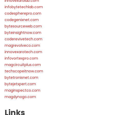
innovexarolab.com
infobytetechlab.com
codespherepro.com
codegenixnet.com
bytesourceweb.com
byteinsightnow.com
coderevivetech.com
magrevolveco.com
innovexarotech.com
infovortexpro.com
magcircuitplus.com
techscopeitnow.com
bytetronixnet.com
bytejetxpert.com
maginspectco.com
magdynogo.com
Links