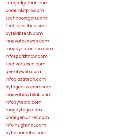
infogadgethub.com
codelinkitpro.com
techboostgen.com
techsensehub.com
bytelabtech.com
innovatexaweb.com
magdynotechco.com
infosparkitnow.com
techvortexco.com
geekifyweb.com
infoplazatech.com
bytegeniusxpert.com
innovatebytelab.com
infobytepro.com
magbytego.com
codegeniusnet.com
infoinsightnet.com
bytesourcehq.com