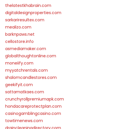
thelatestkhabrain.com
digitaldesignproperties.com
sarkariresultex.com
mealizo.com
barknpaws.net
cellostore.info
asmediamaker.com
globalthoughtonline.com
moneiify.com
myyatchrentals.com
shalomcandlestores.com
geekifyit.com
sattamatkaes.com
crunchyrollpremiumapk.com
hondacareprotectplan.com
casinogamblingcasino.com
towtimenews.com
draincleaningdirectory.com