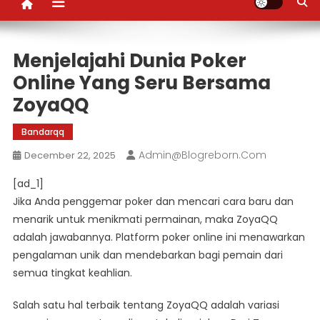
Menjelajahi Dunia Poker
Online Yang Seru Bersama
ZoyaQQ
Bandarqq
Admin@blogreborn.com
December 22, 2025
[ad_1]
Jika Anda penggemar poker dan mencari cara baru dan
menarik untuk menikmati permainan, maka ZoyaQQ
adalah jawabannya. Platform poker online ini menawarkan
pengalaman unik dan mendebarkan bagi pemain dari
semua tingkat keahlian.
Salah satu hal terbaik tentang ZoyaQQ adalah variasi