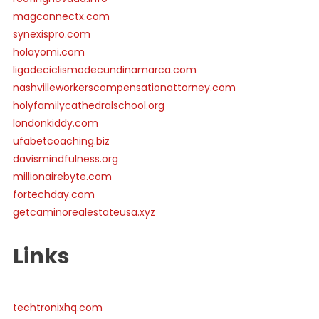
magconnectx.com
synexispro.com
holayomi.com
ligadeciclismodecundinamarca.com
nashvilleworkerscompensationattorney.com
holyfamilycathedralschool.org
londonkiddy.com
ufabetcoaching.biz
davismindfulness.org
millionairebyte.com
fortechday.com
getcaminorealestateusa.xyz
Links
techtronixhq.com