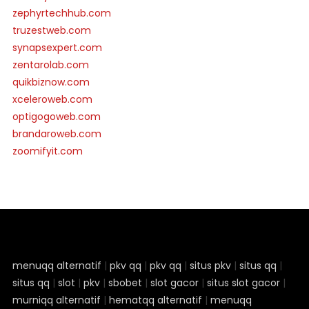
zephyrtechhub.com
truzestweb.com
synapsexpert.com
zentarolab.com
quikbiznow.com
xceleroweb.com
optigogoweb.com
brandaroweb.com
zoomifyit.com
menuqq alternatif
|
pkv qq
|
pkv qq
|
situs pkv
|
situs qq
|
situs qq
|
slot
|
pkv
|
sbobet
|
slot gacor
|
situs slot gacor
|
murniqq alternatif
|
hematqq alternatif
|
menuqq