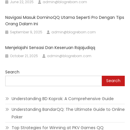
June 22, 2025
admin@blogreborn.com
Navigasi Masuk DominoQQ Utama Seperti Pro Dengan Tips
Orang Dalam Ini
September 9, 2025
admin@blogreborn.com
Menjelajahi Sensasi Dan Keseruan Rajajudiqq
October 21, 2025
admin@blogreborn.com
Search
Search
Understanding BD Koprok: A Comprehensive Guide
Understanding BandarQQ: The Ultimate Guide to Online
Poker
Top Strategies for Winning at PKV Games QQ