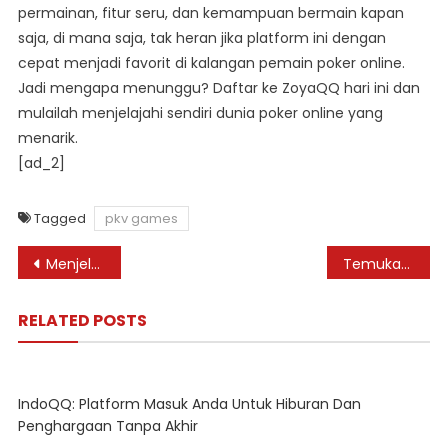
permainan, fitur seru, dan kemampuan bermain kapan
saja, di mana saja, tak heran jika platform ini dengan
cepat menjadi favorit di kalangan pemain poker online.
Jadi mengapa menunggu? Daftar ke ZoyaQQ hari ini dan
mulailah menjelajahi sendiri dunia poker online yang
menarik.
[ad_2]
Tagged
pkv games
Post
Menjelajahi Sensasi Poker Online: Melihat Lebih Dekat Cahayaqq
Temukan Dunia Ajoqq yang Seru: Game Unik yang Menghebohkan Internet
navigation
RELATED POSTS
IndoQQ: Platform Masuk Anda Untuk Hiburan Dan
Penghargaan Tanpa Akhir