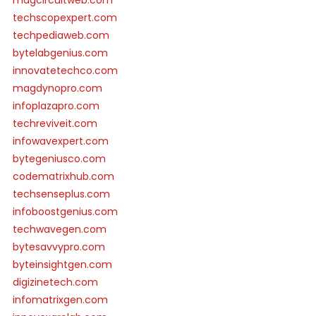
techscopexpert.com
techpediaweb.com
bytelabgenius.com
innovatetechco.com
magdynopro.com
infoplazapro.com
techreviveit.com
infowavexpert.com
bytegeniusco.com
codematrixhub.com
techsenseplus.com
infoboostgenius.com
techwavegen.com
bytesavvypro.com
byteinsightgen.com
digizinetech.com
infomatrixgen.com