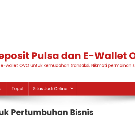
Deposit Pulsa dan E-Wallet
e-wallet OVO untuk kemudahan transaksi. Nikmati permainan slo
o
Togel
Situs Judi Online
uk Pertumbuhan Bisnis