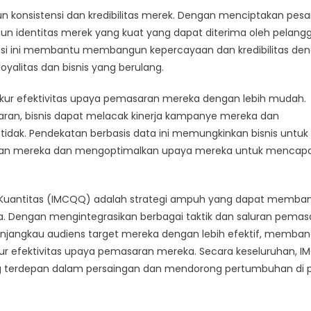
konsistensi dan kredibilitas merek. Dengan menciptakan pes
un identitas merek yang kuat yang dapat diterima oleh pelang
i ini membantu membangun kepercayaan dan kredibilitas de
alitas dan bisnis yang berulang.
ur efektivitas upaya pemasaran mereka dengan lebih mudah.
aran, bisnis dapat melacak kinerja kampanye mereka dan
tidak. Pendekatan berbasis data ini memungkinkan bisnis untuk
ran mereka dan mengoptimalkan upaya mereka untuk mencapa
 Kuantitas (IMCQQ) adalah strategi ampuh yang dapat memba
 Dengan mengintegrasikan berbagai taktik dan saluran pemas
 menjangkau audiens target mereka dengan lebih efektif, memba
ukur efektivitas upaya pemasaran mereka. Secara keseluruhan, 
ang terdepan dalam persaingan dan mendorong pertumbuhan di 