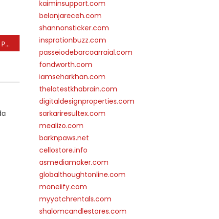
kaiminsupport.com
belanjareceh.com
shannonsticker.com
insprationbuzz.com
Buka Rahasia GarudaQQ: Pengalaman Poker Online Terbaik
passeiodebarcoarraial.com
fondworth.com
iamseharkhan.com
thelatestkhabrain.com
digitaldesignproperties.com
da
sarkariresultex.com
mealizo.com
barknpaws.net
cellostore.info
asmediamaker.com
globalthoughtonline.com
moneiify.com
myyatchrentals.com
shalomcandlestores.com