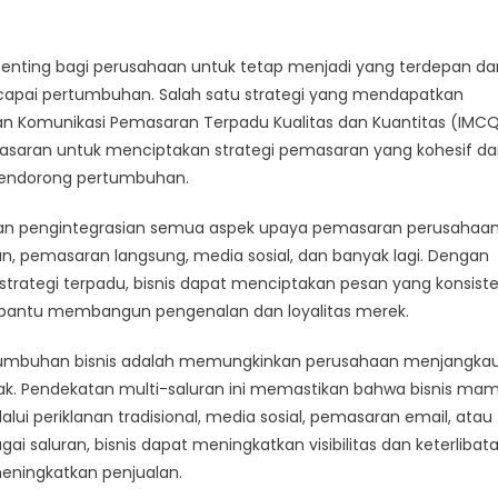
, penting bagi perusahaan untuk tetap menjadi yang terdepan da
ncapai pertumbuhan. Salah satu strategi yang mendapatkan
an Komunikasi Pemasaran Terpadu Kualitas dan Kuantitas (IMC
asaran untuk menciptakan strategi pemasaran yang kohesif d
mendorong pertumbuhan.
kan pengintegrasian semua aspek upaya pemasaran perusahaan
n, pemasaran langsung, media sosial, dan banyak lagi. Dengan
ategi terpadu, bisnis dapat menciptakan pesan yang konsist
mbantu membangun pengenalan dan loyalitas merek.
umbuhan bisnis adalah memungkinkan perusahaan menjangka
ntak. Pendekatan multi-saluran ini memastikan bahwa bisnis ma
i periklanan tradisional, media sosial, pemasaran email, atau
i saluran, bisnis dapat meningkatkan visibilitas dan keterlibat
ningkatkan penjualan.