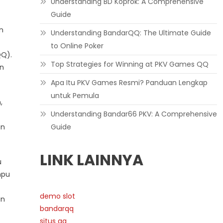
Understanding BD Koprok: A Comprehensive
Guide
n
Understanding BandarQQ: The Ultimate Guide
to Online Poker
QQ).
Top Strategies for Winning at PKV Games QQ
an
Apa Itu PKV Games Resmi? Panduan Lengkap
untuk Pemula
,
Understanding Bandar66 PKV: A Comprehensive
en
Guide
LINK LAINNYA
u
mpu
demo slot
an
bandarqq
situs qq