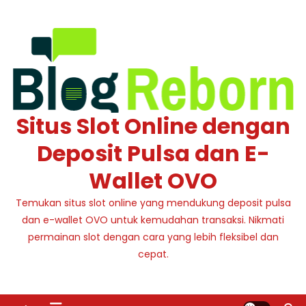
Skip
to
content
Situs Slot Online dengan
Deposit Pulsa dan E-
Wallet OVO
Temukan situs slot online yang mendukung deposit pulsa
dan e-wallet OVO untuk kemudahan transaksi. Nikmati
permainan slot dengan cara yang lebih fleksibel dan
cepat.