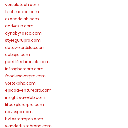
versalotech.com
techmaxco.com
exceedolab.com
activaxio.com
dynabytesco.com
stylegurupro.com
datawizardslab.com
cubiqio.com
geeklifechronicle.com
infospherepro.com
foodiesavorpro.com
vortexohq.com
epicadventurepro.com
insightwavelab.com
lifeexplorerpro.com
novusgo.com
bytestormpro.com
wanderlustchrono.com