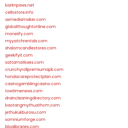
barknpaws.net
cellostore.info
asmediamaker.com
globalthoughtonline.com
moneiify.com
myyatchrentals.com
shalomcandlestores.com
geekifyit.com
sattamatkaes.com
crunchyrollpremiumapk.com
hondacareprotectplan.com
casinogamblingcasino.com
towtimenews.com
draincleaningdirectory.com
baotangmythuathcm.com
jethukukburosu.com
somniumforge.com
bloglibraries.com