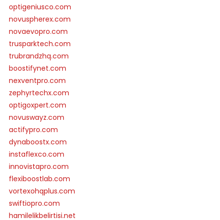
optigeniusco.com
novuspherex.com
novaevopro.com
trusparktech.com
trubrandzhq.com
boostifynet.com
nexventpro.com
zephyrtechx.com
optigoxpert.com
novuswayz.com
actifypro.com
dynaboostx.com
instaflexco.com
innovistapro.com
flexiboostlab.com
vortexohqplus.com
swiftiopro.com
hamilelikbelirtisi.net