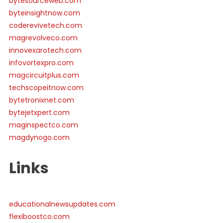
bytesourceweb.com
byteinsightnow.com
coderevivetech.com
magrevolveco.com
innovexarotech.com
infovortexpro.com
magcircuitplus.com
techscopeitnow.com
bytetronixnet.com
bytejetxpert.com
maginspectco.com
magdynogo.com
Links
educationalnewsupdates.com
flexiboostco.com