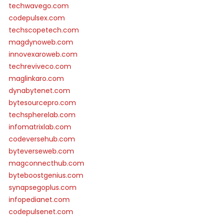
techwavego.com
codepulsex.com
techscopetech.com
magdynoweb.com
innovexaroweb.com
techreviveco.com
maglinkaro.com
dynabytenet.com
bytesourcepro.com
techspherelab.com
infomatrixlab.com
codeversehub.com
byteverseweb.com
magconnecthub.com
byteboostgenius.com
synapsegoplus.com
infopedianet.com
codepulsenet.com