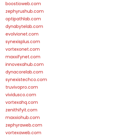
boostioweb.com
zephyrushub.com
optipathlab.com
dynabytelab.com
evolvionet.com
synexisplus.com
vortexonet.com
maxxifynet.com
innovexahub.com
dynacorelab.com
synexistechco.com
truvivopro.com
vividusco.com
vortexahq.com
zenithifyit.com
maxxiohub.com
zephyraweb.com
vortexaweb.com