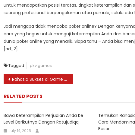
untuk mendapatkan posisi teratas, tingkat keterampilan dan 
seorang profesional berpengalaman atau pemula, selalu ada
Jadi mengapa tidak mencoba poker online? Dengan kenyamana
cara yang bagus untuk menguji keterampilan Anda dan bersena
dunia poker online yang menarik. Siapa tahu – Anda bisa men
[ad_2]
Tagged
pkv games
Post
Rahasia Sukses di Game Online? SahabatQQ Punya Jawabannya
navigation
RELATED POSTS
Bawa Keterampilan Perjudian Anda Ke
Temukan Rahasia 
Level Berikutnya Dengan Ratujudiqq
Cara Mendomina
Besar
July 14, 2025