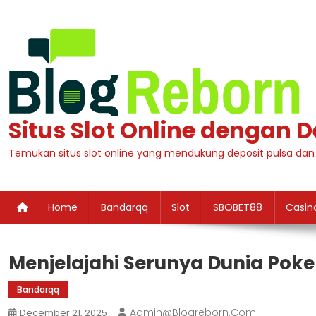
Skip
to
content
Situs Slot Online dengan 
Temukan situs slot online yang mendukung deposit pulsa dan 
Home
Bandarqq
Slot
SBOBET88
Casin
Menjelajahi Serunya Dunia Pok
Bandarqq
Admin@blogreborn.com
December 21, 2025