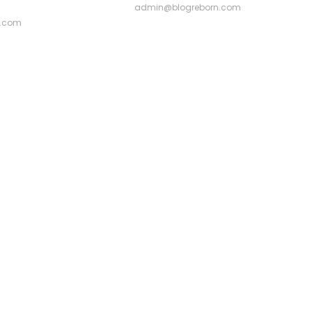
admin@blogreborn.com
n.com