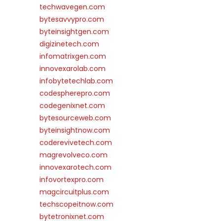
techwavegen.com
bytesavvypro.com
byteinsightgen.com
digizinetech.com
infomatrixgen.com
innovexarolab.com
infobytetechlab.com
codespherepro.com
codegenixnet.com
bytesourceweb.com
byteinsightnow.com
coderevivetech.com
magrevolveco.com
innovexarotech.com
infovortexpro.com
magcircuitplus.com
techscopeitnow.com
bytetronixnet.com