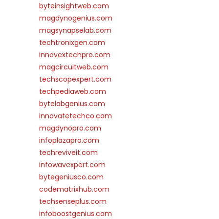
byteinsightweb.com
magdynogenius.com
magsynapselab.com
techtronixgen.com
innovextechpro.com
magcircuitweb.com
techscopexpert.com
techpediaweb.com
bytelabgenius.com
innovatetechco.com
magdynopro.com
infoplazapro.com
techreviveit.com
infowavexpert.com
bytegeniusco.com
codematrixhub.com
techsenseplus.com
infoboostgenius.com