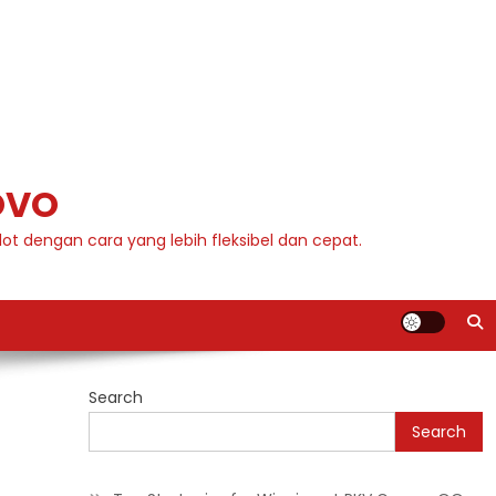
 OVO
t dengan cara yang lebih fleksibel dan cepat.
Search
Search