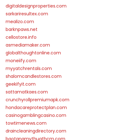
digitaldesignproperties.com
sarkariresultex.com
mealizo.com
barknpaws.net
cellostore.info
asmediamaker.com
globalthoughtonline.com
moneiify.com
myyatchrentals.com
shalomcandlestores.com
geekifyit.com
sattamatkaes.com
crunchyrollpremiumapk.com
hondacareprotectplan.com
casinogamblingcasino.com
towtimenews.com
draincleaningdirectory.com
baotangmythuathcm.com