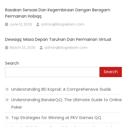
Rasakan Sensasi Dan Kegembiraan Dengan Beragam
Permainan Hobiqq
June 12, 2026
admin@blogreborn.com
Dewaqq: Masa Depan Taruhan Dan Permainan Virtual
March 23, 2026
admin@blogreborn.com
Search
Search
Understanding BD Koprok: A Comprehensive Guide
Understanding BandarQQ: The Ultimate Guide to Online
Poker
Top Strategies for Winning at PKV Games QQ