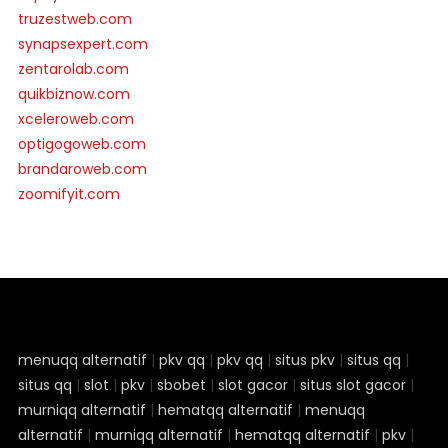
truzestweb.com
synapsexpert.com
zentarolab.com
quikbiznow.com
xceleroweb.com
optigogoweb.com
brandaroweb.com
zoomifyit.com
menuqq alternatif
|
pkv qq
|
pkv qq
|
situs pkv
|
situs qq
|
situs qq
|
slot
|
pkv
|
sbobet
|
slot gacor
|
situs slot gacor
|
murniqq alternatif
|
hematqq alternatif
|
menuqq
alternatif
|
murniqq alternatif
|
hematqq alternatif
|
pkv
|