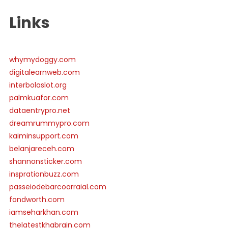
Links
whymydoggy.com
digitalearnweb.com
interbolaslot.org
palmkuafor.com
dataentrypro.net
dreamrummypro.com
kaiminsupport.com
belanjareceh.com
shannonsticker.com
insprationbuzz.com
passeiodebarcoarraial.com
fondworth.com
iamseharkhan.com
thelatestkhabrain.com