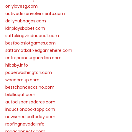
onlylovesg.com
activedesenvolvimento.com
dailyhubpages.com
idnplaysbobet.com
sattakingvikidadacall.com
bestbolaslotgames.com
sattamatkafixedgamehere.com
entrepreneurguardian.com
hibaby.info
paperwashington.com
weedemup.com
bestchancecasino.com
bilalliaqat.com
autodispensadores.com
inductioncooktopp.com
newsmedicaltoday.com
roofingnevada.info
magconnectx.com