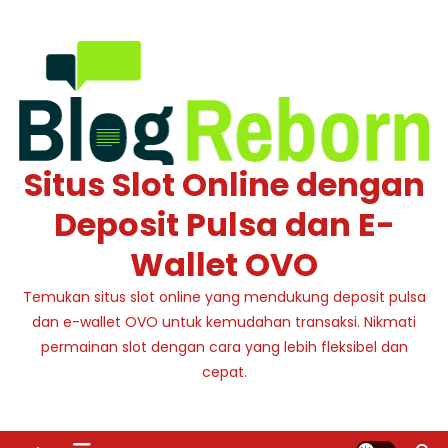
Skip
to
content
Situs Slot Online dengan
Deposit Pulsa dan E-
Wallet OVO
Temukan situs slot online yang mendukung deposit pulsa
dan e-wallet OVO untuk kemudahan transaksi. Nikmati
permainan slot dengan cara yang lebih fleksibel dan
cepat.