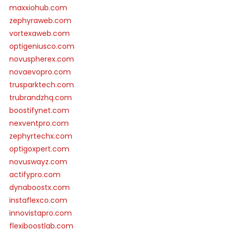
maxxiohub.com
zephyraweb.com
vortexaweb.com
optigeniusco.com
novuspherex.com
novaevopro.com
trusparktech.com
trubrandzhq.com
boostifynet.com
nexventpro.com
zephyrtechx.com
optigoxpert.com
novuswayz.com
actifypro.com
dynaboostx.com
instaflexco.com
innovistapro.com
flexiboostlab.com