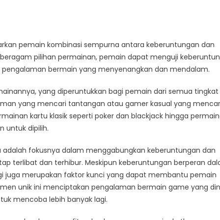
warkan pemain kombinasi sempurna antara keberuntungan dan
 beragam pilihan permainan, pemain dapat menguji keberuntu
ati pengalaman bermain yang menyenangkan dan mendalam.
rmainannya, yang diperuntukkan bagi pemain dari semua tingkat
alaman yang mencari tantangan atau gamer kasual yang mencar
mainan kartu klasik seperti poker dan blackjack hingga permai
 untuk dipilih.
ya adalah fokusnya dalam menggabungkan keberuntungan dan
p terlibat dan terhibur. Meskipun keberuntungan berperan da
egi juga merupakan faktor kunci yang dapat membantu pemain
men unik ini menciptakan pengalaman bermain game yang di
uk mencoba lebih banyak lagi.