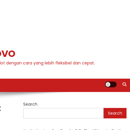
 OVO
t dengan cara yang lebih fleksibel dan cepat.
Search
k
Search