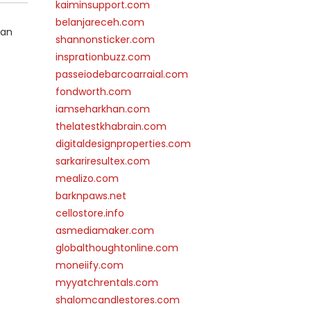
kaiminsupport.com
belanjareceh.com
gan
shannonsticker.com
insprationbuzz.com
passeiodebarcoarraial.com
fondworth.com
iamseharkhan.com
thelatestkhabrain.com
digitaldesignproperties.com
sarkariresultex.com
mealizo.com
barknpaws.net
cellostore.info
asmediamaker.com
globalthoughtonline.com
moneiify.com
myyatchrentals.com
shalomcandlestores.com