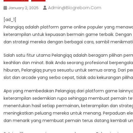
Admin@blogreborn.com
January 2, 2025
[ad_1]
Pelangiqq adalah platform game online populer yang mena
keterampilan untuk kepuasan bermain game terbaik. Dengan
dan strategi mereka dengan berbagai cara, sambil menikm
Salah satu fitur utama Pelangiqq adalah beragam pilihan pe
keahlian dan minat. Baik Anda seorang profesional berpeng
hiburan, Pelangiqq punya sesuatu untuk semua orang. Dari per
slot dan arcade yang serba cepat, tidak ada kekurangan pilihan
Apa yang membedakan Pelangiqq dari platform game lainn
keterampilan sedemikian rupa sehingga membuat pemain teta
menentukan hasil setiap permainan, keterampilan dan strat
meningkatkan peluang mereka untuk menang. Perpaduan ele
dan menarik yang membuat pemain terus datang kembali unt