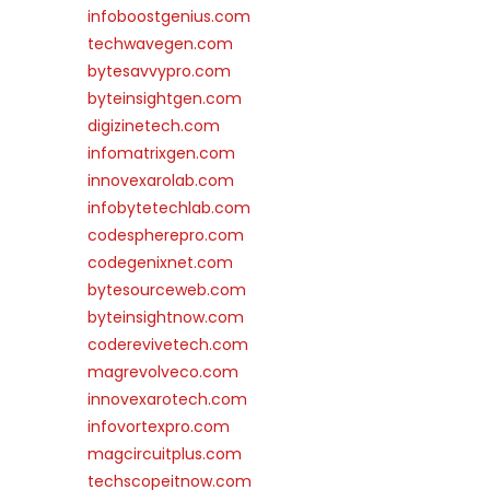
infoboostgenius.com
techwavegen.com
bytesavvypro.com
byteinsightgen.com
digizinetech.com
infomatrixgen.com
innovexarolab.com
infobytetechlab.com
codespherepro.com
codegenixnet.com
bytesourceweb.com
byteinsightnow.com
coderevivetech.com
magrevolveco.com
innovexarotech.com
infovortexpro.com
magcircuitplus.com
techscopeitnow.com