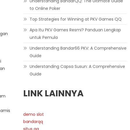
Understanding BandarQQ: The Ultimate Guide
to Online Poker
Top Strategies for Winning at PKV Games QQ
Apa Itu PKV Games Resmi? Panduan Lengkap
ngan
untuk Pemula
Understanding Bandar66 PKV: A Comprehensive
Guide
i
Understanding Capsa Susun: A Comprehensive
nan
Guide
LINK LAINNYA
lam
namis
demo slot
bandarqq
situs qq