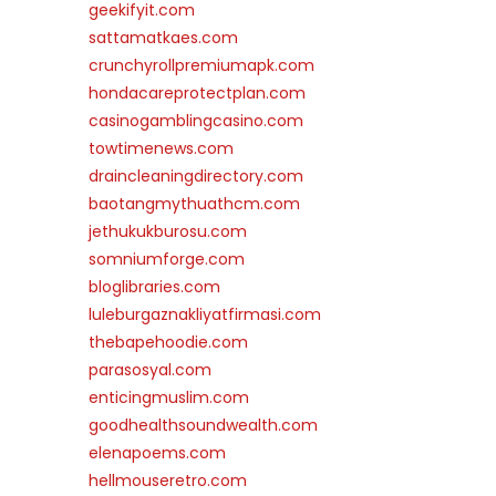
geekifyit.com
sattamatkaes.com
crunchyrollpremiumapk.com
hondacareprotectplan.com
casinogamblingcasino.com
towtimenews.com
draincleaningdirectory.com
baotangmythuathcm.com
jethukukburosu.com
somniumforge.com
bloglibraries.com
luleburgaznakliyatfirmasi.com
thebapehoodie.com
parasosyal.com
enticingmuslim.com
goodhealthsoundwealth.com
elenapoems.com
hellmouseretro.com