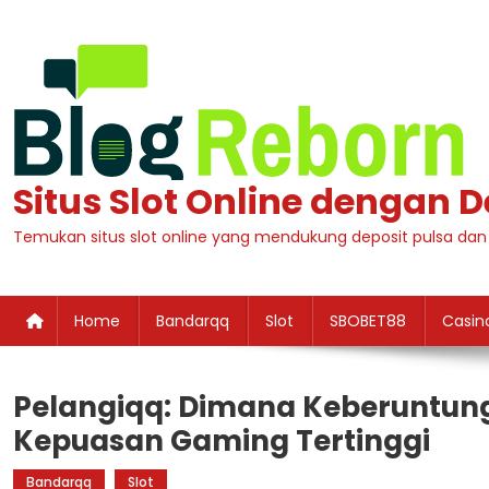
Skip
to
content
Situs Slot Online dengan 
Temukan situs slot online yang mendukung deposit pulsa dan 
Home
Bandarqq
Slot
SBOBET88
Casin
Pelangiqq: Dimana Keberuntun
Kepuasan Gaming Tertinggi
Bandarqq
Slot