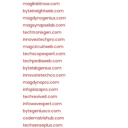
maglinkitnow.com
byteinsightweb.com
magdynogenius.com
magsynapselab.com
techtronixgen.com
innovextechpro.com
magcircuitweb.com
techscopexpert.com
techpediaweb.com
bytelabgenius.com
innovatetechco.com
magdynopro.com
infoplazapro.com
techreviveit.com
infowavexpert.com
bytegeniusco.com
codematrixhub.com
techsenseplus.com