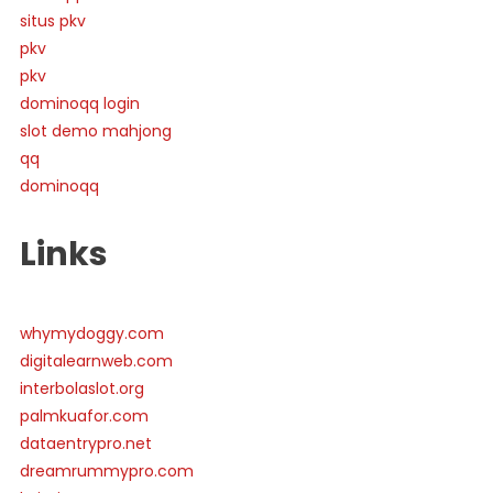
situs pkv
pkv
pkv
dominoqq login
slot demo mahjong
qq
dominoqq
Links
whymydoggy.com
digitalearnweb.com
interbolaslot.org
palmkuafor.com
dataentrypro.net
dreamrummypro.com