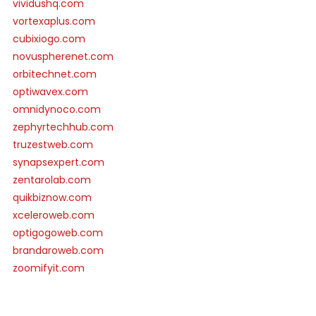
vividushq.com
vortexaplus.com
cubixiogo.com
novuspherenet.com
orbitechnet.com
optiwavex.com
omnidynoco.com
zephyrtechhub.com
truzestweb.com
synapsexpert.com
zentarolab.com
quikbiznow.com
xceleroweb.com
optigogoweb.com
brandaroweb.com
zoomifyit.com