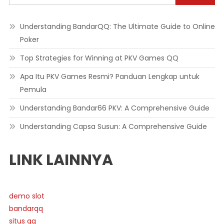
Understanding BandarQQ: The Ultimate Guide to Online
Poker
Top Strategies for Winning at PKV Games QQ
Apa Itu PKV Games Resmi? Panduan Lengkap untuk
Pemula
Understanding Bandar66 PKV: A Comprehensive Guide
Understanding Capsa Susun: A Comprehensive Guide
LINK LAINNYA
demo slot
bandarqq
situs qq