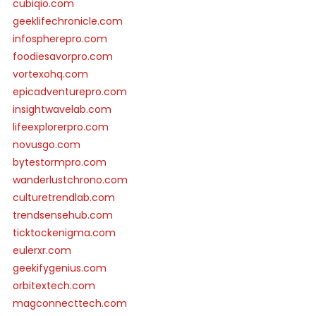
cubiqio.com
geeklifechronicle.com
infospherepro.com
foodiesavorpro.com
vortexohq.com
epicadventurepro.com
insightwavelab.com
lifeexplorerpro.com
novusgo.com
bytestormpro.com
wanderlustchrono.com
culturetrendlab.com
trendsensehub.com
ticktockenigma.com
eulerxr.com
geekifygenius.com
orbitextech.com
magconnecttech.com