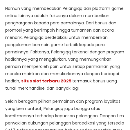
Namun yang membedakan Pelangiqq dari platform game
online lainnya adalah fokusnya dalam memberikan
penghargaan kepada para pemainnya. Dari bonus dan
promosi yang berlimpah hingga turnamen dan acara
menarik, Pelangiqq berdedikasi untuk memberikan
pengalaman bermain game terbaik kepada para
pemainnya. Faktanya, Pelangiqq terkenal dengan program
hadiahnya yang menggiurkan, yang memungkinkan
pemain memperoleh poin untuk setiap permainan yang
mereka mainkan dan menukarkannya dengan berbagai
hadiah,
situs slot terbaru 2025
termasuk bonus uang
tunai, merchandise, dan banyak lagi.
Selain beragam pilihan permainan dan program loyalitas
yang bermanfaat, Pelangiqq juga bangga atas
komitmennya terhadap kepuasan pelanggan. Dengan tim
perwakilan dukungan pelanggan berdedikasi yang tersedia