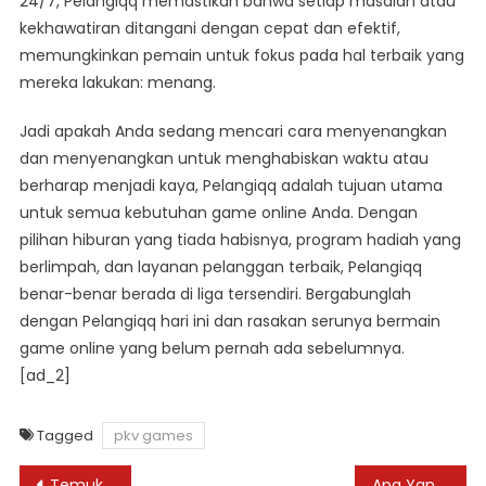
24/7, Pelangiqq memastikan bahwa setiap masalah atau
kekhawatiran ditangani dengan cepat dan efektif,
memungkinkan pemain untuk fokus pada hal terbaik yang
mereka lakukan: menang.
Jadi apakah Anda sedang mencari cara menyenangkan
dan menyenangkan untuk menghabiskan waktu atau
berharap menjadi kaya, Pelangiqq adalah tujuan utama
untuk semua kebutuhan game online Anda. Dengan
pilihan hiburan yang tiada habisnya, program hadiah yang
berlimpah, dan layanan pelanggan terbaik, Pelangiqq
benar-benar berada di liga tersendiri. Bergabunglah
dengan Pelangiqq hari ini dan rasakan serunya bermain
game online yang belum pernah ada sebelumnya.
[ad_2]
Tagged
pkv games
Post
Temukan Dunia Poker Online yang Seru bersama Rajaqq
Apa Yang Membuat PokerPelangi Menonjol Diantara Situs Poker Online Lainnya