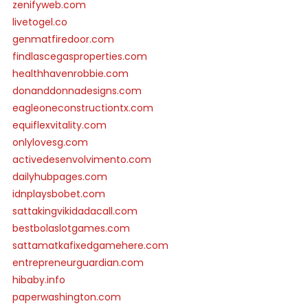
zenifyweb.com
livetogel.co
genmatfiredoor.com
findlascegasproperties.com
healthhavenrobbie.com
donanddonnadesigns.com
eagleoneconstructiontx.com
equiflexvitality.com
onlylovesg.com
activedesenvolvimento.com
dailyhubpages.com
idnplaysbobet.com
sattakingvikidadacall.com
bestbolaslotgames.com
sattamatkafixedgamehere.com
entrepreneurguardian.com
hibaby.info
paperwashington.com