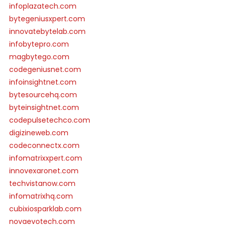
infoplazatech.com
bytegeniusxpert.com
innovatebytelab.com
infobytepro.com
magbytego.com
codegeniusnet.com
infoinsightnet.com
bytesourcehq.com
byteinsightnet.com
codepulsetechco.com
digizineweb.com
codeconnectx.com
infomatrixxpert.com
innovexaronet.com
techvistanow.com
infomatrixhq.com
cubixiosparklab.com
novaevotech.com