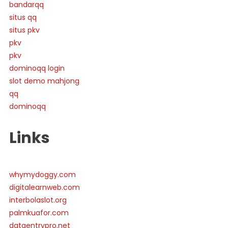
bandarqq
situs qq
situs pkv
pkv
pkv
dominoqq login
slot demo mahjong
qq
dominoqq
Links
whymydoggy.com
digitalearnweb.com
interbolaslot.org
palmkuafor.com
dataentrypro.net