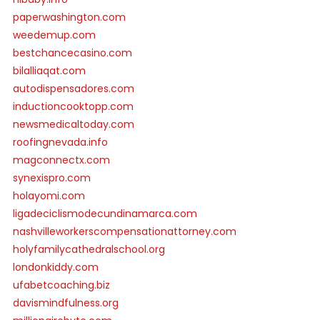
paperwashington.com
weedemup.com
bestchancecasino.com
bilalliaqat.com
autodispensadores.com
inductioncooktopp.com
newsmedicaltoday.com
roofingnevada.info
magconnectx.com
synexispro.com
holayomi.com
ligadeciclismodecundinamarca.com
nashvilleworkerscompensationattorney.com
holyfamilycathedralschool.org
londonkiddy.com
ufabetcoaching.biz
davismindfulness.org