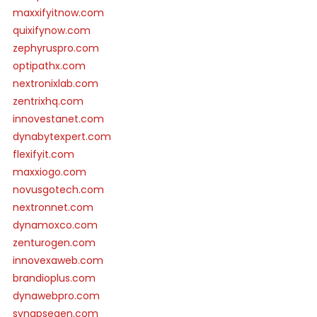
maxxifyitnow.com
quixifynow.com
zephyruspro.com
optipathx.com
nextronixlab.com
zentrixhq.com
innovestanet.com
dynabytexpert.com
flexifyit.com
maxxiogo.com
novusgotech.com
nextronnet.com
dynamoxco.com
zenturogen.com
innovexaweb.com
brandioplus.com
dynawebpro.com
synapsegen.com