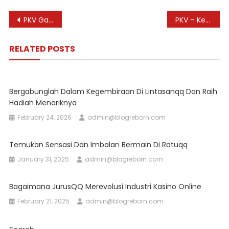
Post
PKV Games – Panduan Lengkap Memilih Situs dengan Bonus dan Layanan Terbaik
PKV – Keunggulan Bermain PKV Games di Situs Terpercaya
navigation
RELATED POSTS
Bergabunglah Dalam Kegembiraan Di Lintasanqq Dan Raih
Hadiah Menariknya
February 24, 2026
admin@blogreborn.com
Temukan Sensasi Dan Imbalan Bermain Di Ratuqq
January 31, 2025
admin@blogreborn.com
Bagaimana JurusQQ Merevolusi Industri Kasino Online
February 21, 2025
admin@blogreborn.com