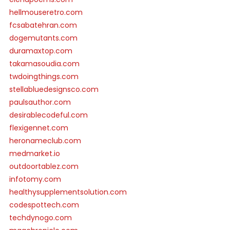
hellmouseretro.com
fcsabatehran.com
dogemutants.com
duramaxtop.com
takamasoudia.com
twdoingthings.com
stellabluedesignsco.com
paulsauthor.com
desirablecodeful.com
flexigennet.com
heronameclub.com
medmarket.io
outdoortablez.com
infotomy.com
healthysupplementsolution.com
codespottech.com
techdynogo.com