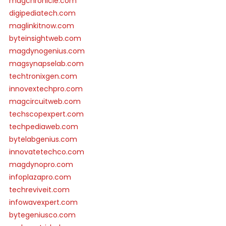
magchronicle.com
digipediatech.com
maglinkitnow.com
byteinsightweb.com
magdynogenius.com
magsynapselab.com
techtronixgen.com
innovextechpro.com
magcircuitweb.com
techscopexpert.com
techpediaweb.com
bytelabgenius.com
innovatetechco.com
magdynopro.com
infoplazapro.com
techreviveit.com
infowavexpert.com
bytegeniusco.com