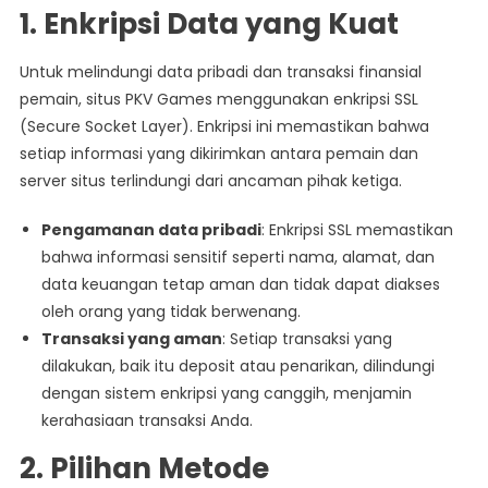
1. Enkripsi Data yang Kuat
Untuk melindungi data pribadi dan transaksi finansial
pemain, situs PKV Games menggunakan enkripsi SSL
(Secure Socket Layer). Enkripsi ini memastikan bahwa
setiap informasi yang dikirimkan antara pemain dan
server situs terlindungi dari ancaman pihak ketiga.
Pengamanan data pribadi
: Enkripsi SSL memastikan
bahwa informasi sensitif seperti nama, alamat, dan
data keuangan tetap aman dan tidak dapat diakses
oleh orang yang tidak berwenang.
Transaksi yang aman
: Setiap transaksi yang
dilakukan, baik itu deposit atau penarikan, dilindungi
dengan sistem enkripsi yang canggih, menjamin
kerahasiaan transaksi Anda.
2. Pilihan Metode