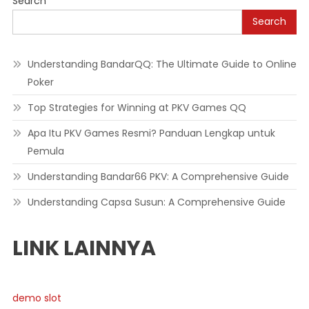
Search
Search
Understanding BandarQQ: The Ultimate Guide to Online
Poker
Top Strategies for Winning at PKV Games QQ
Apa Itu PKV Games Resmi? Panduan Lengkap untuk
Pemula
Understanding Bandar66 PKV: A Comprehensive Guide
Understanding Capsa Susun: A Comprehensive Guide
LINK LAINNYA
demo slot