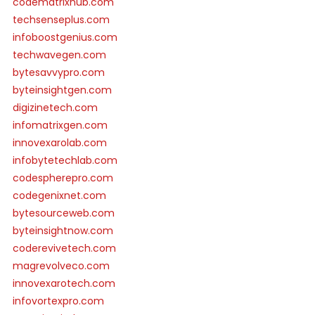
codematrixhub.com
techsenseplus.com
infoboostgenius.com
techwavegen.com
bytesavvypro.com
byteinsightgen.com
digizinetech.com
infomatrixgen.com
innovexarolab.com
infobytetechlab.com
codespherepro.com
codegenixnet.com
bytesourceweb.com
byteinsightnow.com
coderevivetech.com
magrevolveco.com
innovexarotech.com
infovortexpro.com