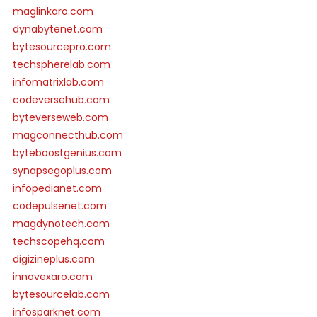
maglinkaro.com
dynabytenet.com
bytesourcepro.com
techspherelab.com
infomatrixlab.com
codeversehub.com
byteverseweb.com
magconnecthub.com
byteboostgenius.com
synapsegoplus.com
infopedianet.com
codepulsenet.com
magdynotech.com
techscopehq.com
digizineplus.com
innovexaro.com
bytesourcelab.com
infosparknet.com