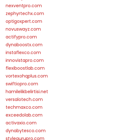
nexventpro.com
zephyrtechx.com
optigoxpert.com
novuswayz.com
actifypro.com
dynaboostx.com
instaflexco.com
innovistapro.com
flexiboostlab.com
vortexohqplus.com
swiftiopro.com
hamilelikbelirtisi.net
versalotech.com
techmaxco.com
exceedolab.com
activaxio.com
dynabytesco.com
stylegurupro.com