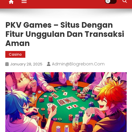
PKV Games – Situs Dengan
Fitur Unggulan Dan Transaksi
Aman
Casino
Admin@blogreborn.com
January 28, 2025