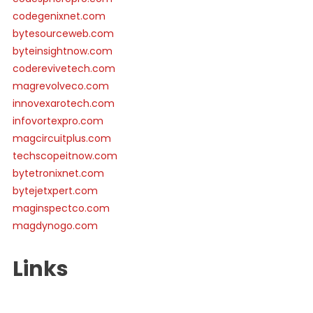
codegenixnet.com
bytesourceweb.com
byteinsightnow.com
coderevivetech.com
magrevolveco.com
innovexarotech.com
infovortexpro.com
magcircuitplus.com
techscopeitnow.com
bytetronixnet.com
bytejetxpert.com
maginspectco.com
magdynogo.com
Links