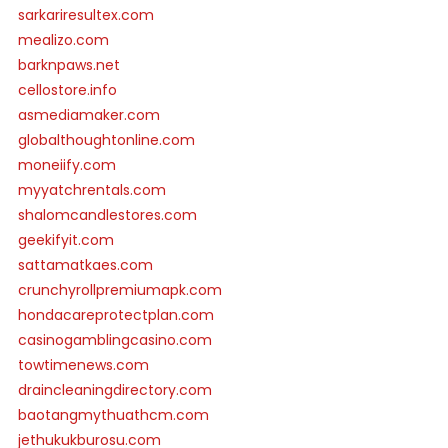
sarkariresultex.com
mealizo.com
barknpaws.net
cellostore.info
asmediamaker.com
globalthoughtonline.com
moneiify.com
myyatchrentals.com
shalomcandlestores.com
geekifyit.com
sattamatkaes.com
crunchyrollpremiumapk.com
hondacareprotectplan.com
casinogamblingcasino.com
towtimenews.com
draincleaningdirectory.com
baotangmythuathcm.com
jethukukburosu.com