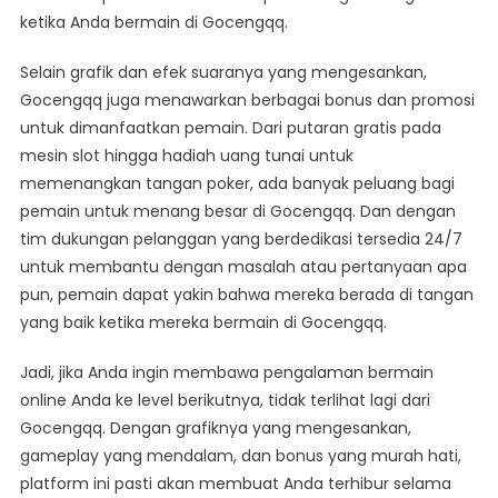
ketika Anda bermain di Gocengqq.
Selain grafik dan efek suaranya yang mengesankan,
Gocengqq juga menawarkan berbagai bonus dan promosi
untuk dimanfaatkan pemain. Dari putaran gratis pada
mesin slot hingga hadiah uang tunai untuk
memenangkan tangan poker, ada banyak peluang bagi
pemain untuk menang besar di Gocengqq. Dan dengan
tim dukungan pelanggan yang berdedikasi tersedia 24/7
untuk membantu dengan masalah atau pertanyaan apa
pun, pemain dapat yakin bahwa mereka berada di tangan
yang baik ketika mereka bermain di Gocengqq.
Jadi, jika Anda ingin membawa pengalaman bermain
online Anda ke level berikutnya, tidak terlihat lagi dari
Gocengqq. Dengan grafiknya yang mengesankan,
gameplay yang mendalam, dan bonus yang murah hati,
platform ini pasti akan membuat Anda terhibur selama