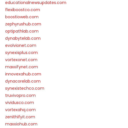
educationalnewsupdates.com
flexiboostco.com
boostioweb.com
zephyrushub.com
optipathlab.com
dynabytelab.com
evolvionet.com
synexisplus.com
vortexonet.com
maxxifynet.com
innovexahub.com
dynacorelab.com
synexistechco.com
truvivopro.com
vividusco.com
vortexahq.com
zenithifyit.com
maxxiohub.com