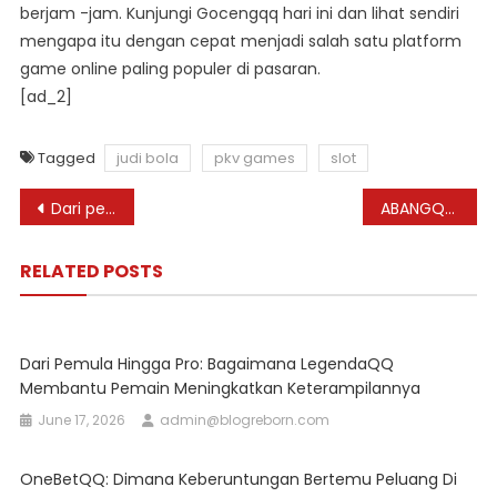
berjam -jam. Kunjungi Gocengqq hari ini dan lihat sendiri
mengapa itu dengan cepat menjadi salah satu platform
game online paling populer di pasaran.
[ad_2]
Tagged
judi bola
pkv games
slot
Post
Dari pemula ke pro: bagaimana wedeqq merevolusi poker online
ABANGQQ: Tujuan akhir bagi gamer di mana -mana
navigation
RELATED POSTS
Dari Pemula Hingga Pro: Bagaimana LegendaQQ
Membantu Pemain Meningkatkan Keterampilannya
June 17, 2026
admin@blogreborn.com
OneBetQQ: Dimana Keberuntungan Bertemu Peluang Di