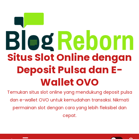
Skip
to
content
Situs Slot Online dengan
Deposit Pulsa dan E-
Wallet OVO
Temukan situs slot online yang mendukung deposit pulsa
dan e-wallet OVO untuk kemudahan transaksi. Nikmati
permainan slot dengan cara yang lebih fleksibel dan
cepat.