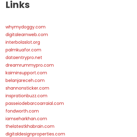
Links
whymydoggy.com
digitalearnweb.com
interbolaslot.org
palmkuafor.com
dataentrypro.net
dreamrummypro.com
kaiminsupport.com
belanjareceh.com
shannonsticker.com
insprationbuzz.com
passeiodebarcoarraial.com
fondworth.com
iamseharkhan.com
thelatestkhabrain.com
digitaldesignproperties.com